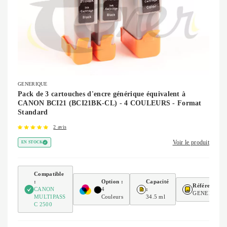
GENERIQUE
Pack de 3 cartouches d'encre générique équivalent à
CANON BCI21 (BCI21BK-CL) - 4 COULEURS - Format
Standard
2 avis
Voir le produit
EN STOCK
Compatible
:
Option :
Capacité
Référence :
CANON
4
:
GENEBCI21
MULTIPASS
Couleurs
34.5 ml
C 2500