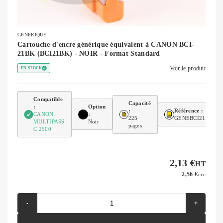
GENERIQUE
Cartouche d'encre générique équivalent à CANON BCI-
21BK (BCI21BK) - NOIR - Format Standard
Voir le produit
EN STOCK
Compatible
Capacité
:
Option
:
Référence :
CANON
:
225
GENEBCI21BK
MULTIPASS
Noir
pages
C 2500
2,13 €
HT
2,56 €
TTC
-
+