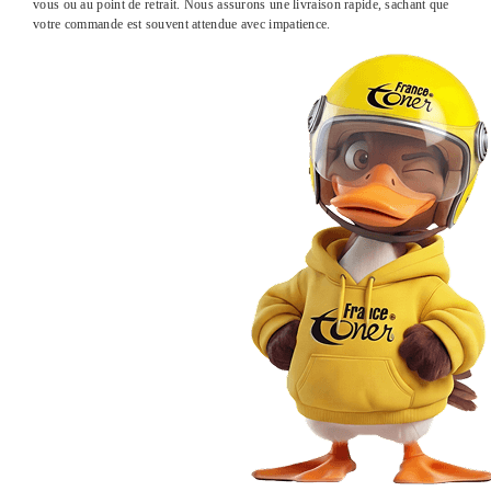
vous ou au point de retrait. Nous assurons une livraison rapide, sachant que
votre commande est souvent attendue avec impatience.