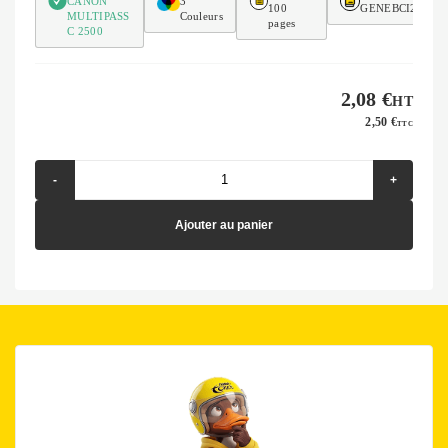
CANON
3
100
GENEBCI21C
MULTIPASS
Couleurs
pages
C 2500
2,08 €
HT
2,50 €
TTC
-
+
Ajouter au panier