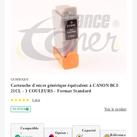
GENERIQUE
Cartouche d'encre générique équivalent à CANON BCI-
21CL - 3 COULEURS - Format Standard
3 avis
Voir le produit
EN STOCK
Compatible
Capacité
:
Option :
:
Référence :