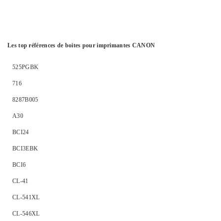
Les top références de boites pour imprimantes CANON
525PGBK
716
8287B005
A30
BCI24
BCI3EBK
BCI6
CL-41
CL-541XL
CL-546XL