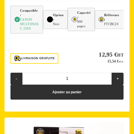
Compatible
Capacité
:
Option
Référence
:
CANON
:
:
900
MULTIPASS
Noir
FTCBC20
pages
C 2500
12,95 €
HT
LIVRAISON GRATUITE
15,54 €
TTC
-
+
Ajouter au panier