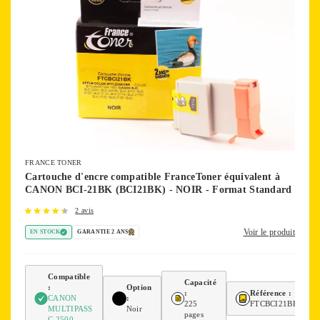
FRANCE TONER
Cartouche d'encre compatible FranceToner équivalent à
CANON BCI-21BK (BCI21BK) - NOIR - Format Standard
2 avis
Voir le produit
EN STOCK
GARANTIE 2 ANS
Compatible
Capacité
:
Option
:
Référence :
CANON
:
225
FTCBCI21BK
MULTIPASS
Noir
pages
C 2500