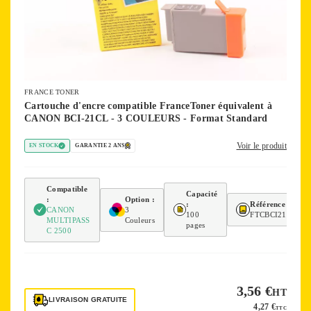
FRANCE TONER
Cartouche d'encre compatible FranceToner équivalent à
CANON BCI-21CL - 3 COULEURS - Format Standard
Voir le produit
EN STOCK
GARANTIE 2 ANS
Compatible
Capacité
:
Option :
:
Référence :
CANON
3
100
FTCBCI21CL
MULTIPASS
Couleurs
pages
C 2500
3,56 €
HT
LIVRAISON GRATUITE
4,27 €
TTC