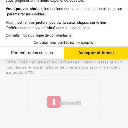
Notre équipe de conseillers saura vous accompagner sur le
meilleur choix ou sur l'installation de vos cartouches
d'encre. Ils sont disponibles soit par message au sein de
votre espace client ou directement par téléphone.
Une fois votre choix effectué, votre paiement est effectué
de manière complètement sécurisée. Plusieurs moyens de
paiements sont proposés selon vos besoins.
Il ne reste plus à vos cartouches d'encre pour olivetti jetlab
de quitter notre entrepôt. Vous saurez à tout moment où se
trouve votre commande grâce au lien de suivi que nous
vous mettons à disposition. Nous savons qu'un besoin de
cartouches d'encre est souvent assez urgent. C'est la raison
pour laquelle nos 2 millions de clients nous recommandent
à plus de 97%.