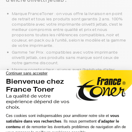
Marque FranceToner : on vous offre la livraison en point
de retrait et tous les produits sont garantis 2 ans. 100%
compatible avec votre imprimante olivetti jetlab, c'est le
meilleur compromis entre qualité et prix et nous
proposons toutes les références compatibles, noir et
couleur, en pack ou à l’unité, selon le modèle et la gamme
de votre imprimante.
Gamme 1er Prix : compatibles avec votre imprimante
olivetti jetlab, ces produits sans marque sont ceux de
notre gamme discount.
Marque constructeur : si vous avez l'habitude d'aller
chercher vos cartouches d'encre olivetti jetlab en
magasin, gagnez du temps en vous faisant livrer
directement chez vous.
Si vous avez la moindre question sur la
compatibilité de votre produit avec votre
imprimante olivetti jetlab, nous sommes à
votre écoute.