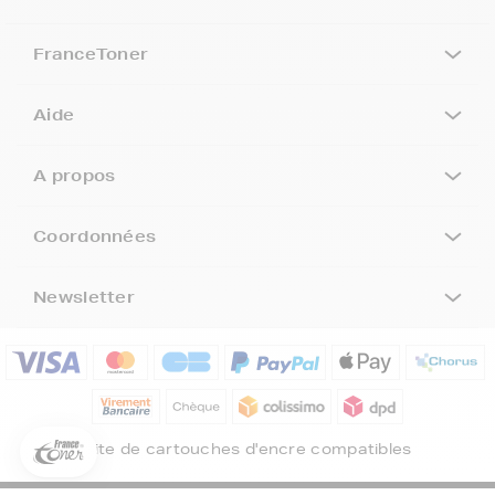
FranceToner
Aide
A propos
Coordonnées
Newsletter
5€ offerts sur votre 1ère
commande !
5
€
Inscrivez-vous à notre newsletter, suivez notre actualité et
bénéficiez immédiatement
d’une remise de 5€
sur votre 1ère
Site de cartouches d'encre compatibles
commande * !
Votre adresse email