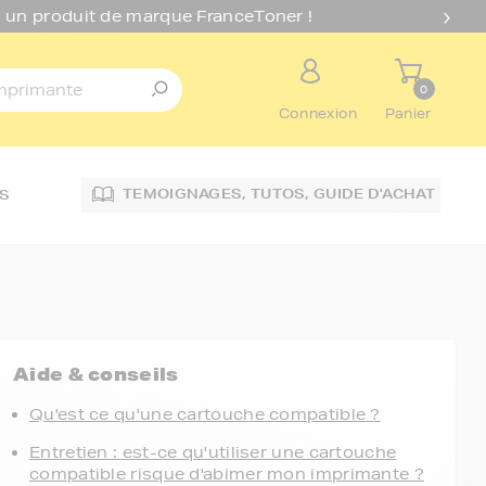
 un produit de marque FranceToner !
0
Connexion
Panier
TEMOIGNAGES,
TUTOS,
GUIDE D'ACHAT
S
Aide & conseils
Qu'est ce qu'une cartouche compatible ?
Entretien : est-ce qu'utiliser une cartouche
compatible risque d'abimer mon imprimante ?