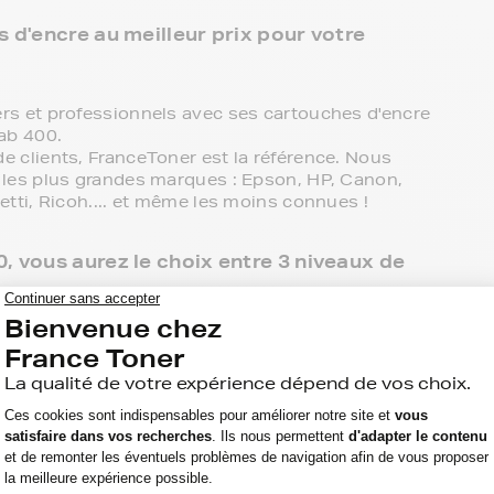
 d'encre au meilleur prix pour votre
s et professionnels avec ses cartouches d'encre
ab 400.
 clients, FranceToner est la référence. Nous
les plus grandes marques : Epson, HP, Canon,
tti, Ricoh.... et même les moins connues !
, vous aurez le choix entre 3 niveaux de
compatible, livraison offerte en point de retrait et
obtenir une haute qualité à bas prix.
tre imprimante OLIVETTI jetlab 400 à prix
 du constructeur de votre imprimante OLIVETTI
agasin, il vous suffit de commander ici.