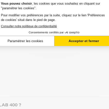
re disposition si vous avez des questions.
ent ou directement par téléphone. N'hésitez pas à
z optimiser le coût à la feuille imprimée.
ntrepôt à leur arrivée chez vous ou au point de
chant que votre commande est souvent attendue avec
LAB 400 ?