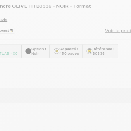
encre OLIVETTI B0336 - NOIR - Format
avis
Voir le pro
JOURS
Option :
Capacité :
Référence :
ETLAB 400
Noir
450 pages
B0336