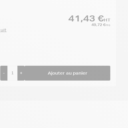
41,43 €
HT
49,72 €
TTC
duit
-
+
Ajouter au panier