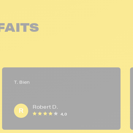
FAITS
T. Bien
Robert D.
R
4,0