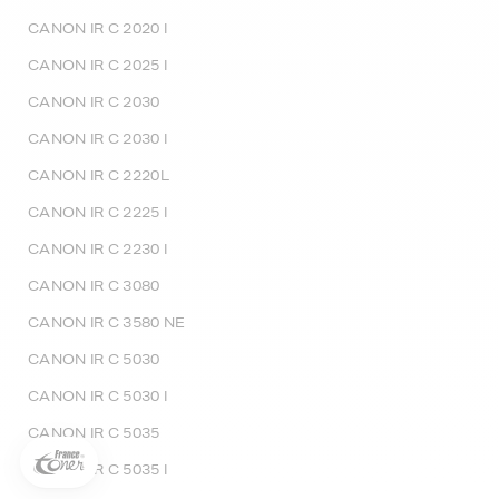
CANON IR C 2020 I
CANON IR C 2025 I
CANON IR C 2030
CANON IR C 2030 I
CANON IR C 2220L
CANON IR C 2225 I
CANON IR C 2230 I
CANON IR C 3080
CANON IR C 3580 NE
5€ offerts sur votre 1ère
commande !
CANON IR C 5030
5
€
CANON IR C 5030 I
Inscrivez-vous à notre newsletter, suivez notre actualité et
CANON IR C 5035
bénéficiez immédiatement
d’une remise de 5€
sur votre 1ère
commande * !
CANON IR C 5035 I