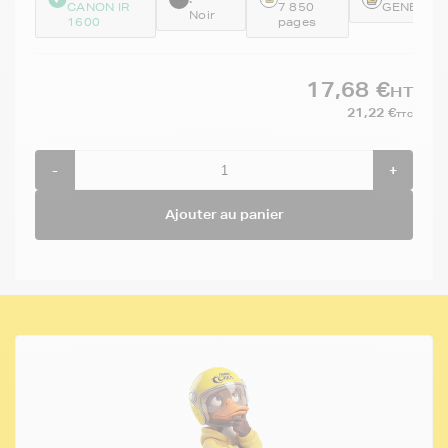
CANON IR
7 850
GENECCA
Noir
1600
pages
17,68 €
HT
21,22 €
TTC
-
+
Ajouter au panier