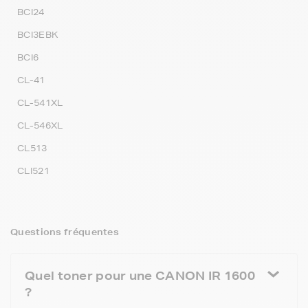
BCI24
BCI3EBK
BCI6
CL-41
CL-541XL
CL-546XL
CL513
CLI521
Questions fréquentes
Quel toner pour une CANON IR 1600
?