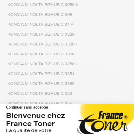
KONICA.MINOLTA BIZHUB C 3050 X
KONICA.MINOLTA BIZHUB C 308
KONICA.MINOLTA BIZHUB C 31 P
KONICA.MINOLTA BIZHUB C 3320
KONICA.MINOLTA BIZHUB C 3320 I
KONICA.MINOLTA BIZHUB C 3350
KONICA.MINOLTA BIZHUB C 3350 I
KONICA.MINOLTA BIZHUB C 3351
KONICA.MINOLTA BIZHUB C 3380
KONICA.MINOLTA BIZHUB C 353
KONICA.MINOLTA BIZHUB C 355
KONICA.MINOLTA BIZHUB C 360 I
KONICA.MINOLTA BIZHUB C 364
KONICA.MINOLTA BIZHUB C 364 E