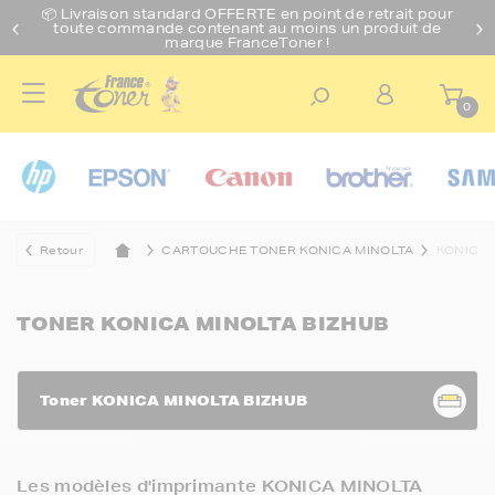
📦 Livraison standard O
FFERTE
en point de retrait pour
toute commande contenant au moins un produit de
marque FranceToner !
0
Retour
CARTOUCHE TONER KONICA MINOLTA
KONICA 
TONER KONICA MINOLTA BIZHUB
Toner KONICA MINOLTA BIZHUB
Les modèles d'imprimante KONICA MINOLTA