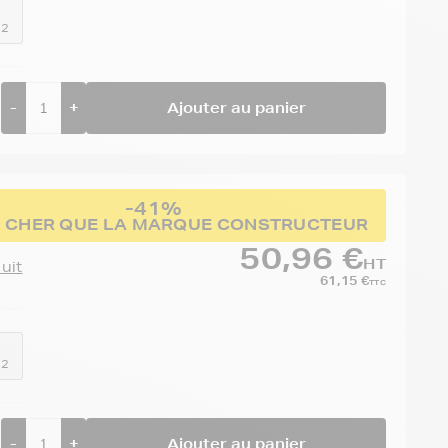
52
-
+
Ajouter au panier
-41%
 CHER QUE LA MARQUE CONSTRUCTEUR
50,96 €
HT
duit
61,15 €
TTC
52
-
+
Ajouter au panier