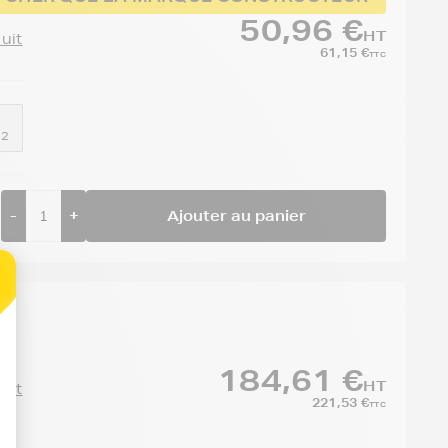
50,96 €
HT
duit
61,15 €
TTC
52
-
+
Ajouter au panier
184,61 €
HT
duit
221,53 €
TTC