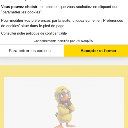
Capacité
Option :
:
Référence :
OLTA
4
81 500
GENEA0D7152_BKC
3
Couleurs
pages