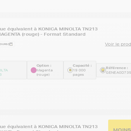
que équivalent à KONICA MINOLTA TN213
MAGENTA (rouge) - Format Standard
Voir le pro
JOURS
Option :
Capacité :
Référence :
OLTA
Magenta
19 000
GENEA0D73
3
(rouge)
pages
que équivalent à KONICA MINOLTA TN213
MOINS