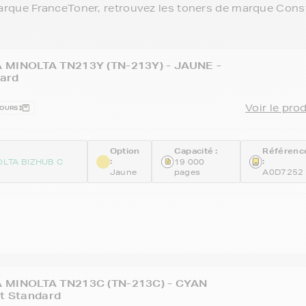
arque FranceToner, retrouvez les toners de marque Cons
 MINOLTA TN213Y (TN-213Y) - JAUNE -
ard
Voir le pro
JOURS
Option
Capacité :
Référenc
:
:
OLTA BIZHUB C
19 000
Jaune
pages
A0D7252
 MINOLTA TN213C (TN-213C) - CYAN
at Standard