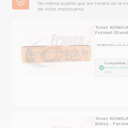
De même qualité que les toners de la m
de votre imprimante.
Toner KONICA
Format Stand
EXPÉDITION : 6 À 15 
Compatible :
KONICA MIN
203
Toner KONICA
(bleu) - Form