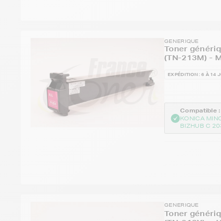
GENERIQUE
Toner généri
(TN-213M) - 
EXPÉDITION : 6 À 14 
Compatible :
KONICA MIN
BIZHUB C 20
GENERIQUE
Toner généri