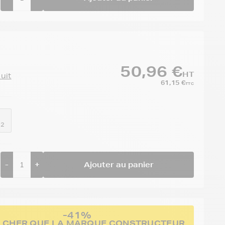
50,96 €
HT
duit
61,15 €
TTC
52
-
+
Ajouter au panier
-41%
 CHER QUE LA MARQUE CONSTRUCTEUR