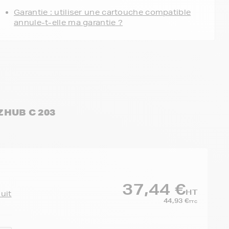
Garantie : utiliser une cartouche compatible
annule-t-elle ma garantie ?
ZHUB C 203
37,44 €
HT
duit
44,93 €
TTC