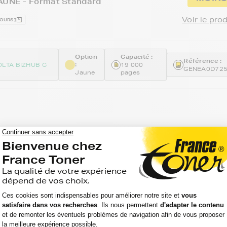
JAUNE - Format Standard
Voir le pro
JOURS
Option
Capacité :
Référence :
:
OLTA BIZHUB C
19 000
GENEA0D72
Jaune
pages
ers générique équivalent à KONICA
13 (TN-213_BKCMY) - 4 COULEURS -
ard
Voir le pro
JOURS