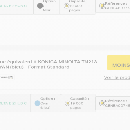
Option
Capacité :
Référence :
:
OLTA BIZHUB C
19 000
GENEA0D71
Noir
pages
que équivalent à KONICA MINOLTA TN213
MOINS
YAN (bleu) - Format Standard
Voir le pro
JOURS
Option :
Capacité :
Référence :
OLTA BIZHUB C
Cyan
19 000
GENEA0D74
(bleu)
pages