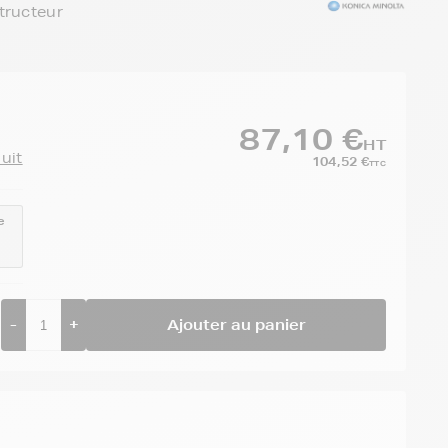
tructeur
87,10 €
HT
duit
104,52 €
TTC
e
-
+
Ajouter au panier