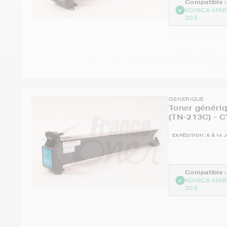
Compatible :
KONICA MIN
203
GENERIQUE
Toner généri
(TN-213C) - C
EXPÉDITION : 6 À 14 
Compatible :
KONICA MIN
203