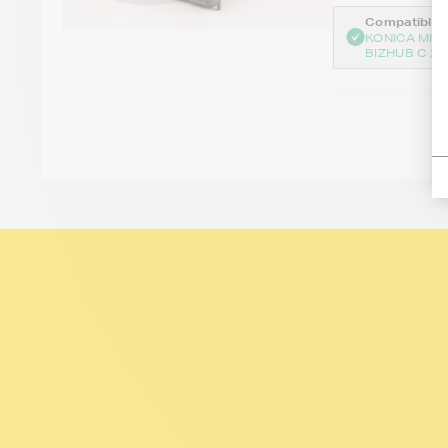
Compatible :
KONICA MIN
BIZHUB C 20