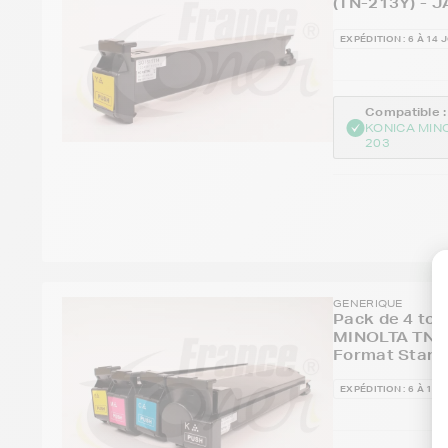
(TN-213Y) - 
EXPÉDITION : 6 À 14 
Compatible :
KONICA MIN
203
GENERIQUE
Pack de 4 ton
MINOLTA TN2
Format Stand
EXPÉDITION : 6 À 14 