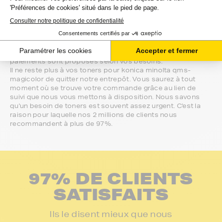
Notre équipe de conseillers saura vous accompagner sur le
meilleur choix ou sur l'installation de vos toners. Ils sont
disponibles soit par message au sein de votre espace client
ou directement par téléphone.
Une fois votre choix effectué, votre paiement est effectué
de manière complètement sécurisée. Plusieurs moyens de
paiements sont proposés selon vos besoins.
Il ne reste plus à vos toners pour konica minolta qms-
magicolor de quitter notre entrepôt. Vous saurez à tout
moment où se trouve votre commande grâce au lien de
suivi que nous vous mettons à disposition. Nous savons
qu'un besoin de toners est souvent assez urgent. C'est la
raison pour laquelle nos 2 millions de clients nous
recommandent à plus de 97%.
97% DE CLIENTS
SATISFAITS
Ils le disent mieux que nous