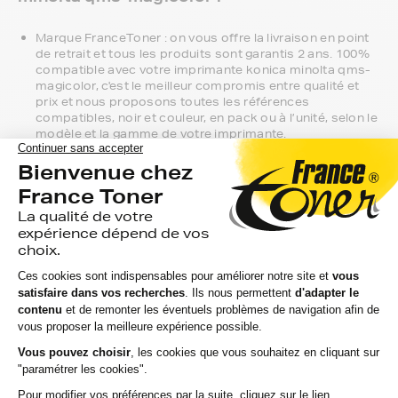
Marque FranceToner : on vous offre la livraison en point
de retrait et tous les produits sont garantis 2 ans. 100%
compatible avec votre imprimante konica minolta qms-
magicolor, c'est le meilleur compromis entre qualité et
prix et nous proposons toutes les références
compatibles, noir et couleur, en pack ou à l’unité, selon le
modèle et la gamme de votre imprimante.
Gamme 1er Prix : compatibles avec votre imprimante
konica minolta qms-magicolor, ces produits sans
marque sont ceux de notre gamme discount.
Marque constructeur : si vous avez l'habitude d'aller
chercher vos toners konica minolta qms-magicolor en
magasin, gagnez du temps en vous faisant livrer
directement chez vous.
Si vous avez la moindre question sur la
compatibilité de votre produit avec votre
imprimante konica minolta qms-magicolor,
nous sommes à votre écoute.