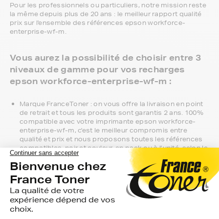
Pour les professionnels ou particuliers, notre mission reste
la même depuis plus de 20 ans : le meilleur rapport qualité
prix sur l'ensemble des références epson workforce-
enterprise-wf-m.
Vous aurez la possibilité de choisir entre 3
niveaux de gamme pour vos recharges
epson workforce-enterprise-wf-m :
Marque FranceToner : on vous offre la livraison en point
de retrait et tous les produits sont garantis 2 ans. 100%
compatible avec votre imprimante epson workforce-
enterprise-wf-m, c'est le meilleur compromis entre
qualité et prix et nous proposons toutes les références
compatibles, noir et couleur, en pack ou à l’unité, selon le
modèle et la gamme de votre imprimante.
Gamme 1er Prix : compatibles avec votre imprimante
epson workforce-enterprise-wf-m, ces produits sans
marque sont ceux de notre gamme discount.
Marque constructeur : si vous avez l'habitude d'aller
chercher vos recharges epson workforce-enterprise-wf-
m en magasin, gagnez du temps en vous faisant livrer