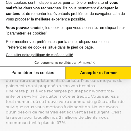
directement chez vous.
Si vous avez la moindre question sur la
compatibilité de votre produit avec votre
imprimante epson workforce-enterprise-
wf-m, nous sommes à votre écoute.
Notre équipe de conseillers saura vous accompagner sur le
meilleur choix ou sur l'installation de vos recharges. Ils sont
disponibles soit par message au sein de votre espace client
ou directement par téléphone.
Une fois votre choix effectué, votre paiement est effectué
de manière complètement sécurisée. Plusieurs moyens de
paiements sont proposés selon vos besoins.
Il ne reste plus à vos recharges pour epson workforce-
enterprise-wf-m de quitter notre entrepôt. Vous saurez à
tout moment où se trouve votre commande grâce au lien de
suivi que nous vous mettons à disposition. Nous savons
qu'un besoin de recharges est souvent assez urgent. C'est
la raison pour laquelle nos 2 millions de clients nous
recommandent à plus de 97%.