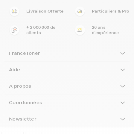
Livraison Offerte
Particuliers & Pro
+ 2 000 000 de
26 ans
clients
d'expérience
FranceToner
Aide
A propos
Coordonnées
Newsletter
5€ offerts sur votre 1ère
commande !