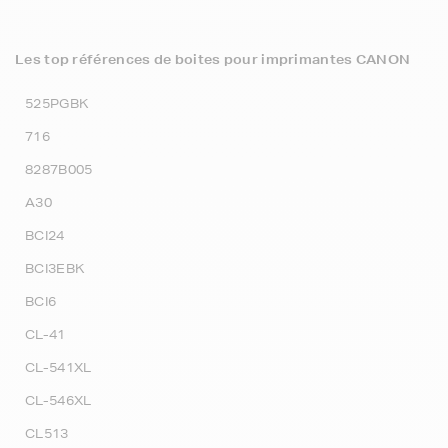
Les top références de boites pour imprimantes CANON
525PGBK
716
8287B005
A30
BCI24
BCI3EBK
BCI6
CL-41
CL-541XL
CL-546XL
CL513