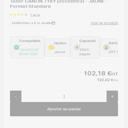
Toner CANON 718Y (2659B002) - JAUNE -
Format Standard
1 avis
Voir le produit
EXPÉDITION : 6 À 15 JOURS
Compatible
Capacité
Option
Référenc
:
:
:
:
CANON MF
2900
Jaune
EP718Y
8340 CDN
pages
102,18 €
HT
122,62 €
TTC
-
+
Ajouter au panier