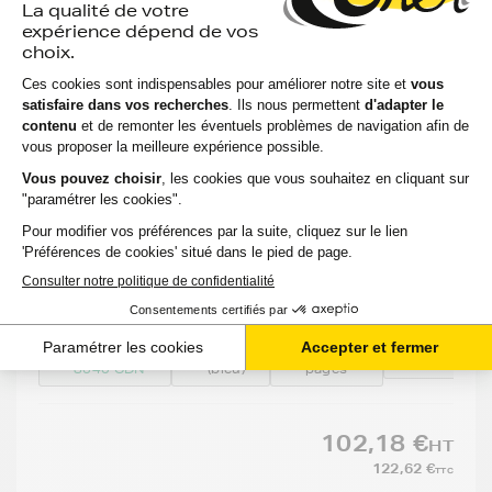
Toner CANON 718C (2661B002) - CYAN (bleu)
- Format Standard
Voir le produit
EXPÉDITION : 6 À 15 JOURS
Compatible
Option
Capacité
Référenc
:
:
:
:
CANON MF
Cyan
2900
EP718C
8340 CDN
(bleu)
pages
102,18 €
HT
122,62 €
TTC