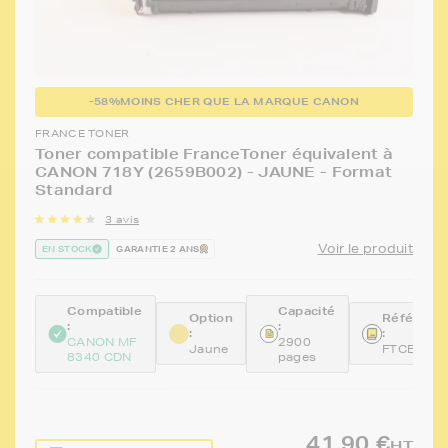
-58%
MOINS CHER QUE LA MARQUE CANON
FRANCE TONER
Toner compatible FranceToner équivalent à
CANON 718Y (2659B002) - JAUNE - Format
Standard
3 avis
Voir le produit
EN STOCK
GARANTIE 2 ANS
Compatible
Capacité
Option
Référenc
:
:
:
:
CANON MF
2900
Jaune
FTCEP71
8340 CDN
pages
41,90 €
HT