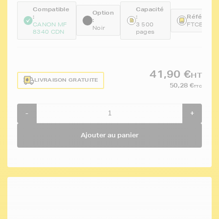
Compatible
Capacité
Option
:
:
Référence
:
CANON MF
3 500
FTCEP71
Noir
8340 CDN
pages
41,90 €
HT
LIVRAISON GRATUITE
50,28 €
TTC
-
+
Ajouter au panier