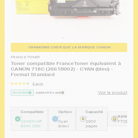
-58%
MOINS CHER QUE LA MARQUE CANON
FRANCE TONER
Toner compatible FranceToner équivalent à
CANON 718C (2661B002) - CYAN (bleu) -
Format Standard
3 avis
Voir le produit
EN STOCK
GARANTIE 2 ANS
Compatible
Option
Capacité
:
:
:
Référence
CANON MF
Cyan
2900
FTCEP71
8340 CDN
(bleu)
pages