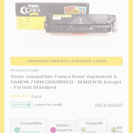
-58%
MOINS CHER QUE LA MARQUE CANON
FRANCE TONER
Toner compatible FranceToner équivalent à
CANON 718M (2660B002) - MAGENTA (rouge)
- Format Standard
2 avis
Voir le produit
EN STOCK
GARANTIE 2 ANS
Compatible
Capacité
Option :
:
:
Référen
Magenta
CANON MF
2900
FTCEP7