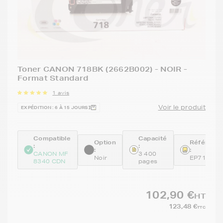
Toner CANON 718BK (2662B002) - NOIR -
Format Standard
1 avis
Voir le produit
EXPÉDITION : 6 À 15 JOURS
Compatible
Capacité
Option
Référenc
:
:
:
:
CANON MF
3 400
Noir
EP718BK
8340 CDN
pages
102,90 €
HT
123,48 €
TTC