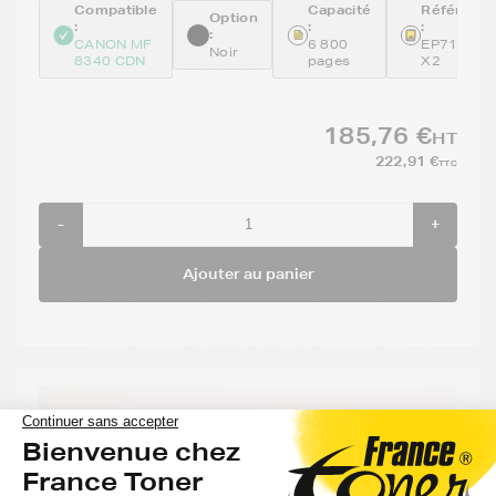
Compatible
Capacité
Référenc
Option
:
:
:
:
CANON MF
6 800
EP718BK-
Noir
8340 CDN
pages
X2
185,76 €
HT
222,91 €
TTC
-
+
Ajouter au panier