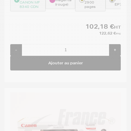
CANON MF
2900
(rouge)
EP718M
8340 CDN
pages
102,18 €
HT
122,62 €
TTC
-
+
Ajouter au panier