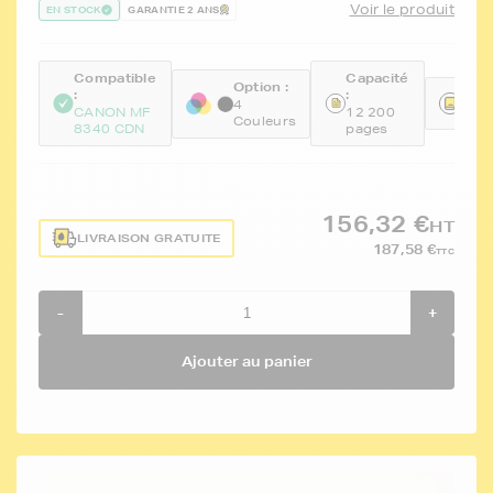
Voir le produit
EN STOCK
GARANTIE 2 ANS
Compatible
Capacité
Option :
:
:
Réfé
4
CANON MF
12 200
FTC
Couleurs
8340 CDN
pages
156,32 €
HT
LIVRAISON GRATUITE
187,58 €
TTC
-
+
Ajouter au panier