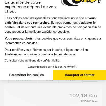
Toner CANON 718C (2661B002) - CYAN (bleu)
- Format Standard
Voir le produit
EXPÉDITION : 6 À 15 JOURS
Compatible
Option
Capacité
Référenc
:
:
:
:
CANON MF
Cyan
2900
EP718C
8330 CDN
(bleu)
pages
102,18 €
HT
122,62 €
TTC