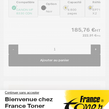
Compatible
Capacité
Référenc
Option
:
:
:
:
CANON MF
6 800
EP718BK-
Noir
8330 CDN
pages
X2
185,76 €
HT
222,91 €
TTC
-
+
Ajouter au panier