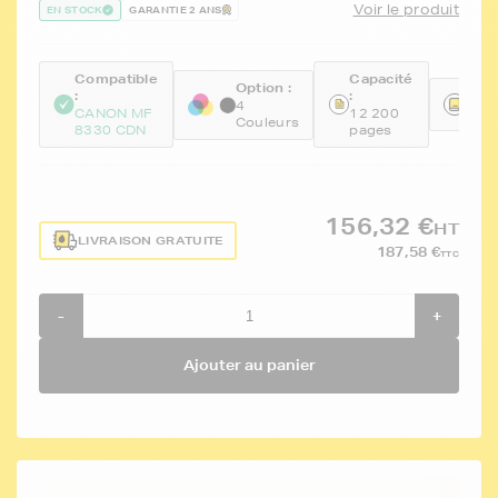
Voir le produit
EN STOCK
GARANTIE 2 ANS
Compatible
Capacité
Option :
:
:
Réfé
4
CANON MF
12 200
FTC
Couleurs
8330 CDN
pages
156,32 €
HT
LIVRAISON GRATUITE
187,58 €
TTC
-
+
Ajouter au panier