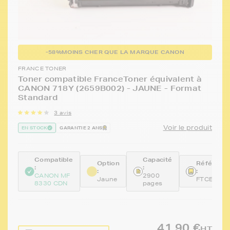
-58%
MOINS CHER QUE LA MARQUE CANON
FRANCE TONER
Toner compatible FranceToner équivalent à
CANON 718Y (2659B002) - JAUNE - Format
Standard
3 avis
Voir le produit
EN STOCK
GARANTIE 2 ANS
Compatible
Capacité
Option
Référenc
:
:
:
:
CANON MF
2900
Jaune
FTCEP71
8330 CDN
pages
41,90 €
HT