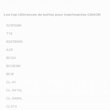
Les top références de boites pour imprimantes CANON
525PGBK
716
8287B005
A30
BCI24
BCI3EBK
BCI6
CL-41
CL-541XL
CL-546XL
CL513