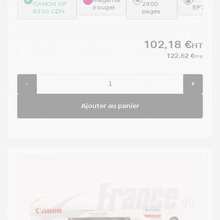
CANON MF
2900
(rouge)
EP718M
8330 CDN
pages
102,18 €
HT
122,62 €
TTC
-
+
Ajouter au panier