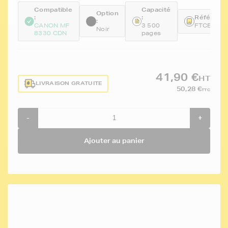
Compatible
Capacité
Option
:
:
Référence
:
CANON MF
3 500
FTCEP71
Noir
8330 CDN
pages
41,90 €
HT
LIVRAISON GRATUITE
50,28 €
TTC
-
+
Ajouter au panier