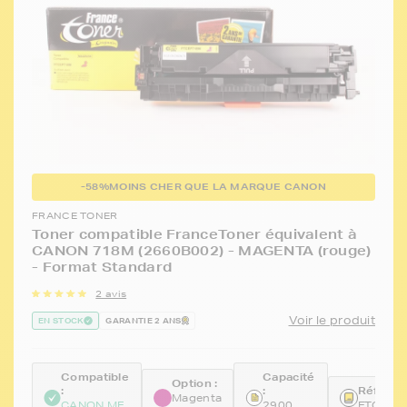
-58%
MOINS CHER QUE LA MARQUE CANON
FRANCE TONER
Toner compatible FranceToner équivalent à
CANON 718M (2660B002) - MAGENTA (rouge)
- Format Standard
2 avis
Voir le produit
EN STOCK
GARANTIE 2 ANS
Compatible
Capacité
Option :
:
:
Référen
Magenta
CANON MF
2900
FTCEP7