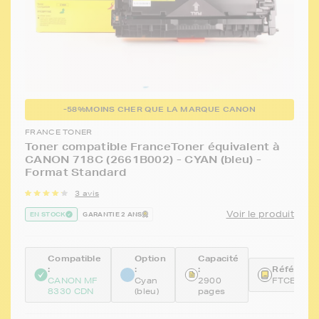
-58%
MOINS CHER QUE LA MARQUE CANON
FRANCE TONER
Toner compatible FranceToner équivalent à
CANON 718C (2661B002) - CYAN (bleu) -
Format Standard
3 avis
Voir le produit
EN STOCK
GARANTIE 2 ANS
Compatible
Option
Capacité
:
:
:
Référence
CANON MF
Cyan
2900
FTCEP71
8330 CDN
(bleu)
pages