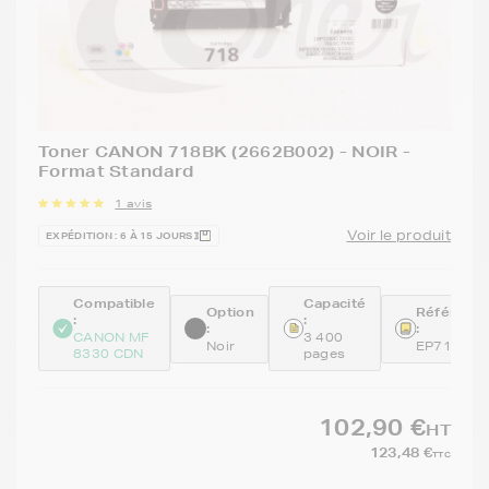
Toner CANON 718BK (2662B002) - NOIR -
Format Standard
1 avis
Voir le produit
EXPÉDITION : 6 À 15 JOURS
Compatible
Capacité
Option
Référenc
:
:
:
:
CANON MF
3 400
Noir
EP718BK
8330 CDN
pages
102,90 €
HT
123,48 €
TTC