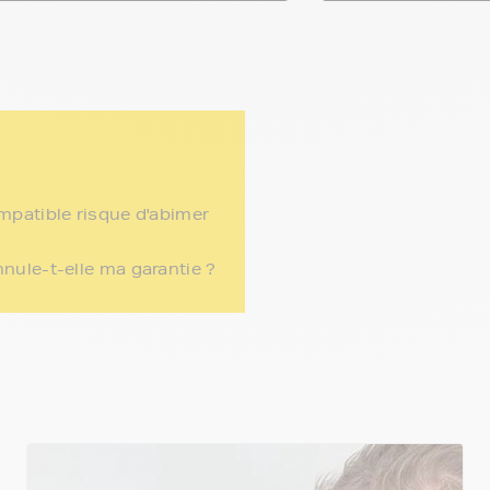
ompatible risque d'abimer
nnule-t-elle ma garantie ?