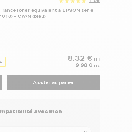
1 avis
FranceToner équivalent à EPSON série
010) - CYAN (bleu)
8,32 €
HT
TE
9,98 €
TTC
Ajouter au panier
compatibilité avec mon