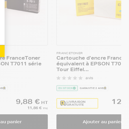
FRANCETONER
re FranceToner
Cartouche d'encre France
SON T7011 série
équivalent à EPSON T7022 
Tour Eiffel...
avis
NS
EN STOCK
GARANTIE 2 ANS
9,88 €
12,4
LIVRAISON
HT
GRATUITE
11,86 €
TTC
 au panier
Ajouter au panier