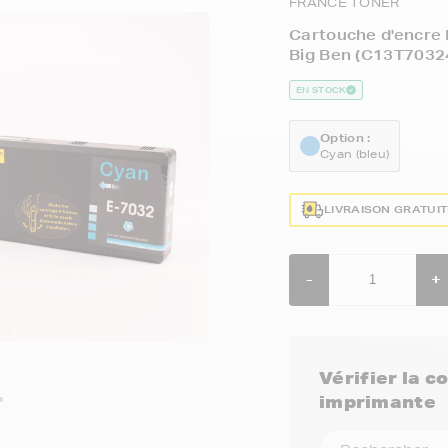
FRANCE TONER
Cartouche d'encre 
Big Ben (C13T70324
EN STOCK
Option :
Cyan (bleu)
LIVRAISON GRATUI
-
+
Vérifier la 
imprimante