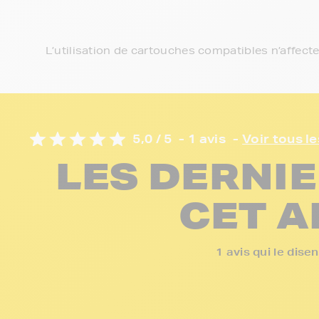
L’utilisation de cartouches compatibles n’affect
5,0 / 5
- 1 avis
-
Voir tous le
LES DERNIE
CET A
1 avis qui le dis