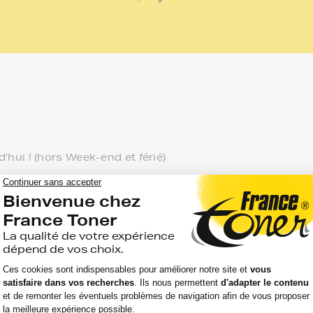
<
>
ui ! (hors Week-end et férié)