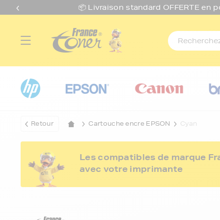
📦 Livraison standard O
FFERTE
en p
Retour
Cartouche encre EPSON
Cyan
Les compatibles de marque Fran
avec votre imprimante