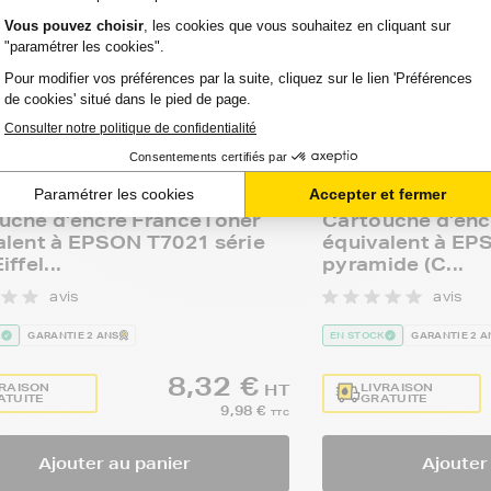
TONER
FRANCETONER
uche d'encre FranceToner
Cartouche d'enc
alent à EPSON T7021 série
équivalent à EP
iffel...
pyramide (C...
avis
avis
K
GARANTIE 2 ANS
EN STOCK
GARANTIE 2 A
8,32 €
VRAISON
LIVRAISON
HT
ATUITE
GRATUITE
9,98 €
TTC
Ajouter au panier
Ajouter