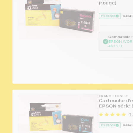
(rouge)
EN STOCK
GARAN
Compatible :
EPSON WOR
4515 D
FRANCE TONER
Cartouche d'e
EPSON série B
1 
EN STOCK
GARAN