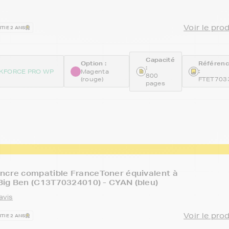
Voir le pro
TIE 2 ANS
Capacité
Option :
Référen
:
:
KFORCE PRO WP
Magenta
800
(rouge)
FTET703
pages
ncre compatible FranceToner équivalent à
ig Ben (C13T70324010) - CYAN (bleu)
avis
Voir le pro
TIE 2 ANS