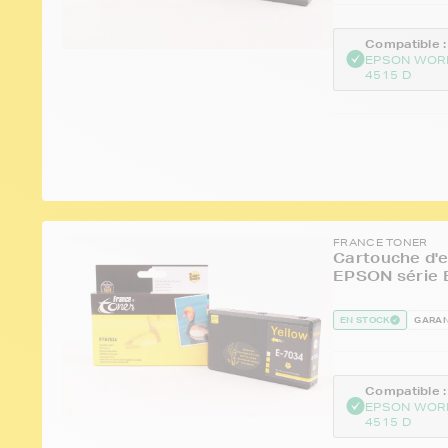
Compatible :
EPSON WOR
4515 D
FRANCE TONER
Cartouche d'e
EPSON série 
EN STOCK
GARAN
Compatible :
EPSON WOR
4515 D