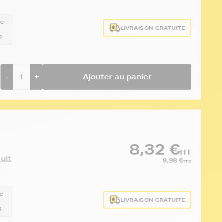
ce
LIVRAISON GRATUITE
2
-
+
Ajouter au panier
8,32 €
HT
duit
9,98 €
TTC
e
LIVRAISON GRATUITE
4