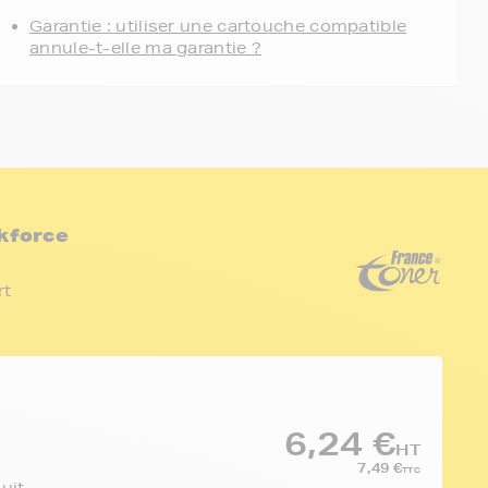
Garantie : utiliser une cartouche compatible
annule-t-elle ma garantie ?
kforce
rt
6,24 €
HT
7,49 €
TTC
duit