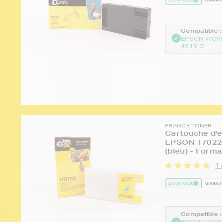
Compatible :
EPSON WOR
4515 D
FRANCE TONER
Cartouche d'e
EPSON T7022 
(bleu) - Form
1 
EN STOCK
GARAN
Compatible :
EPSON WOR