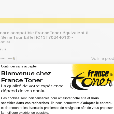
ncre compatible FranceToner équivalent à
érie Tour Eiffel (C13T70244010) -
at XL
avis
Voir le pro
TIE 2 ANS
Option
Capacité :
Référen
:
:
KFORCE PRO WP
2 000
Jaune
pages
FTET702