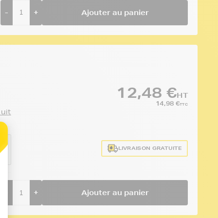
-
+
Ajouter au panier
12,48 €
HT
14,98 €
TTC
duit
ce
LIVRAISON GRATUITE
4
-
+
Ajouter au panier