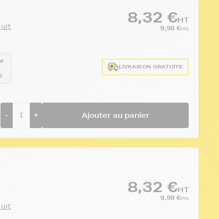
8,32 €
HT
duit
9,98 €
TTC
ce
LIVRAISON GRATUITE
3
-
+
Ajouter au panier
8,32 €
HT
9,98 €
TTC
duit