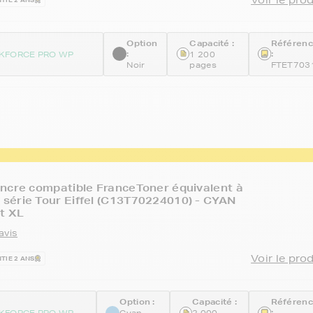
Option
Capacité :
Référen
:
:
KFORCE PRO WP
1 200
Noir
pages
FTET703
ncre compatible FranceToner équivalent à
série Tour Eiffel (C13T70224010) - CYAN
at XL
avis
Voir le pro
TIE 2 ANS
Option :
Capacité :
Référen
:
KFORCE PRO WP
Cyan
2 000