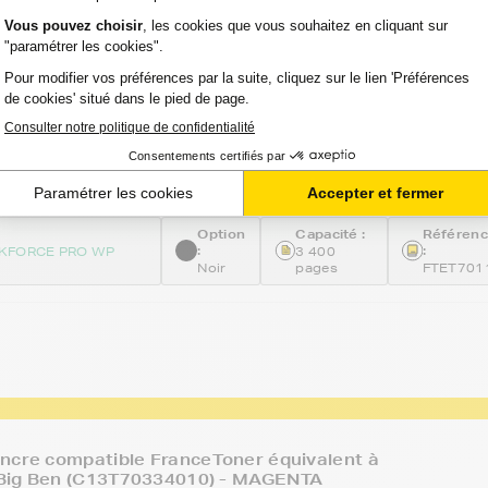
-
ncre compatible FranceToner équivalent à
série pyramide (C13T70114010) - NOIR -
avis
Voir le pro
TIE 2 ANS
Option
Capacité :
Référen
:
:
KFORCE PRO WP
3 400
Noir
pages
FTET701
ncre compatible FranceToner équivalent à
Big Ben (C13T70334010) - MAGENTA