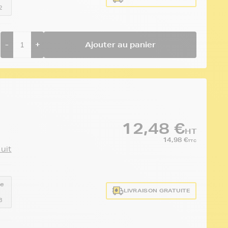
2
-
+
Ajouter au panier
12,48 €
HT
14,98 €
TTC
duit
ce
LIVRAISON GRATUITE
3