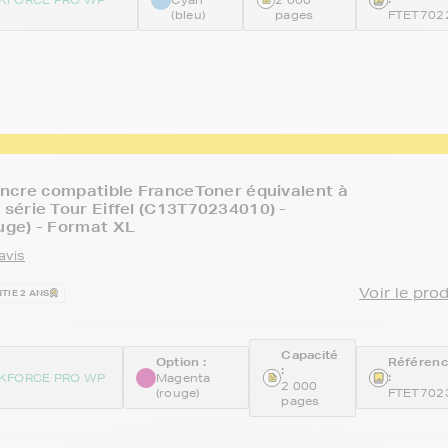
(bleu)
pages
FTET702
ncre compatible FranceToner équivalent à
érie Tour Eiffel (C13T70234010) -
ge) - Format XL
avis
Voir le pro
TIE 2 ANS
Capacité
Option :
Référen
:
:
KFORCE PRO WP
Magenta
2 000
(rouge)
FTET702
pages