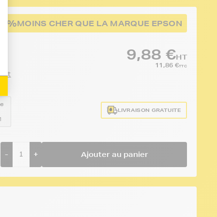
82%
MOINS CHER QUE LA MARQUE EPSON
9,88 €
HT
11,86 €
TTC
duit
ce
LIVRAISON GRATUITE
1
-
+
Ajouter au panier