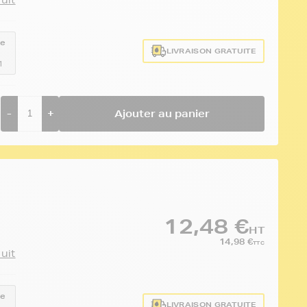
ce
LIVRAISON GRATUITE
1
-
+
Ajouter au panier
12,48 €
HT
14,98 €
TTC
duit
ce
LIVRAISON GRATUITE