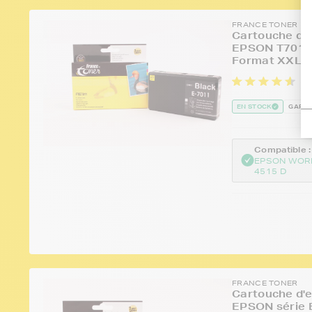
FRANCE TONER
Cartouche d'e
EPSON T7011 
Format XXL
3 
EN STOCK
GARAN
Compatible :
EPSON WOR
4515 D
FRANCE TONER
Cartouche d'e
EPSON série 