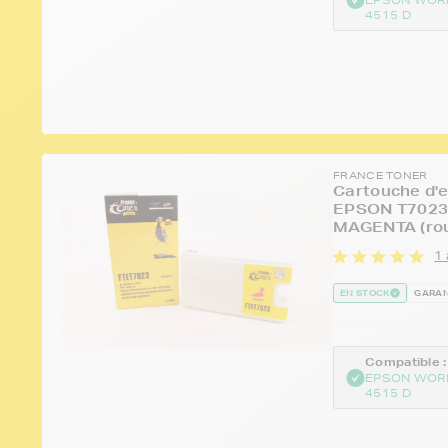
4515 D
FRANCE TONER
Cartouche d'e
EPSON T7023 s
MAGENTA (rou
1 
EN STOCK
GARAN
Compatible :
EPSON WOR
4515 D