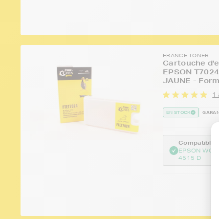
FRANCE TONER
Cartouche d'e
EPSON T7024 S
JAUNE - Form
1 
EN STOCK
GARAN
Compatible :
EPSON WOR
4515 D