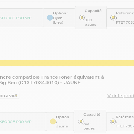
Capacité
Option :
Référen
:
:
KFORCE PRO WP
Cyan
800
(bleu)
FTET703
pages
ncre compatible FranceToner équivalent à
Big Ben (C13T70344010) - JAUNE
Voir le pro
TIE 2 ANS
Capacité
Option
Référenc
:
:
:
KFORCE PRO WP
800
Jaune
FTET703
pages