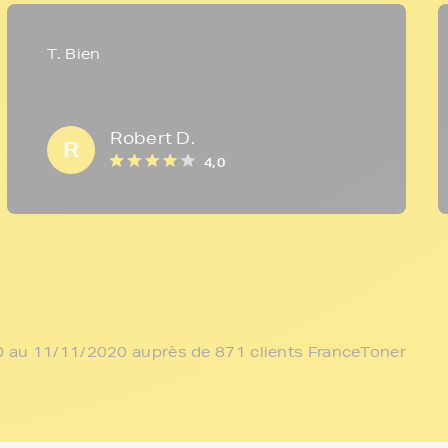
T. Bien
Robert D.
R
4,0
/10 au 11/11/2020 auprès de 871 clients FranceToner