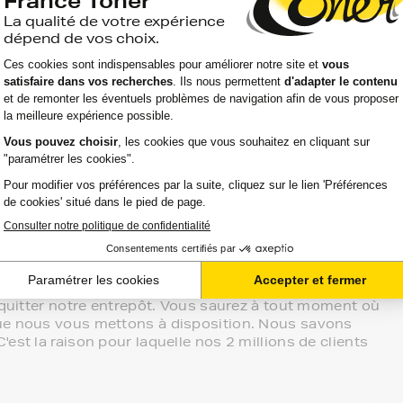
e.
ante philips magic, ces produits sans marque sont
aller chercher vos rubans philips magic en magasin,
ent chez vous.
atibilité de votre produit avec votre
otre écoute.
sur le meilleur choix ou sur l'installation de vos
ein de votre espace client ou directement par
effectué de manière complètement sécurisée.
on vos besoins.
e quitter notre entrepôt. Vous saurez à tout moment où
que nous vous mettons à disposition. Nous savons
est la raison pour laquelle nos 2 millions de clients