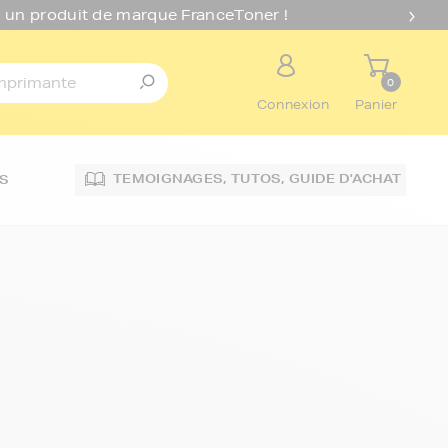
 un produit de marque FranceToner !
0
Connexion
Panier
TEMOIGNAGES,
TUTOS,
GUIDE D'ACHAT
S