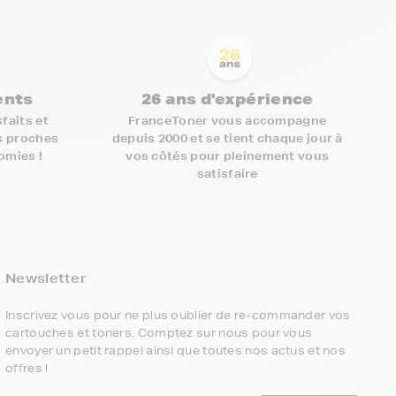
ients
26 ans d'expérience
faits et
FranceToner vous accompagne
s proches
depuis 2000 et se tient chaque jour à
nomies !
vos côtés pour pleinement vous
satisfaire
5€ offerts sur votre 1ère
commande !
Newsletter
5
€
Inscrivez vous pour ne plus oublier de re-commander vos
cartouches et toners. Comptez sur nous pour vous
envoyer un petit rappel ainsi que toutes nos actus et nos
Inscrivez-vous à notre newsletter, suivez
offres !
notre actualité et bénéficiez immédiatement