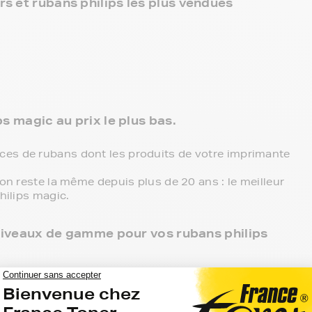
s et rubans philips les plus vendues
ps magic au prix le plus bas.
ces de rubans dont les produits de votre imprimante
ion reste la même depuis plus de 20 ans : le meilleur
hilips magic.
3 niveaux de gamme pour vos rubans philips
 point de retrait et tous les produits sont garantis 2
ips magic, c'est le meilleur compromis entre qualité
ompatibles, noir et couleur, en pack ou à l’unité,