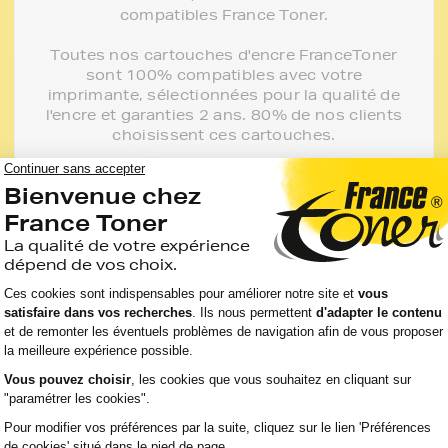
compatibles France Toner.
Toutes nos cartouches d'encre FranceToner
sont 100% compatibles avec votre
imprimante, sélectionnées pour la qualité de
l'encre et garanties 2 ans. 80% de nos clients
choisissent ces cartouches.
J'en profite
 meilleur prix pour votre imprimante PHILIPS
rs et professionnels avec ses rubans compatibles