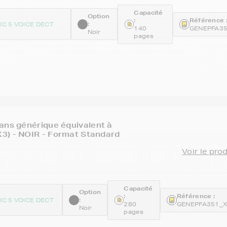
Capacité
Option
:
Référence 
:
IC 5 VOICE DECT
140
GENEPFA3
Noir
pages
ans générique équivalent à
3) - NOIR - Format Standard
Voir le pro
Capacité
Option
:
Référence :
:
IC 5 VOICE DECT
280
GENEPFA351_
Noir
pages