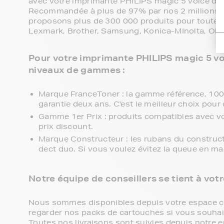
avec votre imprimante PHILIPS magic 5 voice dec
Recommandée à plus de 97% par nos 2 millions de
proposons plus de 300 000 produits pour toutes 
Lexmark, Brother, Samsung, Konica-MInolta, Olive
Pour votre imprimante PHILIPS magic 5 voi
niveaux de gammes :
Marque FranceToner : la gamme référence, 100% 
garantie deux ans. C'est le meilleur choix pour 
Gamme 1er Prix : produits compatibles avec v
prix discount.
Marque Constructeur : les rubans du construc
dect duo. Si vous voulez évitez la queue en ma
Notre équipe de conseillers se tient à vot
Nous sommes disponibles depuis votre espace cli
regarder nos packs de cartouches si vous souhaite
Toutes nos livraisons sont suivies depuis notre e