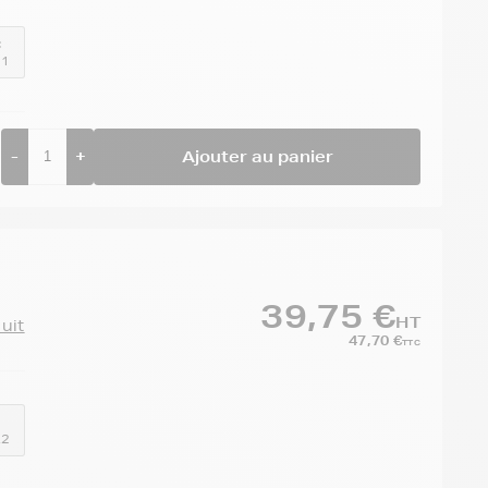
:
51
-
+
Ajouter au panier
39,75 €
HT
duit
47,70 €
TTC
X2