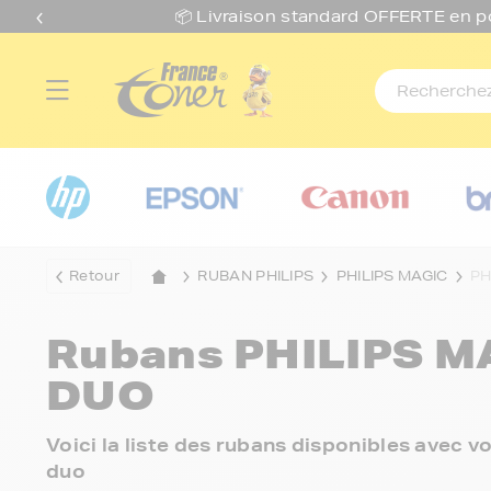
📦 Livraison standard O
FFERTE
en p
Retour
RUBAN PHILIPS
PHILIPS MAGIC
PH
Rubans
PHILIPS M
DUO
Voici la liste des rubans disponibles avec 
duo