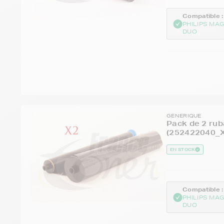
Compatible :
PHILIPS MAG
DUO
GENERIQUE
Pack de 2 rub
(252422040_X
EN STOCK
Compatible :
PHILIPS MAG
DUO