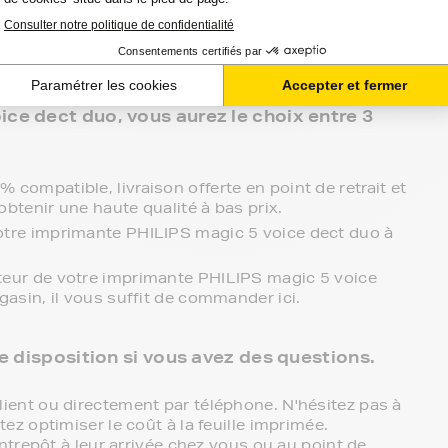
t duo.
 clients, FranceToner est la référence. Nous
les plus grandes marques : Epson, HP, Canon,
tti, Ricoh.... et même les moins connues !
ce dect duo, vous aurez le choix entre 3
compatible, livraison offerte en point de retrait et
obtenir une haute qualité à bas prix.
otre imprimante PHILIPS magic 5 voice dect duo à
teur de votre imprimante PHILIPS magic 5 voice
gasin, il vous suffit de commander ici.
re disposition si vous avez des questions.
ent ou directement par téléphone. N'hésitez pas à
z optimiser le coût à la feuille imprimée.
ntrepôt à leur arrivée chez vous ou au point de