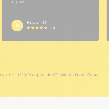
T. Bien
Robert D.
R
4,0
/10 au 11/11/2020 auprès de 871 clients FranceToner