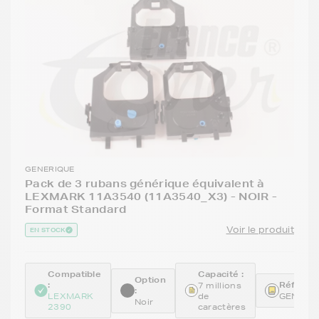
GENERIQUE
Pack de 3 rubans générique équivalent à
LEXMARK 11A3540 (11A3540_X3) - NOIR -
Format Standard
Voir le produit
EN STOCK
Compatible
Capacité :
Option
:
Référenc
7 millions
:
LEXMARK
de
GENE11
Noir
2390
caractères