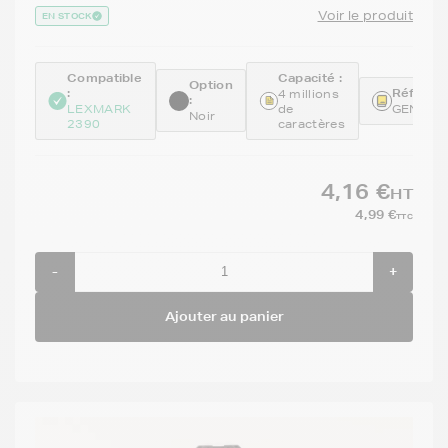
Voir le produit
EN STOCK
Compatible
Capacité :
Option
:
Référenc
4 millions
:
LEXMARK
de
GENE11
Noir
2390
caractères
4,16 €
HT
4,99 €
TTC
-
+
Ajouter au panier