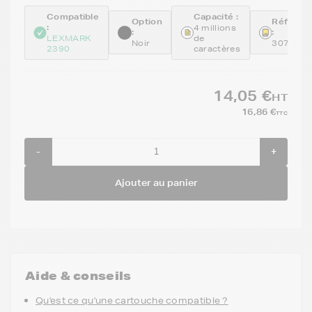
Compatible
Capacité :
Option
Référen
:
4 millions
:
:
LEXMARK
de
Noir
307016
2390
caractères
14,05 €
HT
16,86 €
TTC
-
+
Ajouter au panier
Aide & conseils
Qu'est ce qu'une cartouche compatible ?