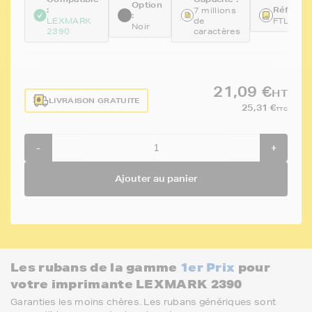
Option
:
Référenc
7 millions
:
LEXMARK
de
FTL11A
Noir
2390
caractères
21,09 €
HT
LIVRAISON GRATUITE
25,31 €
TTC
-
+
Ajouter au panier
Les rubans de la gamme
1er Prix
pour
votre imprimante LEXMARK 2390
Garanties les moins chères. Les rubans génériques sont