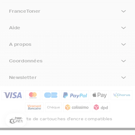
FranceToner
Aide
A propos
Coordonnées
Newsletter
5€ offerts sur votre 1ère
commande !
5
€
Inscrivez-vous à notre newsletter, suivez notre actualité et
bénéficiez immédiatement
d’une remise de 5€
sur votre 1ère
Site de cartouches d'encre compatibles
commande * !
Votre adresse email
©FranceToner tous droits réservés