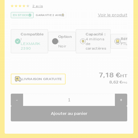
2 avis
Voir le produit
EN STOCK
GARANTIE 2 ANS
Compatible
Capacité :
Option
:
Référenc
4 millions
:
LEXMARK
de
FTL11A
Noir
2390
caractères
7,18 €
HT
LIVRAISON GRATUITE
8,62 €
TTC
-
+
Ajouter au panier