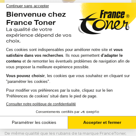
Les conseils de FranceToner
Vous pourriez économiser jusqu'à -50% avec les
cartouches, rubans et accessoires compatibles
France Toner.
Toutes nos cartouches d'encre FranceToner sont
100% compatibles avec votre imprimante,
sélectionnées pour la qualité de l'encre et garanties
2 ans. 80% de nos clients choisissent ces
cartouches.
J'en profite
Les rubans
Constructeur
pour votre
imprimante LEXMARK 2390
De même qualité que les rubans de la marque FranceToner,