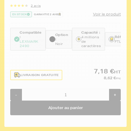
2 avis
Voir le produit
EN STOCK
GARANTIE 2 ANS
Compatible
Capacité :
Option
:
Référenc
4 millions
:
LEXMARK
de
FTL11A
Noir
2490
caractères
7,18 €
HT
LIVRAISON GRATUITE
8,62 €
TTC
-
+
Ajouter au panier