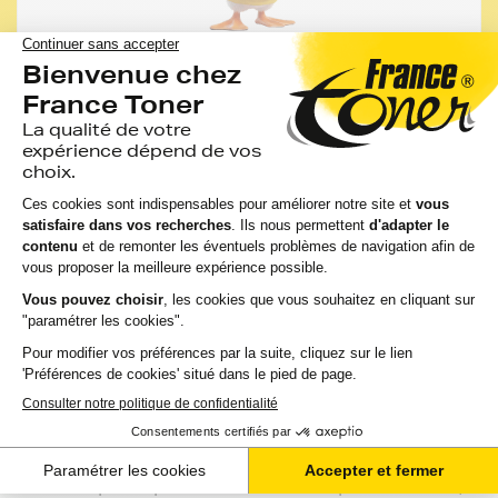
Les conseils de FranceToner
Vous pourriez économiser jusqu'à -50% avec les
cartouches, rubans et accessoires compatibles
France Toner.
Toutes nos cartouches d'encre FranceToner sont
100% compatibles avec votre imprimante,
sélectionnées pour la qualité de l'encre et garanties
2 ans. 80% de nos clients choisissent ces
cartouches.
J'en profite
Les rubans
Constructeur
pour votre
imprimante LEXMARK 2490
De même qualité que les rubans de la marque FranceToner,