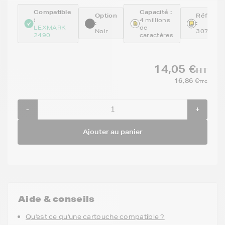
Compatible
Capacité :
Option
Référen
:
4 millions
:
:
LEXMARK
de
Noir
307016
2490
caractères
14,05 €
HT
16,86 €
TTC
-
+
Ajouter au panier
Aide & conseils
Qu'est ce qu'une cartouche compatible ?