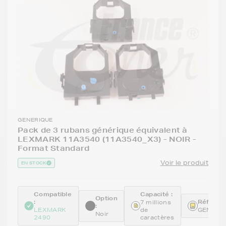
GENERIQUE
Pack de 3 rubans générique équivalent à
LEXMARK 11A3540 (11A3540_X3) - NOIR -
Format Standard
Voir le produit
EN STOCK
Compatible
Capacité :
Option
:
Référenc
7 millions
:
LEXMARK
de
GENE11
Noir
2490
caractères