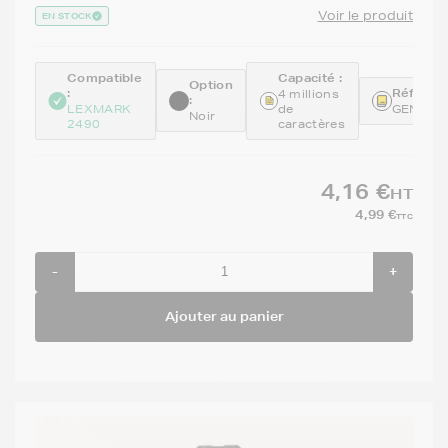
Voir le produit
EN STOCK
Compatible
Capacité :
Option
:
Référenc
4 millions
:
LEXMARK
de
GENE11
Noir
2490
caractères
4,16 €
HT
4,99 €
TTC
-
+
Ajouter au panier