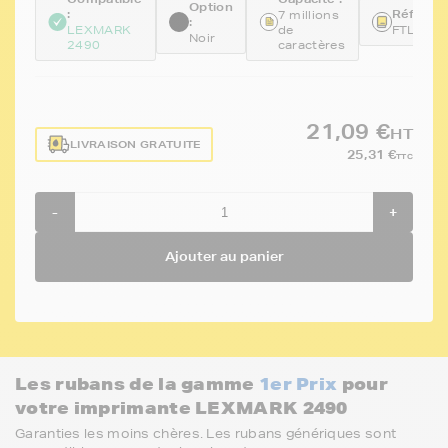
Option
:
Référenc
7 millions
:
LEXMARK
de
FTL11A
Noir
2490
caractères
21,09 €
HT
LIVRAISON GRATUITE
25,31 €
TTC
-
+
Ajouter au panier
Les rubans de la gamme
1er Prix
pour
votre imprimante LEXMARK 2490
Garanties les moins chères. Les rubans génériques sont