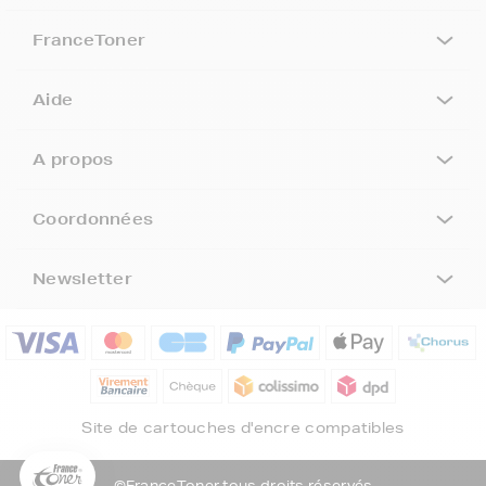
FranceToner
Aide
A propos
Coordonnées
Newsletter
5€ offerts sur votre 1ère
commande !
5
€
Site de cartouches d'encre compatibles
Inscrivez-vous à notre newsletter, suivez notre actualité et
bénéficiez immédiatement
d’une remise de 5€
sur votre 1ère
commande * !
©FranceToner tous droits réservés