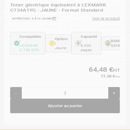
Toner générique équivalent à LEXMARK
C734A1YG - JAUNE - Format Standard
Voir le produit
EXPÉDITION : 6 À 14 JOURS
Compatible
Capacité
Option
:
:
Référence
:
LEXMARK
6 000
GENEC73
Jaune
C 736 DTN
pages
64,48 €
HT
77,38 €
TTC
-
+
Ajouter au panier