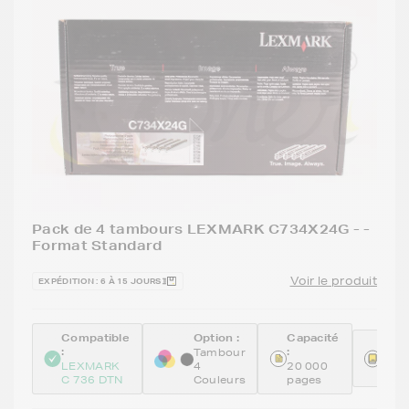
Pack de 4 tambours LEXMARK C734X24G - -
Format Standard
Voir le produit
EXPÉDITION : 6 À 15 JOURS
Compatible
Option :
Capacité
Réfé
:
:
Tambour
:
LEXMARK
4
20 000
C73
C 736 DTN
Couleurs
pages