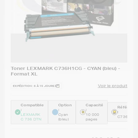
Toner LEXMARK C736H1CG - CYAN (bleu) -
Format XL
Voir le produit
EXPÉDITION : 6 À 15 JOURS
Compatible
Option
Capacité
Référenc
:
:
:
:
LEXMARK
Cyan
10 000
C736H1C
C 736 DTN
(bleu)
pages