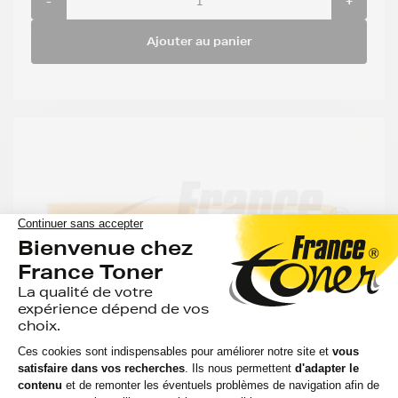
-
+
Ajouter au panier
Collecteur de Toner Usagé LEXMARK
C734X77G - - Format Standard