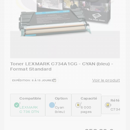
Toner LEXMARK C734A1CG - CYAN (bleu) -
Format Standard
Voir le produit
EXPÉDITION : 6 À 15 JOURS
Compatible
Option
Capacité
Référenc
:
:
:
:
LEXMARK
Cyan
6 000
C734A1C
C 736 DTN
(bleu)
pages