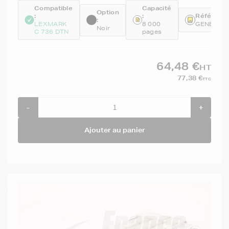
Compatible
Capacité
Option
:
:
Référence
:
LEXMARK
8 000
GENEC73
Noir
C 736 DTN
pages
64,48 €
HT
77,38 €
TTC
-
+
Ajouter au panier