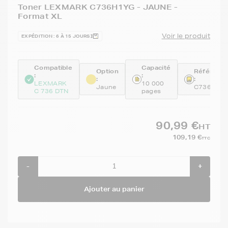
Toner LEXMARK C736H1YG - JAUNE -
Format XL
Voir le produit
EXPÉDITION : 6 À 15 JOURS
Compatible
Capacité
Option
Référenc
:
:
:
:
LEXMARK
10 000
Jaune
C736H1Y
C 736 DTN
pages
90,99 €
HT
109,19 €
TTC
-
+
Ajouter au panier