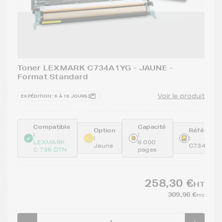
Toner LEXMARK C734A1YG - JAUNE -
Format Standard
Voir le produit
EXPÉDITION : 6 À 15 JOURS
Compatible
Capacité
Option
Référenc
:
:
:
:
LEXMARK
6 000
Jaune
C734A1Y
C 736 DTN
pages
258,30 €
HT
309,96 €
TTC