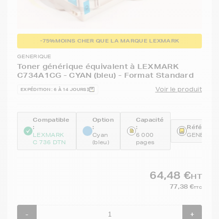
-75%
MOINS CHER QUE LA MARQUE LEXMARK
GENERIQUE
Toner générique équivalent à LEXMARK
C734A1CG - CYAN (bleu) - Format Standard
Voir le produit
EXPÉDITION : 6 À 14 JOURS
Compatible
Option
Capacité
:
:
:
Référence
LEXMARK
Cyan
6 000
GENEC73
C 736 DTN
(bleu)
pages
64,48 €
HT
77,38 €
TTC
-
+