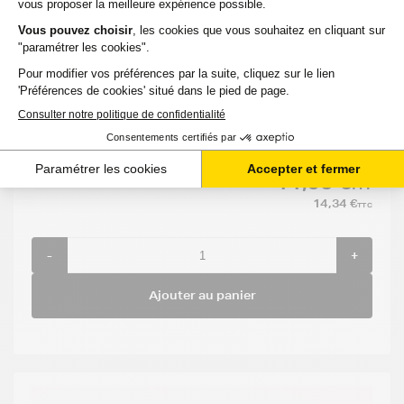
Voir le produit
EXPÉDITION : 6 À 15 JOURS
Capacité
Compatible :
Référence
:
:
LEXMARK C
25 000
736 DTN
C734X77G
pages
11,95 €
HT
14,34 €
TTC
-
+
Ajouter au panier