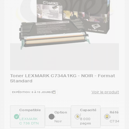
Toner LEXMARK C734A1KG - NOIR - Format
Standard
Voir le produit
EXPÉDITION : 6 À 15 JOURS
Compatible
Capacité
Option
Référenc
:
:
:
:
LEXMARK
8 000
Noir
C734A1K
C 736 DTN
pages