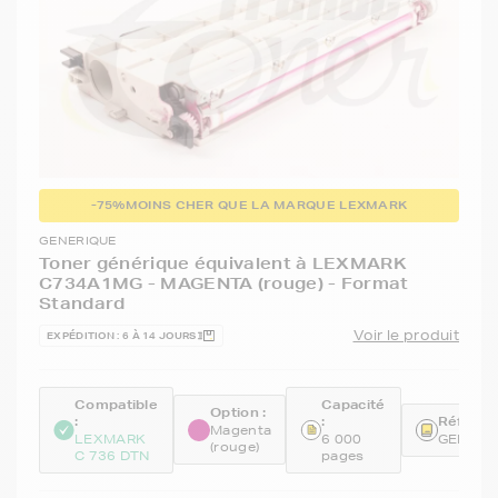
-75%
MOINS CHER QUE LA MARQUE LEXMARK
GENERIQUE
Toner générique équivalent à LEXMARK
C734A1MG - MAGENTA (rouge) - Format
Standard
Voir le produit
EXPÉDITION : 6 À 14 JOURS
Compatible
Capacité
Option :
:
:
Référen
Magenta
LEXMARK
6 000
GENEC7
(rouge)
C 736 DTN
pages