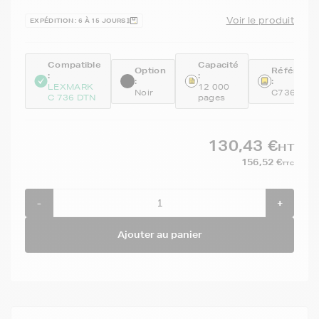
Voir le produit
EXPÉDITION : 6 À 15 JOURS
Compatible
Capacité
Option
Référenc
:
:
:
:
LEXMARK
12 000
Noir
C736H1K
C 736 DTN
pages
130,43 €
HT
156,52 €
TTC
-
+
Ajouter au panier