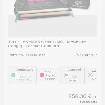
Toner LEXMARK C734A1MG - MAGENTA
(rouge) - Format Standard
Voir le produit
EXPÉDITION : 6 À 15 JOURS
Compatible
Capacité
Option :
Référen
:
:
:
Magenta
LEXMARK
6 000
(rouge)
C734A1
C 736 DTN
pages
258,30 €
HT
309,96 €
TTC