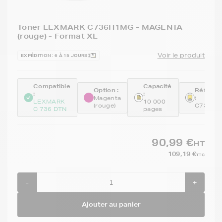
Toner LEXMARK C736H1MG - MAGENTA
(rouge) - Format XL
Voir le produit
EXPÉDITION : 6 À 15 JOURS
Compatible
Capacité
Option :
Référen
:
:
:
Magenta
LEXMARK
10 000
(rouge)
C736H1
C 736 DTN
pages
90,99 €
HT
109,19 €
TTC
-
+
Ajouter au panier