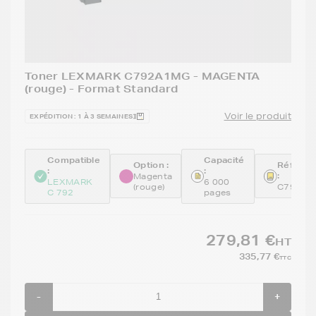
Toner LEXMARK C792A1MG - MAGENTA
(rouge) - Format Standard
Voir le produit
EXPÉDITION : 1 À 3 SEMAINES
Compatible
Capacité
Option :
Référen
:
:
:
Magenta
LEXMARK
6 000
(rouge)
C792A1
C 792
pages
279,81 €
HT
335,77 €
TTC
-
+