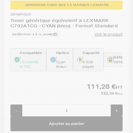
-60%
MOINS CHER QUE LA MARQUE LEXMARK
GENERIQUE
Toner générique équivalent à LEXMARK
C792A1CG - CYAN (bleu) - Format Standard
Voir le produit
EXPÉDITION : 6 À 14 JOURS
Compatible
Option
Capacité
:
:
:
Référence
LEXMARK
Cyan
6 000
GENEC79
C 792
(bleu)
pages
111,28 €
HT
133,54 €
TTC
-
+
Ajouter au panier