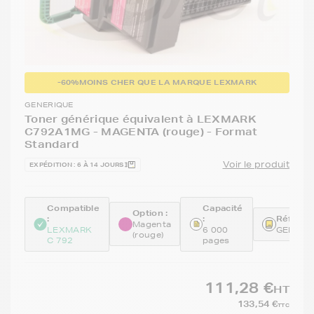
-60%
MOINS CHER QUE LA MARQUE LEXMARK
GENERIQUE
Toner générique équivalent à LEXMARK
C792A1MG - MAGENTA (rouge) - Format
Standard
Voir le produit
EXPÉDITION : 6 À 14 JOURS
Compatible
Capacité
Option :
:
:
Référen
Magenta
LEXMARK
6 000
GENEC7
(rouge)
C 792
pages
111,28 €
HT
133,54 €
TTC