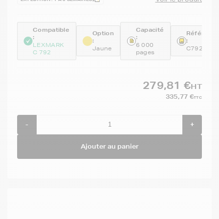
Compatible
Capacité
Option
Référenc
:
:
:
:
LEXMARK
6 000
Jaune
C792A1Y
C 792
pages
279,81 €
HT
335,77 €
TTC
-
+
Ajouter au panier