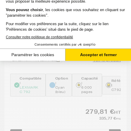
Toner LEXMARK C792A1CG - CYAN (bleu) -
Format Standard
Voir le produit
EXPÉDITION : 1 À 3 SEMAINES
Compatible
Option
Capacité
Référenc
:
:
:
:
LEXMARK
Cyan
6 000
C792A1C
C 792
(bleu)
pages
279,81 €
HT
335,77 €
TTC