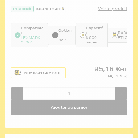
Voir le produit
EN STOCK
GARANTIE 2 ANS
Compatible
Capacité
Option
:
:
Référence
:
LEXMARK
6 000
FTLC792
Noir
C 792
pages
95,16 €
HT
LIVRAISON GRATUITE
114,19 €
TTC
-
+
Ajouter au panier