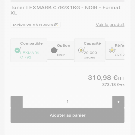
Toner LEXMARK C792X1KG - NOIR - Format
XL
Voir le produit
EXPÉDITION : 6 À 15 JOURS
Compatible
Capacité
Option
Référenc
:
:
:
:
LEXMARK
20 000
Noir
C792X1K
C 792
pages
310,98 €
HT
373,18 €
TTC
-
+
Ajouter au panier