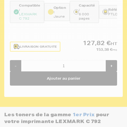
Compatible
Capacité
Option
:
:
Référence
:
LEXMARK
6 000
FTLC792
Jaune
C 792
pages
127,82 €
HT
LIVRAISON GRATUITE
153,38 €
TTC
-
+
Ajouter au panier
Les toners de la gamme
1er Prix
pour
votre imprimante LEXMARK C 792