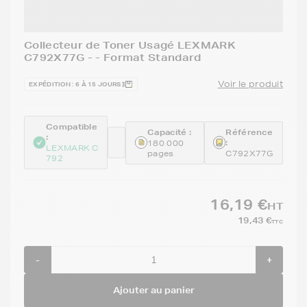
Collecteur de Toner Usagé LEXMARK
C792X77G - - Format Standard
Voir le produit
EXPÉDITION : 6 À 15 JOURS
Compatible
Capacité :
Référence
:
:
180 000
LEXMARK C
pages
C792X77G
792
16,19 €
HT
19,43 €
TTC
-
+
Ajouter au panier