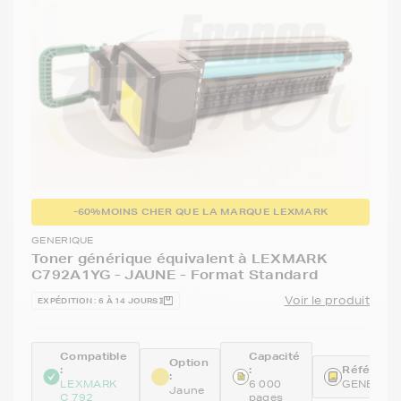
-60%
MOINS CHER QUE LA MARQUE LEXMARK
GENERIQUE
Toner générique équivalent à LEXMARK
C792A1YG - JAUNE - Format Standard
Voir le produit
EXPÉDITION : 6 À 14 JOURS
Compatible
Capacité
Option
:
:
Référence
:
LEXMARK
6 000
GENEC79
Jaune
C 792
pages