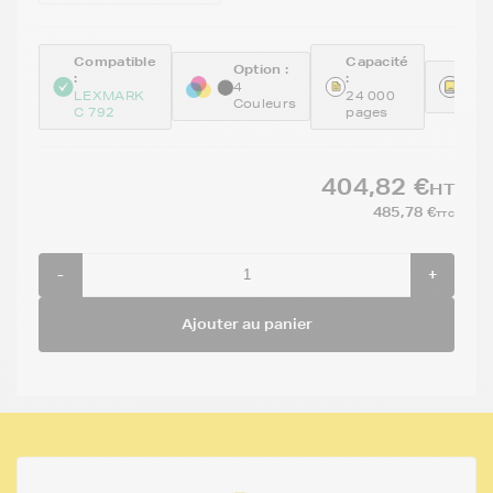
Compatible
Capacité
Option :
:
:
Réfé
4
LEXMARK
24 000
GEN
Couleurs
C 792
pages
404,82 €
HT
485,78 €
TTC
-
+
Ajouter au panier