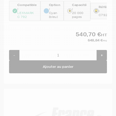
Compatible
Option
Capacité
Référenc
:
:
:
:
LEXMARK
Cyan
20 000
C792X1C
C 792
(bleu)
pages
540,70 €
HT
648,84 €
TTC
-
+
Ajouter au panier