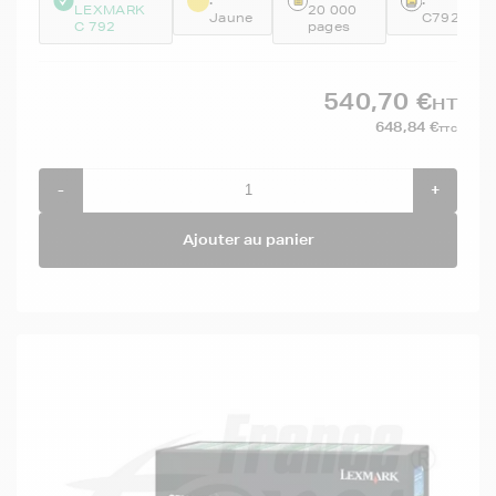
:
:
LEXMARK
20 000
Jaune
C792X1Y
C 792
pages
540,70 €
HT
648,84 €
TTC
-
+
Ajouter au panier