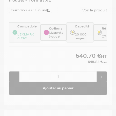
(rouge) - Format XL
Voir le produit
EXPÉDITION : 6 À 15 JOURS
Compatible
Capacité
Option :
Référen
:
:
:
Magenta
LEXMARK
20 000
(rouge)
C792X1
C 792
pages
540,70 €
HT
648,84 €
TTC
-
+
Ajouter au panier