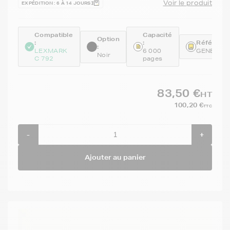
Voir le produit
EXPÉDITION : 6 À 14 JOURS
Compatible
Capacité
Option
:
:
Référence
:
LEXMARK
6 000
GENEC79
Noir
C 792
pages
83,50 €
HT
100,20 €
TTC
-
+
Ajouter au panier