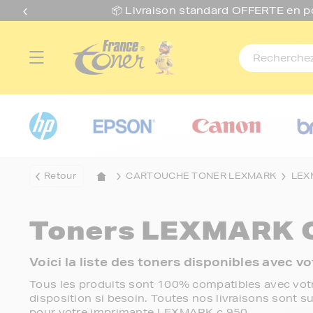
📦 Livraison standard O
FFERTE
en p
Retour
CARTOUCHE TONER LEXMARK
LEX
Toners
LEXMARK C
Voici la liste des toners disponibles avec
Tous les produits sont 100% compatibles avec votr
disposition si besoin. Toutes nos livraisons sont su
pour votre imprimante LEXMARK c 950