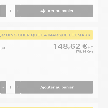
-
+
Ajouter au panier
%
MOINS CHER QUE LA MARQUE LEXMARK
148,62 €
HT
duit
178,34 €
TTC
-
+
Ajouter au panier