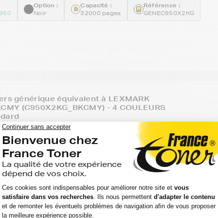
Option :
Capacité :
Référence :
950
Noir
32000 pages
GENEC950X2KG
ners générique équivalent à LEXMARK
CMY (C950X2KG_BKCMY) - 4 COULEURS
ndard
Voir le pro
JOURS
Option :
Capacité :
Référence :
4
32000 + 3 x
GENEC950X2KG_BKC
Couleurs
22 000 pages