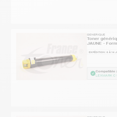
GENERIQUE
Toner généri
JAUNE - Form
EXPÉDITION : 6 À 14 
Compatible :
LEXMARK C 