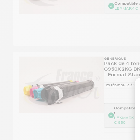
Compatible :
LEXMARK C 
GENERIQUE
Pack de 4 to
C950X2KG BK
- Format Sta
EXPÉDITION : 6 À 14 
Compatible
:
LEXMARK
C 950