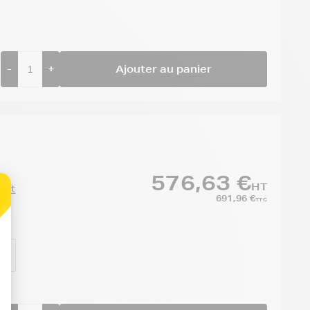
-
+
Ajouter au panier
576,63 €
HT
duit
691,96 €
TTC
MY