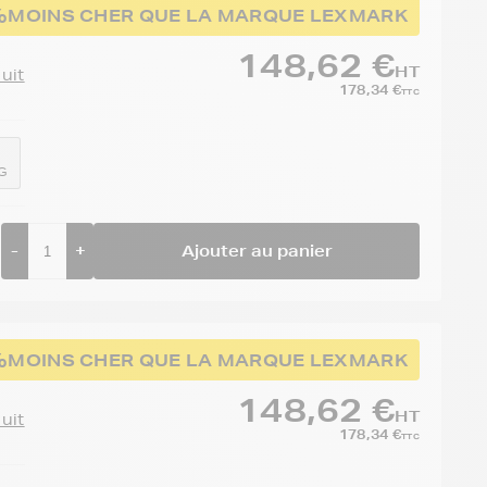
%
MOINS CHER QUE LA MARQUE LEXMARK
148,62 €
HT
duit
178,34 €
TTC
G
-
+
Ajouter au panier
%
MOINS CHER QUE LA MARQUE LEXMARK
148,62 €
HT
duit
178,34 €
TTC