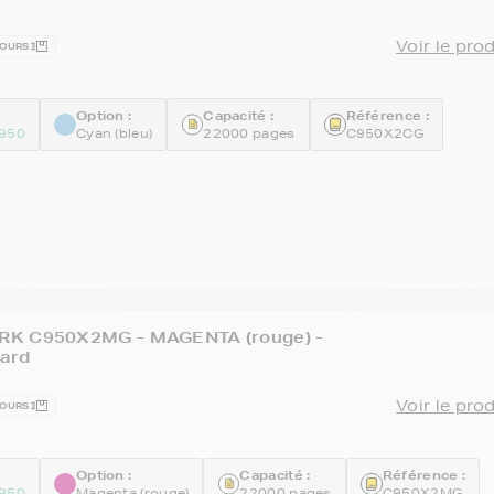
Voir le pro
JOURS
Option :
Capacité :
Référence :
950
Cyan (bleu)
22000 pages
C950X2CG
RK C950X2MG - MAGENTA (rouge) -
ard
Voir le pro
JOURS
Option :
Capacité :
Référence :
950
Magenta (rouge)
22000 pages
C950X2MG