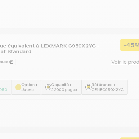
-45
que équivalent à LEXMARK C950X2YG -
at Standard
Voir le pro
JOURS
Option :
Capacité :
Référence :
950
Jaune
22000 pages
GENEC950X2YG