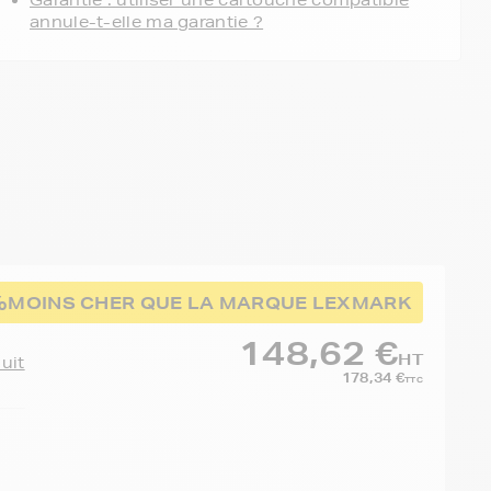
Garantie : utiliser une cartouche compatible
annule-t-elle ma garantie ?
%
MOINS CHER QUE LA MARQUE LEXMARK
148,62 €
HT
duit
178,34 €
TTC