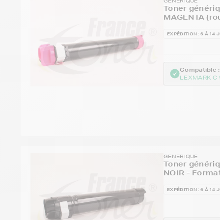
GENERIQUE
Toner généri
MAGENTA (rou
EXPÉDITION : 6 À 14 
Compatible :
LEXMARK C 
GENERIQUE
Toner généri
NOIR - Forma
EXPÉDITION : 6 À 14 