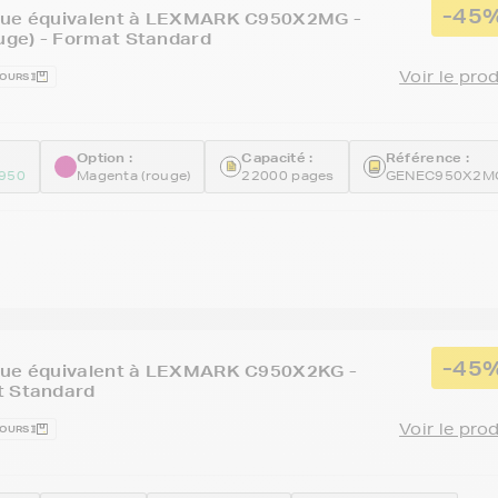
-45
que équivalent à LEXMARK C950X2MG -
ge) - Format Standard
Voir le pro
JOURS
Option :
Capacité :
Référence :
950
Magenta (rouge)
22000 pages
GENEC950X2M
-45
que équivalent à LEXMARK C950X2KG -
t Standard
Voir le pro
JOURS