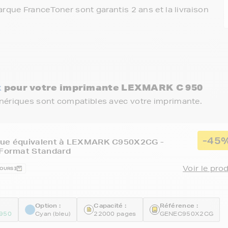
rque FranceToner sont garantis 2 ans et la livraison
x
pour votre imprimante LEXMARK C 950
énériques sont compatibles avec votre imprimante.
-45
que équivalent à LEXMARK C950X2CG -
 Format Standard
Voir le pro
JOURS
Option :
Capacité :
Référence :
950
Cyan (bleu)
22000 pages
GENEC950X2CG