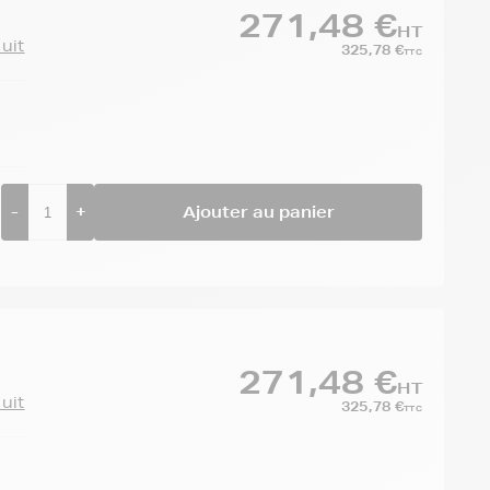
271,48 €
HT
duit
325,78 €
TTC
-
+
Ajouter au panier
271,48 €
HT
duit
325,78 €
TTC