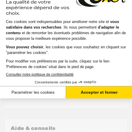
Voir le produit
EXPÉDITION : 6 À 15 JOURS
Compatible
Capacité
Option
Référenc
:
:
:
:
LEXMARK
2 500
Noir
51B2000
MS 617
pages
79,70 €
HT
95,64 €
TTC
-
+
Ajouter au panier
Aide & conseils