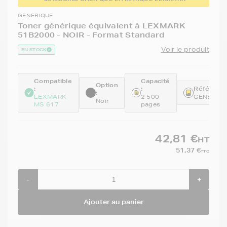
GENERIQUE
Toner générique équivalent à LEXMARK
51B2000 - NOIR - Format Standard
Voir le produit
EN STOCK
Compatible
Capacité
Option
:
:
Référence
:
LEXMARK
2 500
GENE51B
Noir
MS 617
pages
42,81 €
HT
51,37 €
TTC
-
+
Ajouter au panier