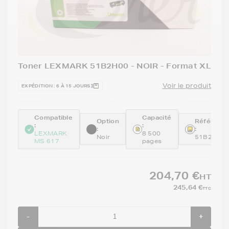
Toner LEXMARK 51B2H00 - NOIR - Format XL
Voir le produit
EXPÉDITION : 6 À 15 JOURS
Compatible
Capacité
Option
Référenc
:
:
:
:
LEXMARK
8 500
Noir
51B2H00
MS 617
pages
204,70 €
HT
245,64 €
TTC
-
+