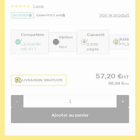
1 avis
Voir le produit
EN STOCK
GARANTIE 2 ANS
Compatible
Capacité
Option
:
:
Référence
:
LEXMARK
2 500
FTL51B2
Noir
MS 617
pages
57,20 €
HT
LIVRAISON GRATUITE
68,64 €
TTC
-
+
Ajouter au panier