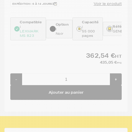
Voir le produit
EXPÉDITION : 6 À 14 JOURS
Compatible
Capacité
Option
:
:
Référence
:
LEXMARK
55 000
GENE58D
Noir
MS 823
pages
362,54 €
HT
435,05 €
TTC
-
+
Ajouter au panier