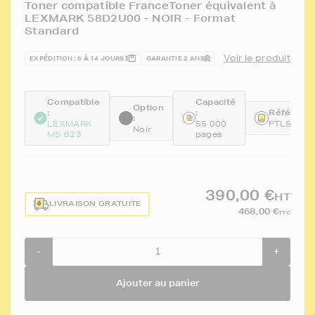
Toner compatible FranceToner équivalent à
LEXMARK 58D2U00 - NOIR - Format
Standard
Voir le produit
EXPÉDITION : 6 À 14 JOURS
GARANTIE 2 ANS
Compatible
Capacité
Option
:
:
Référence
:
LEXMARK
55 000
FTL58D2
Noir
MS 823
pages
390,00 €
HT
LIVRAISON GRATUITE
468,00 €
TTC
-
+
Ajouter au panier