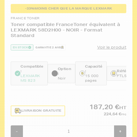
-33%
MOINS CHER QUE LA MARQUE LEXMARK
FRANCE TONER
Toner compatible FranceToner équivalent à
LEXMARK 58D2H00 - NOIR - Format
Standard
Voir le produit
EN STOCK
GARANTIE 2 ANS
Compatible
Capacité
Option
:
:
Référence
:
LEXMARK
15 000
FTL58D2
Noir
MS 823
pages
187,20 €
HT
LIVRAISON GRATUITE
224,64 €
TTC
-
+