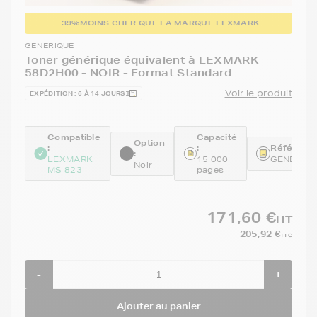
-39%
MOINS CHER QUE LA MARQUE LEXMARK
GENERIQUE
Toner générique équivalent à LEXMARK
58D2H00 - NOIR - Format Standard
Voir le produit
EXPÉDITION : 6 À 14 JOURS
Compatible
Capacité
Option
:
:
Référence
:
LEXMARK
15 000
GENE58D
Noir
MS 823
pages
171,60 €
HT
205,92 €
TTC
-
+
Ajouter au panier