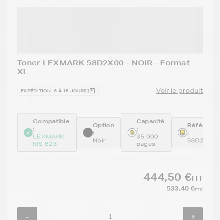
Toner LEXMARK 58D2X00 - NOIR - Format
XL
Voir le produit
EXPÉDITION : 6 À 15 JOURS
Compatible
Capacité
Option
Référenc
:
:
:
:
LEXMARK
35 000
Noir
58D2X00
MS 823
pages
444,50 €
HT
533,40 €
TTC
-
+