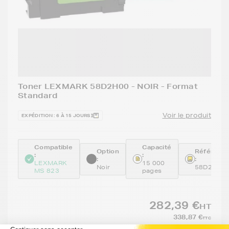
Toner LEXMARK 58D2H00 - NOIR - Format
Standard
Voir le produit
EXPÉDITION : 6 À 15 JOURS
Compatible
Capacité
Option
Référenc
:
:
:
:
LEXMARK
15 000
Noir
58D2H00
MS 823
pages
282,39 €
HT
338,87 €
TTC