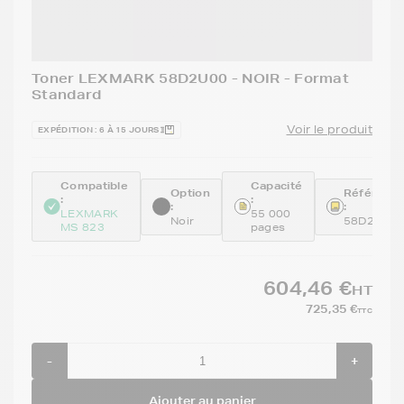
Toner LEXMARK 58D2U00 - NOIR - Format
Standard
Voir le produit
EXPÉDITION : 6 À 15 JOURS
Compatible
Capacité
Option
Référenc
:
:
:
:
LEXMARK
55 000
Noir
58D2U00
MS 823
pages
604,46 €
HT
725,35 €
TTC
-
+
Ajouter au panier