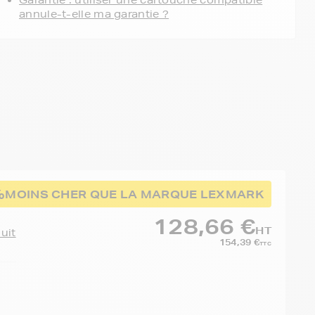
Garantie : utiliser une cartouche compatible
annule-t-elle ma garantie ?
%
MOINS CHER QUE LA MARQUE LEXMARK
128,66 €
HT
duit
154,39 €
TTC