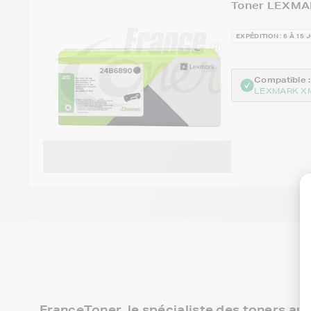
Toner LEXMAR
EXPÉDITION : 6 À 15 
Compatible :
LEXMARK X
FranceToner, le spécialiste des toners au