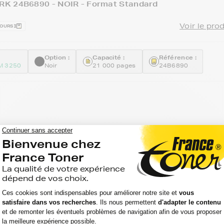
K 24B6890 - NOIR - Format Standard
Voir le pro
JOURS
Option :
Capacité :
Référence :
M 3250
Noir
21 000 pages
24B6890
 meilleur prix pour votre imprimante