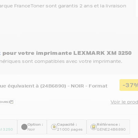
rque FranceToner sont garantis 2 ans et la livraison
x
pour votre imprimante LEXMARK XM 3250
énériques sont compatibles avec votre imprimante.
-37
ue équivalent à (24B6890) - NOIR - Format
Voir le pro
JOURS
Option :
Capacité :
Référence :
M 3250
Noir
21000 pages
GENE24B6890