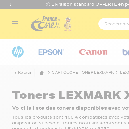
📦 Livraison standard O
FFERTE
en p
Retour
CARTOUCHE TONER LEXMARK
LEX
Toners
LEXMARK X
Voici la liste des toners disponibles ave
Tous les produits sont 100% compatibles avec votr
disposition si besoin. Toutes nos livraisons sont su
pour votre imprimante LEXMARK xm 3250