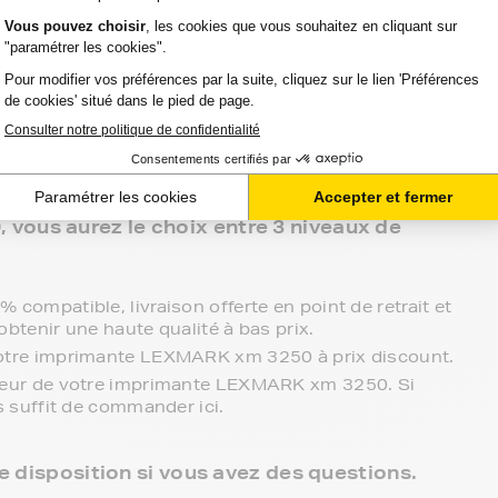
rs et professionnels avec ses toners compatibles
 clients, FranceToner est la référence. Nous
les plus grandes marques : Epson, HP, Canon,
tti, Ricoh.... et même les moins connues !
ous aurez le choix entre 3 niveaux de
compatible, livraison offerte en point de retrait et
obtenir une haute qualité à bas prix.
votre imprimante LEXMARK xm 3250 à prix discount.
cteur de votre imprimante LEXMARK xm 3250. Si
s suffit de commander ici.
re disposition si vous avez des questions.