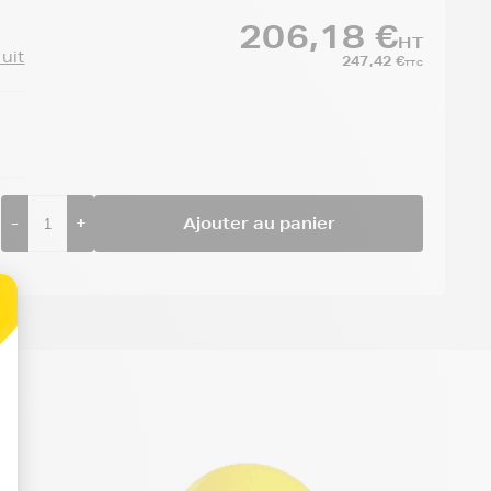
206,18 €
HT
duit
247,42 €
TTC
-
+
Ajouter au panier