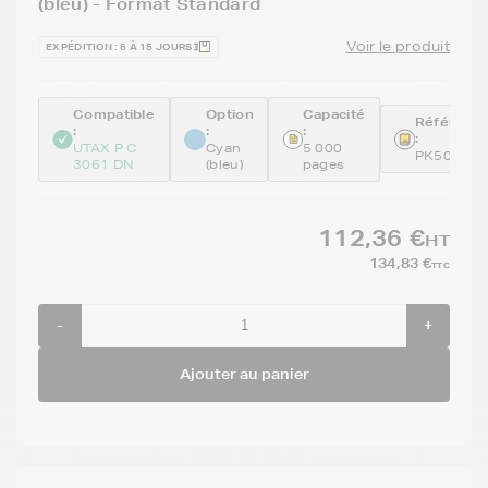
(bleu) - Format Standard
Voir le produit
EXPÉDITION : 6 À 15 JOURS
Compatible
Option
Capacité
Référenc
:
:
:
:
UTAX P C
Cyan
5 000
PK5011C
3061 DN
(bleu)
pages
112,36 €
HT
134,83 €
TTC
-
+
Ajouter au panier