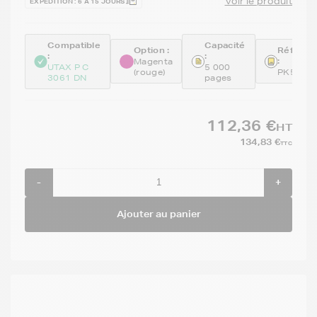
Voir le produit
EXPÉDITION : 6 À 15 JOURS
Compatible
Capacité
Option :
Référen
:
:
:
Magenta
UTAX P C
5 000
(rouge)
PK5011
3061 DN
pages
112,36 €
HT
134,83 €
TTC
-
+
Ajouter au panier