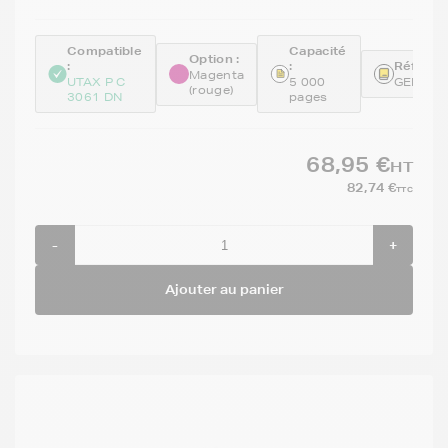
Compatible
Capacité
Option :
:
:
Référen
Magenta
UTAX P C
5 000
GENEPK
(rouge)
3061 DN
pages
68,95 €
HT
82,74 €
TTC
-
+
Ajouter au panier