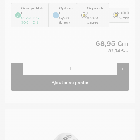
Compatible
Option
Capacité
:
:
:
Référence
UTAX P C
Cyan
5 000
GENEPK5
3061 DN
(bleu)
pages
68,95 €
HT
82,74 €
TTC
-
+
Ajouter au panier