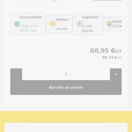
Compatible
Capacité
Option
:
:
Référence
:
UTAX P C
5 000
GENEPK5
Jaune
3061 DN
pages
68,95 €
HT
82,74 €
TTC
-
+
Ajouter au panier