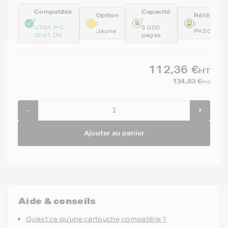
Compatible
Capacité
Option
Référenc
:
:
:
:
UTAX P C
5 000
Jaune
PK5011Y
3061 DN
pages
112,36 €
HT
134,83 €
TTC
-
+
Ajouter au panier
Aide & conseils
Qu'est ce qu'une cartouche compatible ?