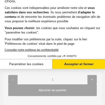
Toner UTAX PK5011K (1T02NR0UT0) - NOIR -
Format Standard
Voir le produit
EXPÉDITION : 6 À 15 JOURS
Compatible
Capacité
Option
Référenc
:
:
:
:
UTAX P C
7 000
Noir
PK5011K
3061 DN
pages
106,51 €
HT
127,81 €
TTC
-
+
Ajouter au panier