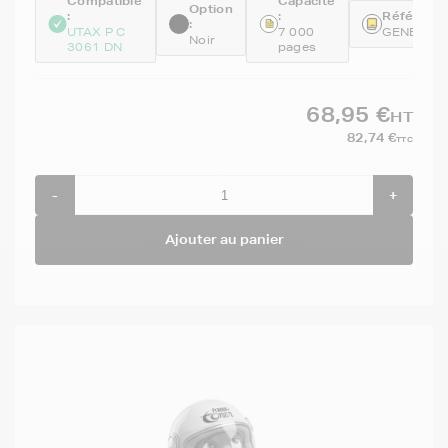
Compatible
Capacité
Option
:
:
Référence
:
UTAX P C
7 000
GENEPK5
Noir
3061 DN
pages
68,95 €
HT
82,74 €
TTC
-
+
Ajouter au panier