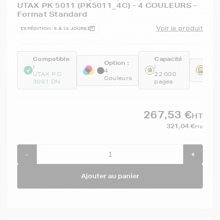
UTAX PK 5011 (PK5011_4C) - 4 COULEURS -
Format Standard
Voir le produit
EXPÉDITION : 6 À 14 JOURS
Compatible
Capacité
Option :
:
:
Réfé
4
UTAX P C
22 000
GEN
Couleurs
3061 DN
pages
267,53 €
HT
321,04 €
TTC
-
+
Ajouter au panier