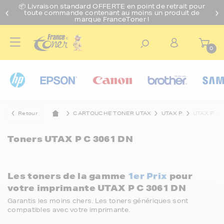
📦 Livraison standard O
FFERTE
en point de retrait pour
toute commande contenant au moins un produit de
marque FranceToner !
0
Retour
CARTOUCHE TONER UTAX
UTAX P
UTAX P C 
Toners
UTAX P C 3061 DN
Les toners de la gamme
1er Prix
pour
votre imprimante UTAX P C 3061 DN
Garantis les moins chers. Les toners génériques sont
compatibles avec votre imprimante.