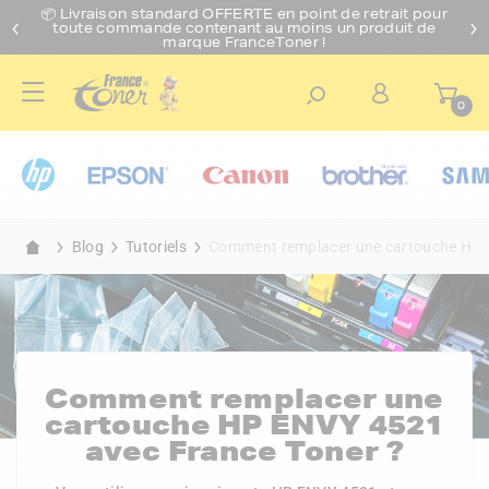
📦 Livraison standard O
FFERTE
en point de retrait pour
toute commande contenant au moins un produit de
marque FranceToner !
0
Blog
Tutoriels
Comment remplacer une cartouche HP 
Comment remplacer une
cartouche HP ENVY 4521
avec France Toner ?