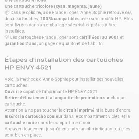
Une cartouche tricolore (cyan, magenta, jaune)
📦 Dans le colis reçu de France Toner, Anne-Sophie retrouve ces 
deux cartouches, 1
00 % compatibles 
avec son modèle HP. Elles 
sont livrées dans un emballage sécurisé et prêtes à être 
installées.
💡 Les cartouches France Toner sont c
ertifiées ISO 9001 
et 
g
aranties 2 ans,
 un gage de qualité et de fiabilité.
Étapes d’installation des cartouches
HP ENVY 4521
Voici la méthode d’Anne-Sophie pour installer ses nouvelles 
cartouches :
Ouvrir le capot
 de l’imprimante HP ENVY 4521.
Retirer délicatement la languette de protection
 sur chaque 
cartouche.
Attention à ne pas toucher le 
circuit imprimé
 ni la buse d’encre.
Insérer la cartouche couleur
 dans le compartiment violet, et la 
cartouche noire
 dans le compartiment noir.
Appuyer doucement jusqu’à entendre un 
clic
 indiquant qu’elles 
sont bien en place.