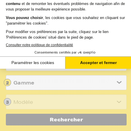
Changer cartouche HP
Imprimante HP ENVY 4500
Recherchez votre cartouche,
toner, ruban ou recharge par
modèle d’imprimante
Marque
1
2
Gamme
3
Modèle
Rechercher