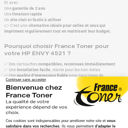
Et avec :
Une 
garantie de 2 ans
Une 
livraison rapide
Un 
site clair et facile à utiliser
👉 C’est une a
lternative idéale pour celles et ceux qui 
impriment régulièrement tout en maîtrisant leur budget.
Pourquoi choisir France Toner pour
votre HP ENVY 4521 ?
✅ Des cartouches 
compatibles, reconnues immédiatement
✅ Une 
installation facile
, même pour les non-initiés
✅ Une 
qualité d’impression fiable
 pour tous types de 
documents
✅ Un 
prix jusqu’à 2x moins élevé
 que les cartouches de marque
✅ Une 
garantie 2 ans
 et 
certification ISO 9001
Si vous utilisez une 
HP ENVY 4521
, n’attendez plus pour 
adopter les 
cartouches compatibles France Toner
 : une 
solution performante et abordable pour toutes vos impressions 
du quotidien.
Découvrez également nos tutoriels pour :