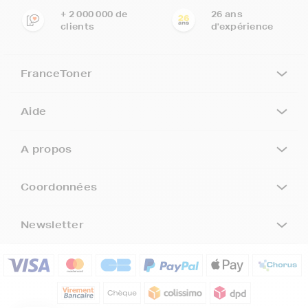
+ 2 000 000 de
26 ans
clients
d'expérience
FranceToner
Aide
A propos
Coordonnées
Newsletter
5€ offerts sur votre 1ère
commande !
5
€
Inscrivez-vous à notre newsletter, suivez notre actualité et