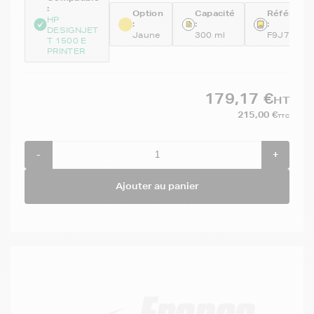
:
Option
Capacité
Référenc
HP
:
:
:
DESIGNJET
Jaune
300 ml
F9J78A
T 1500 E
PRINTER
179,17 €
HT
215,00 €
TTC
-
+
Ajouter au panier