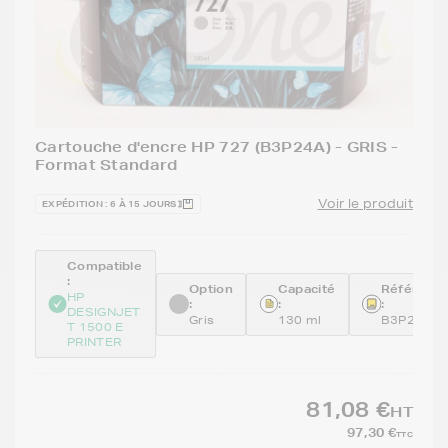
Cartouche d'encre HP 727 (B3P24A) - GRIS -
Format Standard
Voir le produit
EXPÉDITION : 6 À 15 JOURS
Compatible
:
Option
Capacité
Référenc
HP
:
:
:
DESIGNJET
Gris
130 ml
B3P24A
T 1500 E
PRINTER
81,08 €
HT
97,30 €
TTC