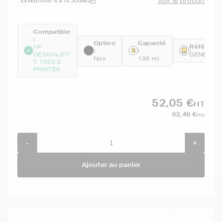
Voir le produit
EXPÉDITION : 6 À 14 JOURS
Compatible
:
Option
Capacité
Référence
HP
:
:
DESIGNJET
GENEB3P
Noir
130 ml
T 1500 E
PRINTER
52,05 €
HT
62,46 €
TTC
-
+
Ajouter au panier