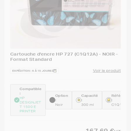
Cartouche d'encre HP 727 (C1Q12A) - NOIR -
Format Standard
Voir le produit
EXPÉDITION : 6 À 15 JOURS
Compatible
:
Option
Capacité
Référenc
HP
:
:
:
DESIGNJET
Noir
300 ml
C1Q12A
T 1500 E
PRINTER
167,69 €