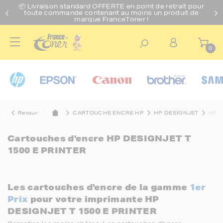
📦 Livraison standard O
FFERTE
en point de retrait pour
toute commande contenant au moins un produit de
marque FranceToner !
0
Retour
CARTOUCHE ENCRE HP
HP DESIGNJET
HP D
Cartouches d'encre
HP DESIGNJET T
1500 E PRINTER
Les cartouches d'encre de la gamme
1er
Prix
pour votre imprimante HP
DESIGNJET T 1500 E PRINTER