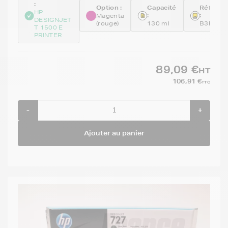
:
Option :
Capacité
Référen
HP
:
:
Magenta
DESIGNJET
(rouge)
130 ml
B3P20A
T 1500 E
PRINTER
89,09 €
HT
106,91 €
TTC
-
+
Ajouter au panier