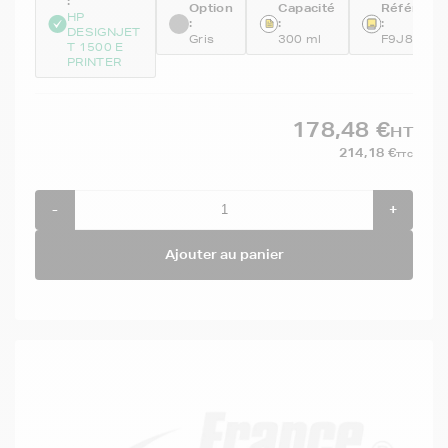
:
Option
Capacité
Référenc
HP
:
:
:
DESIGNJET
Gris
300 ml
F9J80A
T 1500 E
PRINTER
178,48 €
HT
214,18 €
TTC
-
+
Ajouter au panier