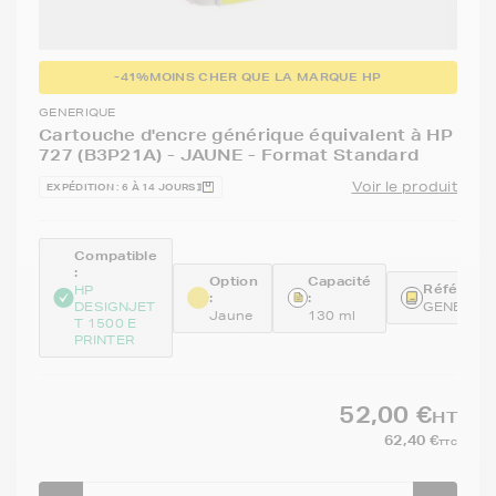
-41%
MOINS CHER QUE LA MARQUE HP
GENERIQUE
Cartouche d'encre générique équivalent à HP
727 (B3P21A) - JAUNE - Format Standard
Voir le produit
EXPÉDITION : 6 À 14 JOURS
Compatible
:
Option
Capacité
Référence
HP
:
:
DESIGNJET
GENEB3P
Jaune
130 ml
T 1500 E
PRINTER
52,00 €
HT
62,40 €
TTC