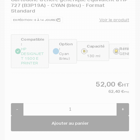
727 (B3P19A) - CYAN (bleu) - Format
Standard
Voir le produit
EXPÉDITION : 6 À 14 JOURS
Compatible
:
Option
Capacité
:
Référence
HP
:
DESIGNJET
Cyan
GENEB3P
130 ml
T 1500 E
(bleu)
PRINTER
52,00 €
HT
62,40 €
TTC
-
+
Ajouter au panier