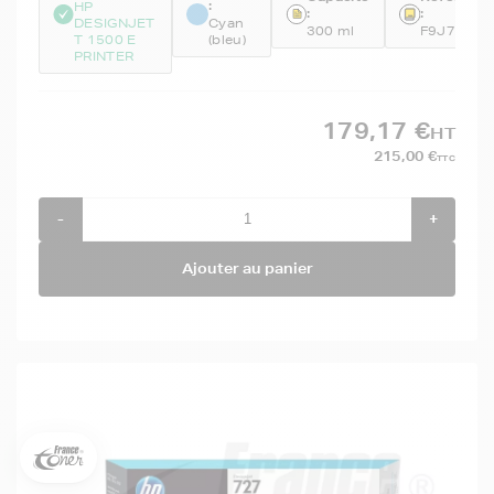
:
HP
:
:
DESIGNJET
Cyan
300 ml
F9J76A
T 1500 E
(bleu)
PRINTER
179,17 €
HT
215,00 €
TTC
-
+
Ajouter au panier
5€ offerts sur votre 1ère
commande !
5
€
Inscrivez-vous à notre newsletter, suivez notre actualité et
bénéficiez immédiatement
d’une remise de 5€
sur votre 1ère
commande * !