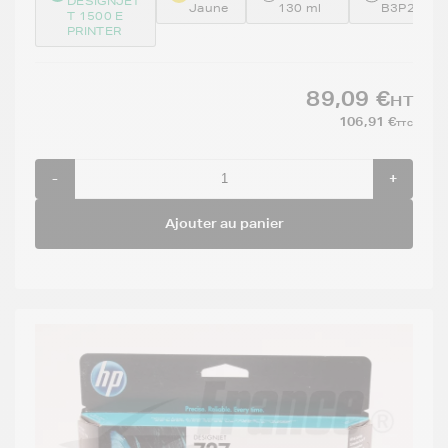
DESIGNJET
Jaune
130 ml
B3P21A
T 1500 E
PRINTER
89,09 €
HT
106,91 €
TTC
-
+
Ajouter au panier