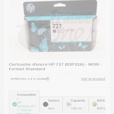
Cartouche d'encre HP 727 (B3P22A) - NOIR -
Format Standard
Voir le produit
EXPÉDITION : 6 À 15 JOURS
Compatible
:
Option
Capacité
Référenc
HP
:
:
:
DESIGNJET
Noir
130 ml
B3P22A
T 1500 E
PRINTER