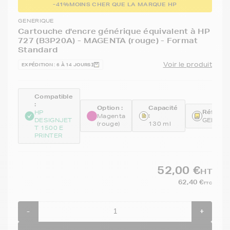
-41%
MOINS CHER QUE LA MARQUE HP
GENERIQUE
Cartouche d'encre générique équivalent à HP
727 (B3P20A) - MAGENTA (rouge) - Format
Standard
Voir le produit
EXPÉDITION : 6 À 14 JOURS
Compatible
:
Option :
Capacité
Référen
HP
:
Magenta
DESIGNJET
GENEB3
(rouge)
130 ml
T 1500 E
PRINTER
52,00 €
HT
62,40 €
TTC
-
+