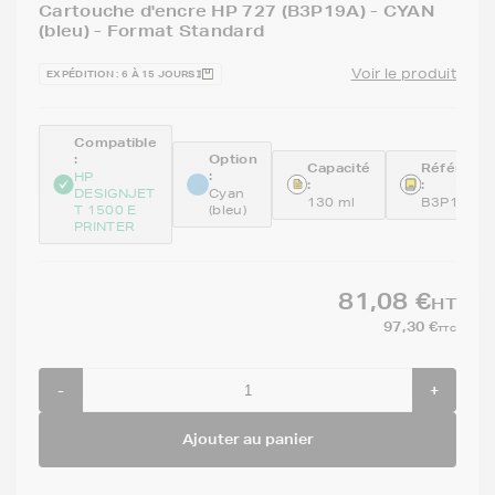
Cartouche d'encre HP 727 (B3P19A) - CYAN
(bleu) - Format Standard
Voir le produit
EXPÉDITION : 6 À 15 JOURS
Compatible
:
Option
Capacité
Référenc
:
HP
:
:
DESIGNJET
Cyan
130 ml
B3P19A
T 1500 E
(bleu)
PRINTER
81,08 €
HT
97,30 €
TTC
-
+
Ajouter au panier