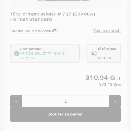
Tête d'impression HP 727 (B3P06A) - -
Format Standard
Voir le produit
EXPÉDITION : 6 À 15 JOURS
Compatible :
Référence
:
HP DESIGNJET T 1500 E
PRINTER
B3P06A
310,94 €
HT
373,13 €
TTC
-
+
Ajouter au panier