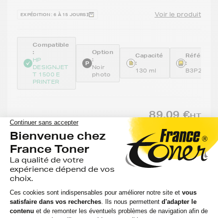
Voir le produit
EXPÉDITION : 6 À 15 JOURS
Compatible
:
Option
Capacité
Référenc
:
HP
:
:
DESIGNJET
Noir
130 ml
B3P23A
T 1500 E
photo
PRINTER
89,09 €
HT
106,91 €
TTC
-
+
Ajouter au panier