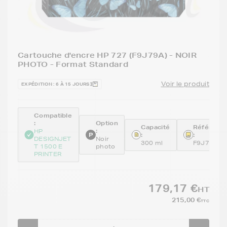
Cartouche d'encre HP 727 (F9J79A) - NOIR
PHOTO - Format Standard
Voir le produit
EXPÉDITION : 6 À 15 JOURS
Compatible
:
Option
Capacité
Référenc
:
HP
:
:
DESIGNJET
Noir
300 ml
F9J79A
T 1500 E
photo
PRINTER
179,17 €
HT
215,00 €
TTC