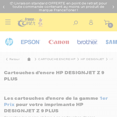
📦 Livraison standard O
FFERTE
en point de retrait pour
toute commande contenant au moins un produit de
marque FranceToner !
0
Retour
CARTOUCHE ENCRE HP
HP DESIGNJET
HP D
Cartouches d'encre
HP DESIGNJET Z 9
PLUS
Les cartouches d'encre de la gamme
1er
Prix
pour votre imprimante HP
DESIGNJET Z 9 PLUS