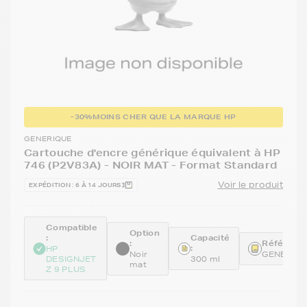
-30%
MOINS CHER QUE LA MARQUE HP
GENERIQUE
Cartouche d'encre générique équivalent à HP
746 (P2V83A) - NOIR MAT - Format Standard
Voir le produit
EXPÉDITION : 6 À 14 JOURS
Compatible
Option
:
Capacité
:
Référence
:
HP
Noir
GENEP2V
DESIGNJET
300 ml
mat
Z 9 PLUS