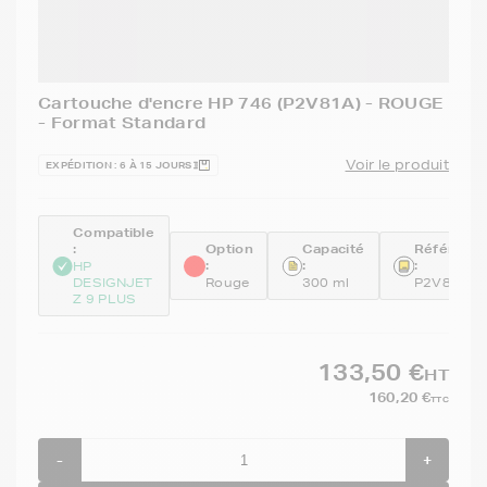
Cartouche d'encre HP 746 (P2V81A) - ROUGE
- Format Standard
Voir le produit
EXPÉDITION : 6 À 15 JOURS
Compatible
:
Option
Capacité
Référenc
:
:
:
HP
DESIGNJET
Rouge
300 ml
P2V81A
Z 9 PLUS
133,50 €
HT
160,20 €
TTC
-
+