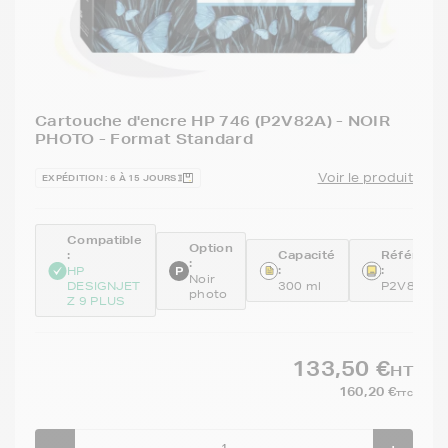
Cartouche d'encre HP 746 (P2V82A) - NOIR
PHOTO - Format Standard
Voir le produit
EXPÉDITION : 6 À 15 JOURS
Compatible
Option
:
Capacité
Référenc
:
:
:
HP
Noir
DESIGNJET
300 ml
P2V82A
photo
Z 9 PLUS
133,50 €
HT
160,20 €
TTC