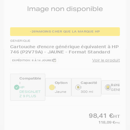
-26%
MOINS CHER QUE LA MARQUE HP
GENERIQUE
Cartouche d'encre générique équivalent à HP
746 (P2V79A) - JAUNE - Format Standard
Voir le produit
EXPÉDITION : 6 À 14 JOURS
Compatible
:
Option
Capacité
Référence
:
:
HP
GENEP2V
DESIGNJET
Jaune
300 ml
Z 9 PLUS
98,41 €
HT
118,09 €
TTC