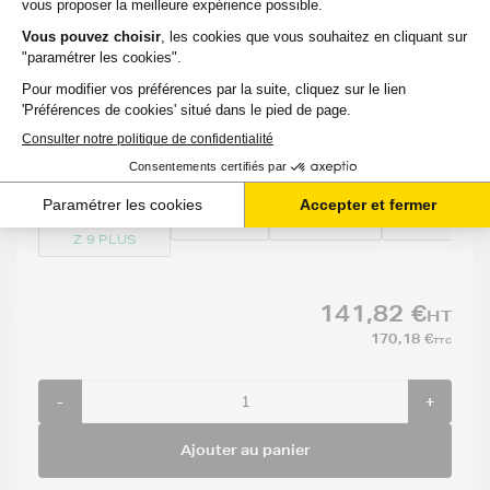
Cartouche d'encre HP 746 (P2V83A) - NOIR -
Format Standard
Voir le produit
EXPÉDITION : 6 À 15 JOURS
Compatible
:
Option
Capacité
Référenc
:
:
:
HP
DESIGNJET
Noir
300 ml
P2V83A
Z 9 PLUS
141,82 €
HT
170,18 €
TTC
-
+
Ajouter au panier