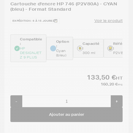
Cartouche d'encre HP 746 (P2V80A) - CYAN
(bleu) - Format Standard
Voir le produit
EXPÉDITION : 6 À 15 JOURS
Compatible
Option
:
Capacité
Référenc
:
:
:
HP
Cyan
DESIGNJET
300 ml
P2V80A
(bleu)
Z 9 PLUS
133,50 €
HT
160,20 €
TTC
-
+
Ajouter au panier