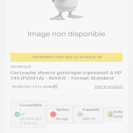
-26%
MOINS CHER QUE LA MARQUE HP
GENERIQUE
Cartouche d'encre générique équivalent à HP
746 (P2V81A) - ROUGE - Format Standard
Voir le produit
EXPÉDITION : 6 À 14 JOURS
Compatible
:
Option
Capacité
Référence
:
:
HP
GENEP2V
DESIGNJET
Rouge
300 ml
Z 9 PLUS