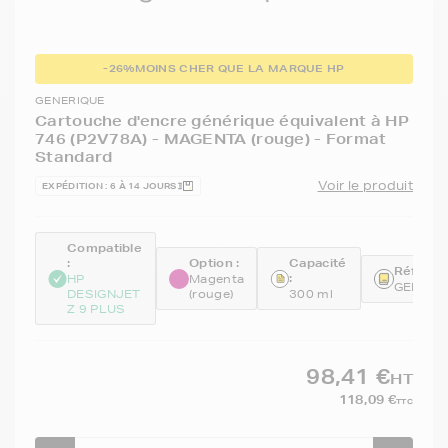
-26%
MOINS CHER QUE LA MARQUE HP
GENERIQUE
Cartouche d'encre générique équivalent à HP
746 (P2V78A) - MAGENTA (rouge) - Format
Standard
Voir le produit
EXPÉDITION : 6 À 14 JOURS
Compatible
:
Option :
Capacité
Référen
:
HP
Magenta
GENEP2
DESIGNJET
(rouge)
300 ml
Z 9 PLUS
98,41 €
HT
118,09 €
TTC