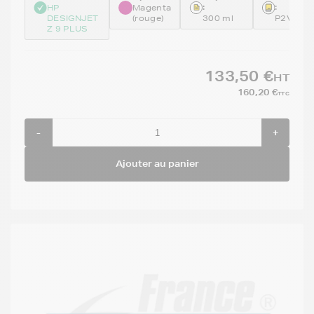
:
:
HP
Magenta
DESIGNJET
(rouge)
300 ml
P2V78A
Z 9 PLUS
133,50 €
HT
160,20 €
TTC
-
+
Ajouter au panier