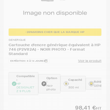
-26%
MOINS CHER QUE LA MARQUE HP
GENERIQUE
Cartouche d'encre générique équivalent à HP
746 (P2V82A) - NOIR PHOTO - Format
Standard
Voir le produit
EXPÉDITION : 6 À 14 JOURS
Compatible
Option
:
Capacité
:
Référence
:
HP
Noir
GENEP2V
DESIGNJET
300 ml
photo
Z 9 PLUS
98,41 €
HT