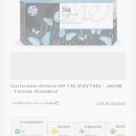
Cartouche d'encre HP 746 (P2V79A) - JAUNE
- Format Standard
Voir le produit
EXPÉDITION : 6 À 15 JOURS
Compatible
:
Option
Capacité
Référenc
:
:
:
HP
DESIGNJET
Jaune
300 ml
P2V79A