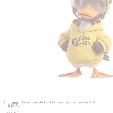
5€ offerts sur votre 1ère
commande !
5
€
Inscrivez-vous à notre newsletter, suivez notre actualité et
bénéficiez immédiatement
d’une remise de 5€
sur votre 1ère
Les top références de boites pour imprimantes HP
commande * !