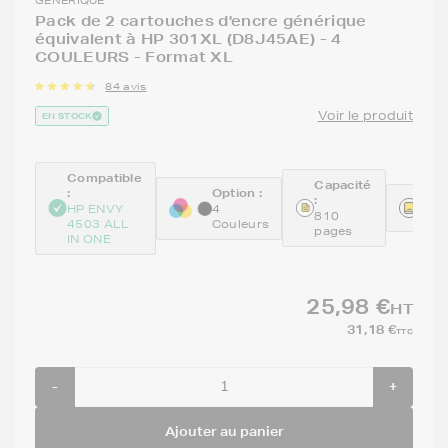
Pack de 2 cartouches d'encre générique
équivalent à HP 301XL (D8J45AE) - 4
COULEURS - Format XL
84 avis
Voir le produit
EN STOCK
Compatible
Capacité
:
Option :
:
Réfé
HP ENVY
4
810
REM
4503 ALL
Couleurs
pages
IN ONE
25,98 €
HT
31,18 €
TTC
-
+
Ajouter au panier