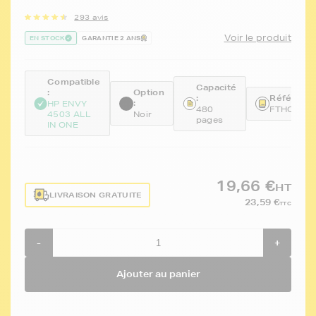
293 avis
Voir le produit
EN STOCK
GARANTIE 2 ANS
Compatible
Capacité
:
Option
:
Référence
:
HP ENVY
480
FTHCH56
4503 ALL
Noir
pages
IN ONE
19,66 €
HT
LIVRAISON GRATUITE
23,59 €
TTC
-
+
Ajouter au panier