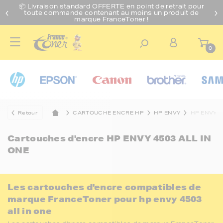
📦 Livraison standard O
FFERTE
en point de retrait pour
toute commande contenant au moins un produit de
marque FranceToner !
0
Retour
CARTOUCHE ENCRE HP
HP ENVY
HP ENVY 4
Cartouches d'encre
HP ENVY 4503 ALL IN
ONE
Les cartouches d'encre compatibles de
marque FranceToner pour hp envy 4503
all in one