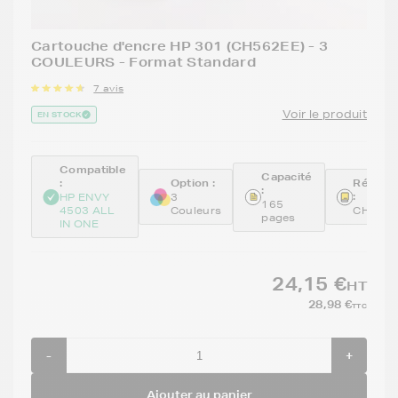
Cartouche d'encre HP 301 (CH562EE) - 3
COULEURS - Format Standard
7 avis
Voir le produit
EN STOCK
Compatible
Capacité
:
Option :
Référe
:
:
HP ENVY
3
165
4503 ALL
Couleurs
CH562
pages
IN ONE
24,15 €
HT
28,98 €
TTC
-
+
Ajouter au panier