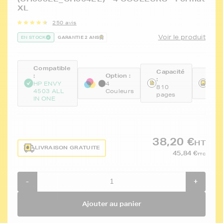
XL
250 avis
Voir le produit
EN STOCK
GARANTIE 2 ANS
Compatible
Capacité
:
Option :
Réfé
:
HP ENVY
4
FTH
810
4503 ALL
Couleurs
CH5
pages
IN ONE
38,20 €
HT
LIVRAISON GRATUITE
45,84 €
TTC
-
+
Ajouter au panier