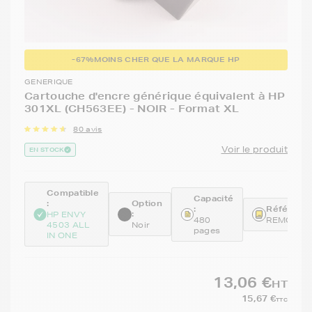
-67%
MOINS CHER QUE LA MARQUE HP
GENERIQUE
Cartouche d'encre générique équivalent à HP
301XL (CH563EE) - NOIR - Format XL
80 avis
Voir le produit
EN STOCK
Compatible
Capacité
:
Option
:
Référence
:
HP ENVY
480
REMCH56
4503 ALL
Noir
pages
IN ONE
13,06 €
HT
15,67 €
TTC