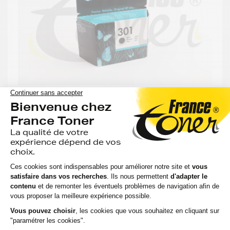
Cartouche d'encre HP 301 (CH561EE) - NOIR -
Format Standard
45 avis
Voir le produit
EN STOCK
Compatible
Capacité
:
Option
Référenc
:
:
:
HP ENVY
190
4503 ALL
Noir
CH561EE
pages
IN ONE