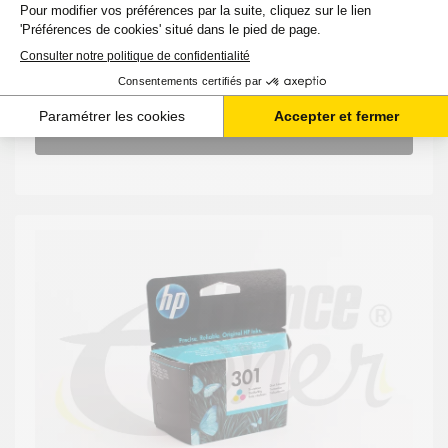
19,68 €
HT
23,62 €
TTC
-
+
Ajouter au panier