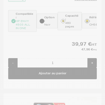
Compatible
Capacité
:
Option
Référenc
:
:
:
HP ENVY
480
4503 ALL
Noir
CH563EE
pages
IN ONE
39,97 €
HT
47,96 €
TTC
-
+
Ajouter au panier