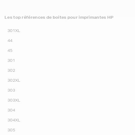
Les top références de boites pour imprimantes HP
301XL
44
45
301
302
302XL
303
303XL
304
304XL
305