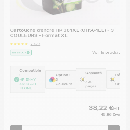
Cartouche d'encre HP 301XL (CH564EE) - 3
COULEURS - Format XL
7 avis
Voir le produit
EN STOCK
Compatible
Capacité
:
Option :
Référe
:
:
HP ENVY
3
330
4503 ALL
Couleurs
CH564
pages
IN ONE
38,22 €
HT
45,86 €
TTC