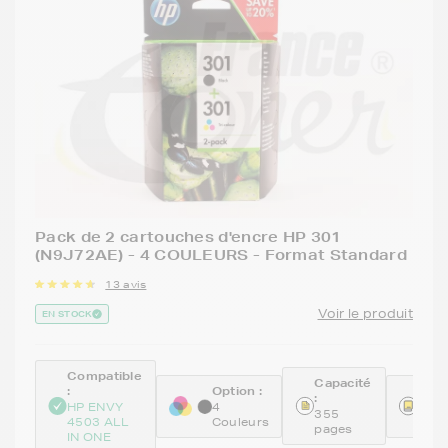
Pack de 2 cartouches d'encre HP 301
(N9J72AE) - 4 COULEURS - Format Standard
13 avis
Voir le produit
EN STOCK
Compatible
Capacité
:
Option :
Réfé
:
:
HP ENVY
4
355
4503 ALL
Couleurs
N9J
pages
IN ONE