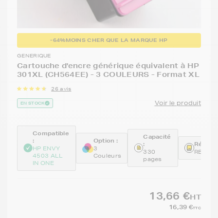
-64%
MOINS CHER QUE LA MARQUE HP
GENERIQUE
Cartouche d'encre générique équivalent à HP
301XL (CH564EE) - 3 COULEURS - Format XL
26 avis
Voir le produit
EN STOCK
Compatible
Capacité
:
Option :
:
Référen
HP ENVY
3
330
REMCH
4503 ALL
Couleurs
pages
IN ONE
13,66 €
HT
16,39 €
TTC