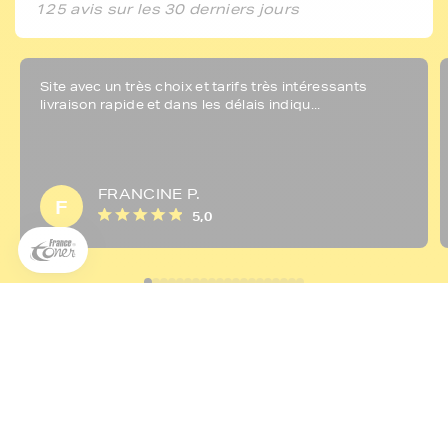
125 avis sur les 30 derniers jours
Site avec un très choix et tarifs très intéressants
livraison rapide et dans les délais indiqu...
5€ offerts sur votre 1ère
commande !
5
€
FRANCINE P.
F
Inscrivez-vous à notre newsletter, suivez notre actualité et
5,0
bénéficiez immédiatement
d’une remise de 5€
sur votre 1ère
commande * !
Votre adresse email
Etude Harris Interactive réalisée en ligne du 30/10 au
11/11/2020 auprès de 871 clients FranceToner
Inscription
* Offre valable dès 50€ d’achats TTC, uniquement sur les produits de la
marque FranceToner (référence commençant par FT)