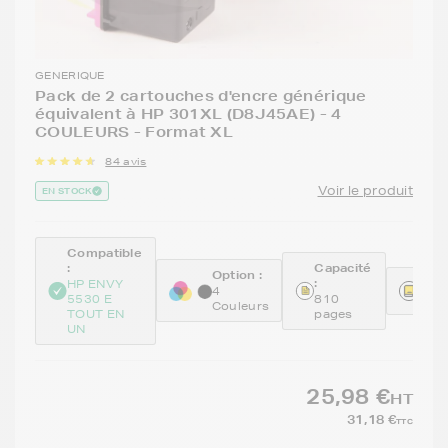
GENERIQUE
Pack de 2 cartouches d'encre générique
équivalent à HP 301XL (D8J45AE) - 4
COULEURS - Format XL
84 avis
Voir le produit
EN STOCK
Compatible
:
Capacité
Option :
:
Réfé
HP ENVY
4
5530 E
810
REM
Couleurs
TOUT EN
pages
UN
25,98 €
HT
31,18 €
TTC