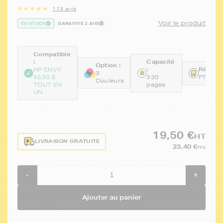
113 avis
Voir le produit
EN STOCK
GARANTIE 2 ANS
Compatible
:
Capacité
Option :
:
Référen
HP ENVY
3
5530 E
330
FTHCH
Couleurs
TOUT EN
pages
UN
19,50 €
HT
LIVRAISON GRATUITE
23,40 €
TTC
-
+
Ajouter au panier