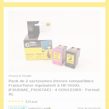
FRANCE TONER
Pack de 2 cartouches d'encre compatibles
FranceToner équivalent à HP 302XL
(F6U68AE_F6U67AE) - 4 COULEURS - Format
XL
574 avis
Voir le produit
EN STOCK
GARANTIE 2 ANS