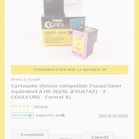
-51%
MOINS CHER QUE LA MARQUE HP
FRANCE TONER
Cartouche d'encre compatible FranceToner
équivalent à HP 302XL (F6U67AE) - 3
COULEURS - Format XL
130 avis
Voir le produit
EN STOCK
GARANTIE 2 ANS
Compatible
Capacité