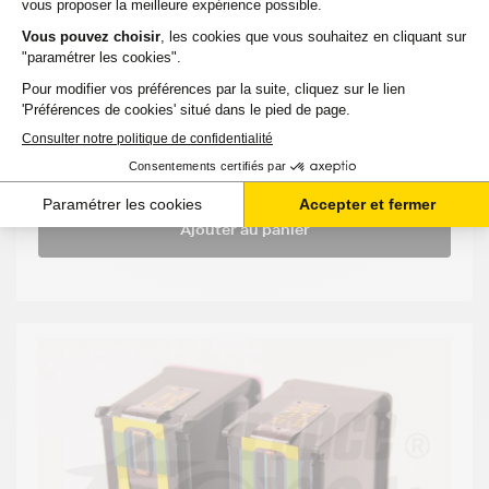
OFFICEJET
Couleurs
pages
4650 AIO
12,05 €
HT
14,46 €
TTC
-
+
Ajouter au panier