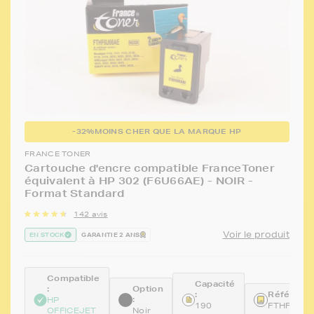
-32%
MOINS CHER QUE LA MARQUE HP
FRANCE TONER
Cartouche d'encre compatible FranceToner
équivalent à HP 302 (F6U66AE) - NOIR -
Format Standard
142 avis
Voir le produit
EN STOCK
GARANTIE 2 ANS
Compatible
Capacité
:
Option
:
Référence
:
HP
190
FTHF6U6
OFFICEJET
Noir