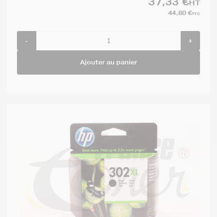
37,33 €
HT
44,80 €
TTC
-
+
Ajouter au panier