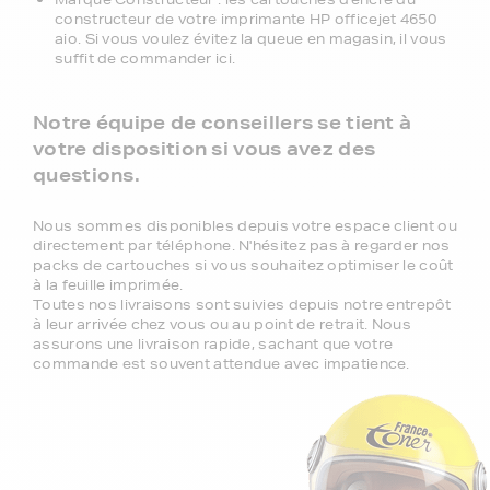
Pour votre imprimante HP officejet 4650
aio, vous aurez le choix entre 3 niveaux
de gammes :
Marque FranceToner : la gamme référence, 100%
compatible, livraison offerte en point de retrait et
garantie deux ans. C'est le meilleur choix pour obtenir
une haute qualité à bas prix.
Gamme 1er Prix : produits compatibles avec votre
imprimante HP officejet 4650 aio à prix discount.
Marque Constructeur : les cartouches d'encre du
constructeur de votre imprimante HP officejet 4650
aio. Si vous voulez évitez la queue en magasin, il vous
suffit de commander ici.
Notre équipe de conseillers se tient à
votre disposition si vous avez des
questions.
Nous sommes disponibles depuis votre espace client ou