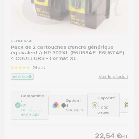
GENERIQUE
Pack de 2 cartouches d'encre générique
équivalent à HP 302XL (F6U68AE_F6U67AE) -
4 COULEURS - Format XL
56 avis
Voir le produit
EN STOCK
Compatible
Capacité
:
Option :
:
Réfé
HP
4
1 000
REM
OFFICEJET
Couleurs
pages
4650 AIO
22,54 €
HT