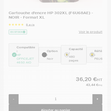
Cartouche d'encre HP 302XL (F6U68AE) -
NOIR - Format XL
8 avis
Voir le produit
EN STOCK
Compatible
Capacité
:
Option
Référenc
:
:
:
HP
480
OFFICEJET
Noir
F6U68AE
pages
4650 AIO
36,20 €
HT
43,44 €
TTC
-
+
Ajouter au panier