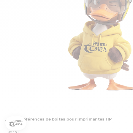
directement par téléphone. N'hésitez pas à regarder nos
packs de cartouches si vous souhaitez optimiser le coût
à la feuille imprimée.
Toutes nos livraisons sont suivies depuis notre entrepôt
à leur arrivée chez vous ou au point de retrait. Nous
assurons une livraison rapide, sachant que votre
commande est souvent attendue avec impatience.
5€ offerts sur votre 1ère
commande !
5
€
Inscrivez-vous à notre newsletter, suivez notre actualité et
bénéficiez immédiatement
d’une remise de 5€
sur votre 1ère
commande * !