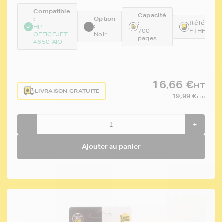
Compatible
Capacité
:
Option
:
Référence
:
HP
700
FTHF6U6
OFFICEJET
Noir
pages
4650 AIO
16,66 €
HT
LIVRAISON GRATUITE
19,99 €
TTC
-
+
Ajouter au panier