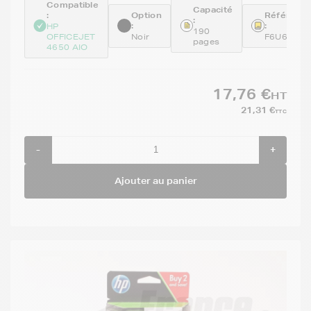
Compatible
Capacité
:
Option
Référenc
:
:
:
HP
190
OFFICEJET
Noir
F6U66AE
pages
4650 AIO
17,76 €
HT
21,31 €
TTC
-
+
Ajouter au panier