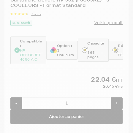
Cartouche d'encre HP 302 (F6U65AE) - 3
COULEURS - Format Standard
7 avis
Voir le produit
EN STOCK
Compatible
Capacité
:
Option :
Référe
:
:
HP
3
165
OFFICEJET
Couleurs
F6U65A
pages
4650 AIO