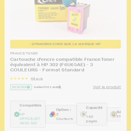
-27%
MOINS CHER QUE LA MARQUE HP
FRANCE TONER
Cartouche d'encre compatible FranceToner
équivalent à HP 302 (F6U65AE) - 3
COULEURS - Format Standard
48 avis
Voir le produit
EN STOCK
GARANTIE 2 ANS
Compatible
Capacité
:
Option :
:
Référen
HP
3
165
FTHF6
OFFICEJET
Couleurs
pages
4650 AIO