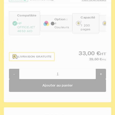
Compatible
Capacité
:
Option :
Réfé
:
HP
4
FTH
1 200
OFFICEJET
Couleurs
67P
pages
4650 AIO
33,00 €
HT
LIVRAISON GRATUITE
39,60 €
TTC
-
+
Ajouter au panier