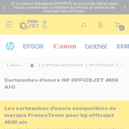
📦 Livraison standard O
FFERTE
en point de retrait pour
toute commande contenant au moins un produit de
marque FranceToner !
0
Retour
CARTOUCHE ENCRE HP
HP OFFICEJET
HP O
Cartouches d'encre
HP OFFICEJET 4650
AIO
Les cartouches d'encre compatibles de
marque FranceToner pour hp officejet
4650 aio