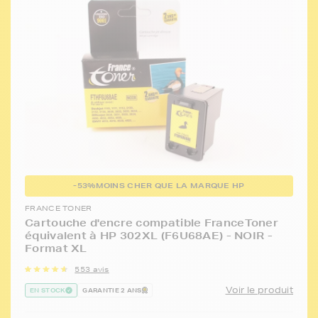
-53%
MOINS CHER QUE LA MARQUE HP
FRANCE TONER
Cartouche d'encre compatible FranceToner
équivalent à HP 302XL (F6U68AE) - NOIR -
Format XL
553 avis
Voir le produit
EN STOCK
GARANTIE 2 ANS