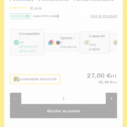
51 avis
Voir le produit
EN STOCK
GARANTIE 2 ANS
Compatible
Capacité
:
Option :
Réfé
:
HP
4
FTH
355
OFFICEJET
Couleurs
F6U
pages
4650 AIO
27,00 €
HT
LIVRAISON GRATUITE
32,40 €
TTC
-
+
Ajouter au panier