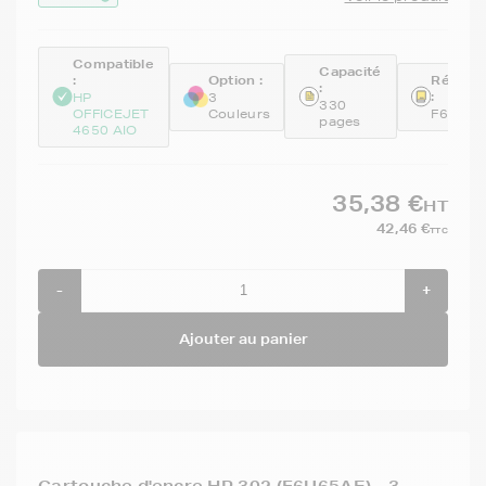
Compatible
Capacité
:
Option :
Référe
:
:
HP
3
330
OFFICEJET
Couleurs
F6U67A
pages
4650 AIO
35,38 €
HT
42,46 €
TTC
-
+
Ajouter au panier