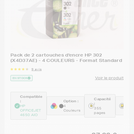
Pack de 2 cartouches d'encre HP 302
(X4D37AE) - 4 COULEURS - Format Standard
9 avis
Voir le produit
EN STOCK
Compatible
Capacité
:
Option :
Réfé
:
:
HP
4
355
OFFICEJET
Couleurs
X4D
pages
4650 AIO