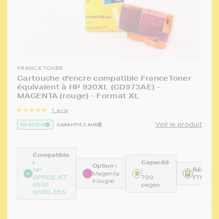
FRANCE TONER
Cartouche d'encre compatible FranceToner
équivalent à HP 920XL (CD973AE) -
MAGENTA (rouge) - Format XL
1 avis
Voir le produit
EN STOCK
GARANTIE 2 ANS
Compatible
:
Capacité
Option :
:
Référen
HP
Magenta
OFFICEJET
700
FTHCD9
(rouge)
6500
pages
WIRELESS