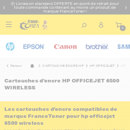
📦 Livraison standard O
FFERTE
en point de retrait pour
toute commande contenant au moins un produit de
marque FranceToner !
0
Retour
CARTOUCHE ENCRE HP
HP OFFICEJET
HP O
Cartouches d'encre
HP OFFICEJET 6500
WIRELESS
Les cartouches d'encre compatibles de
marque FranceToner pour hp officejet
6500 wireless