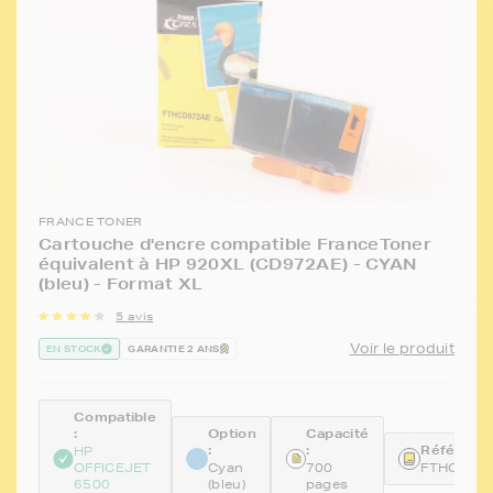
FRANCE TONER
Cartouche d'encre compatible FranceToner
équivalent à HP 920XL (CD972AE) - CYAN
(bleu) - Format XL
5 avis
Voir le produit
EN STOCK
GARANTIE 2 ANS
Compatible
:
Option
Capacité
:
:
Référence
HP
OFFICEJET
Cyan
700
FTHCD97
6500
(bleu)
pages