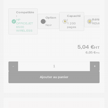
Compatible
:
Capacité
Option
:
Référence
HP
:
OFFICEJET
1 200
REMCD97
Noir
6500
pages
WIRELESS
5,04 €
HT
6,05 €
TTC
-
+
Ajouter au panier