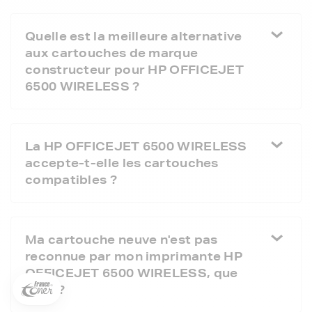
Quelle est la meilleure alternative
aux cartouches de marque
constructeur pour HP OFFICEJET
6500 WIRELESS ?
La HP OFFICEJET 6500 WIRELESS
accepte-t-elle les cartouches
compatibles ?
5€ offerts sur votre 1ère
commande !
Ma cartouche neuve n'est pas
5
€
reconnue par mon imprimante HP
Inscrivez-vous à notre newsletter, suivez notre actualité et
OFFICEJET 6500 WIRELESS, que
bénéficiez immédiatement
d’une remise de 5€
sur votre 1ère
faire ?
commande * !