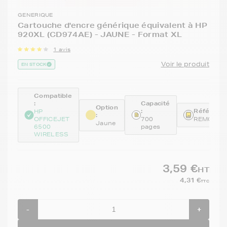
GENERIQUE
Cartouche d'encre générique équivalent à HP
920XL (CD974AE) - JAUNE - Format XL
1 avis
Voir le produit
EN STOCK
Compatible
:
Capacité
Option
:
Référence
HP
:
OFFICEJET
700
REMCD97
Jaune
6500
pages
WIRELESS
3,59 €
HT
4,31 €
TTC
-
+