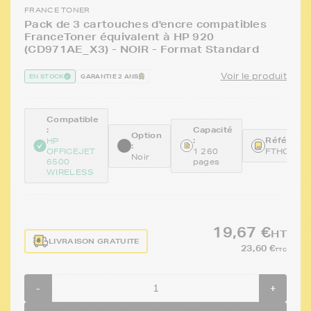
FRANCE TONER
Pack de 3 cartouches d'encre compatibles
FranceToner équivalent à HP 920
(CD971AE_X3) - NOIR - Format Standard
Voir le produit
EN STOCK
GARANTIE 2 ANS
Compatible
:
Capacité
Option
:
Référence
HP
:
OFFICEJET
1 260
FTHCD97
Noir
6500
pages
WIRELESS
19,67 €
HT
LIVRAISON GRATUITE
23,60 €
TTC
-
+