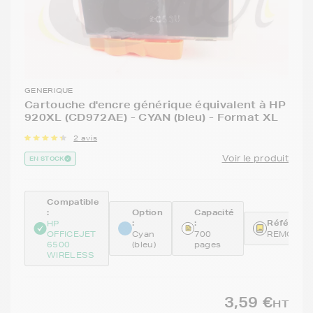
GENERIQUE
Cartouche d'encre générique équivalent à HP
920XL (CD972AE) - CYAN (bleu) - Format XL
2 avis
Voir le produit
EN STOCK
Compatible
:
Option
Capacité
:
:
Référence
HP
OFFICEJET
Cyan
700
REMCD97
6500
(bleu)
pages
WIRELESS
3,59 €
HT