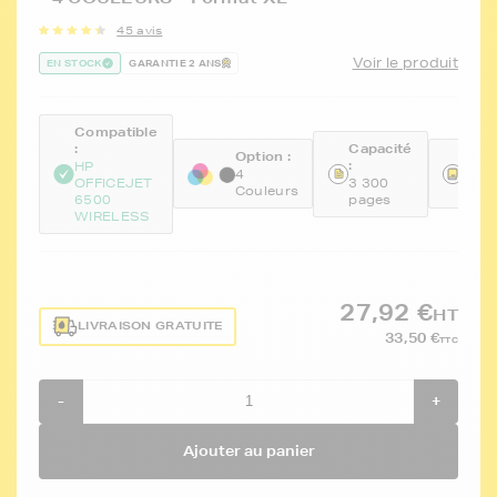
45 avis
Voir le produit
EN STOCK
GARANTIE 2 ANS
Compatible
:
Capacité
Option :
Réfé
:
HP
4
FTH
OFFICEJET
3 300
Couleurs
BKC
6500
pages
WIRELESS
27,92 €
HT
LIVRAISON GRATUITE
33,50 €
TTC
-
+
Ajouter au panier