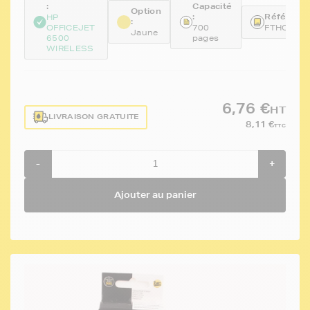
:
Capacité
Option
:
Référence
HP
:
OFFICEJET
700
FTHCD97
Jaune
6500
pages
WIRELESS
6,76 €
HT
LIVRAISON GRATUITE
8,11 €
TTC
-
+
Ajouter au panier