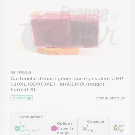
GENERIQUE
Cartouche d'encre générique équivalent à HP
920XL (CD973AE) - MAGENTA (rouge) -
Format XL
Voir le produit
EN STOCK
Compatible
:
Capacité
Option :
:
Référen
HP
Magenta
OFFICEJET
700
REMCD9
(rouge)