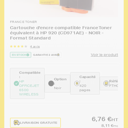
FRANCE TONER
Cartouche d'encre compatible FranceToner
équivalent à HP 920 (CD971AE) - NOIR -
Format Standard
4 avis
Voir le produit
EN STOCK
GARANTIE 2 ANS
Compatible
:
Capacité
Option
:
Référence
HP
:
OFFICEJET
420
FTHCD97
Noir
6500
pages
WIRELESS
6,76 €
HT
LIVRAISON GRATUITE
8,11 €
TTC