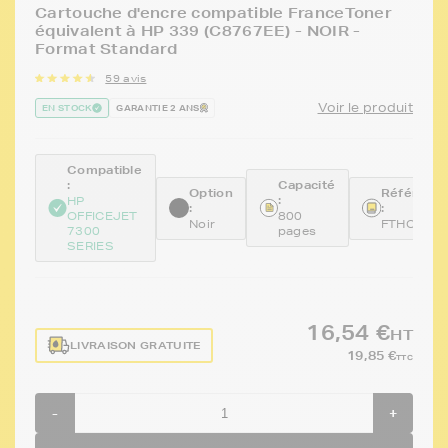
Cartouche d'encre compatible FranceToner
équivalent à HP 339 (C8767EE) - NOIR -
Format Standard
59 avis
Voir le produit
EN STOCK
GARANTIE 2 ANS
Compatible
:
Capacité
Option
Référenc
:
HP
:
:
OFFICEJET
800
Noir
FTHC876
7300
pages
SERIES
16,54 €
HT
LIVRAISON GRATUITE
19,85 €
TTC
-
+