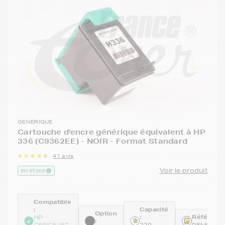
GENERIQUE
Cartouche d'encre générique équivalent à HP
336 (C9362EE) - NOIR - Format Standard
41 avis
Voir le produit
EN STOCK
Compatible
:
Capacité
Option
:
Référence
HP
:
OFFICEJET
220
REMC936