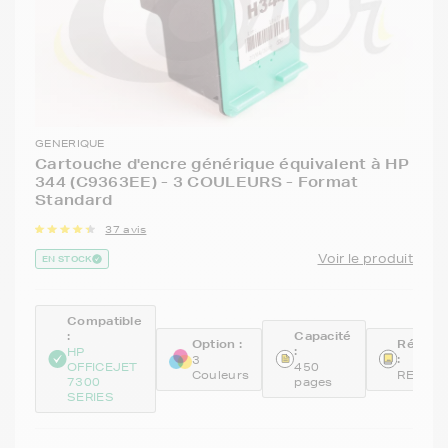
GENERIQUE
Cartouche d'encre générique équivalent à HP
344 (C9363EE) - 3 COULEURS - Format
Standard
37 avis
Voir le produit
EN STOCK
Compatible
:
Capacité
Option :
Référe
:
HP
:
3
OFFICEJET
450
Couleurs
REM93
7300
pages
SERIES