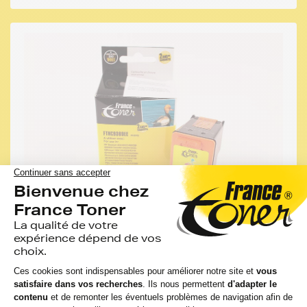
FRANCE TONER
Cartouche d'encre compatible FranceToner
équivalent à HP 348 (C9369EE) - - Format
Standard
17 avis
Voir le produit
EN STOCK
GARANTIE 2 ANS