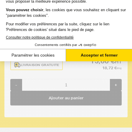
Compatible
:
Capacité
:
Référence :
HP
OFFICEJET
130
FTHC9369EE
7300
pages
SERIES
15,60 €
HT
LIVRAISON GRATUITE
18,72 €
TTC
-
+
Ajouter au panier