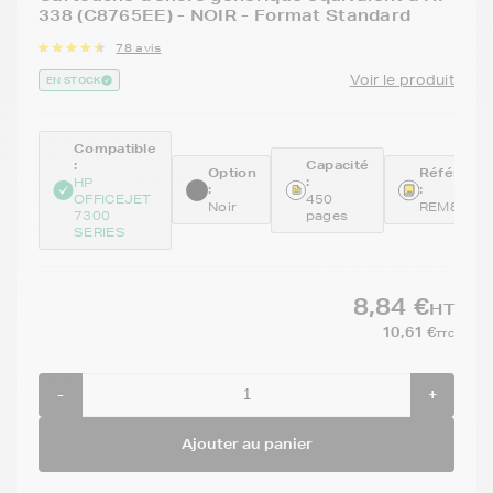
338 (C8765EE) - NOIR - Format Standard
78 avis
Voir le produit
EN STOCK
Compatible
:
Capacité
Option
Référenc
:
HP
:
:
OFFICEJET
450
Noir
REM8765
7300
pages
SERIES
8,84 €
HT
10,61 €
TTC
-
+
Ajouter au panier