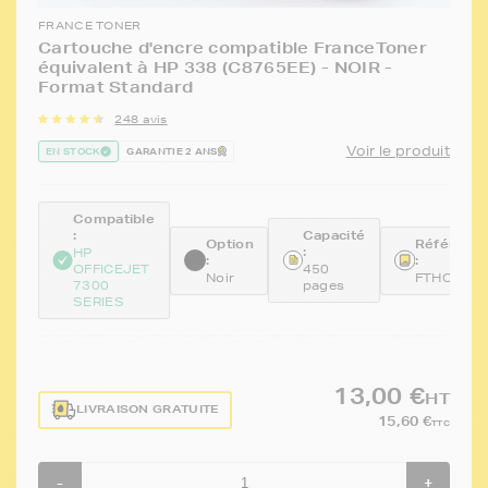
FRANCE TONER
Cartouche d'encre compatible FranceToner
équivalent à HP 338 (C8765EE) - NOIR -
Format Standard
248 avis
Voir le produit
EN STOCK
GARANTIE 2 ANS
Compatible
:
Capacité
Option
Référenc
:
HP
:
:
OFFICEJET
450
Noir
FTHC876
7300
pages
SERIES
13,00 €
HT
LIVRAISON GRATUITE
15,60 €
TTC
-
+