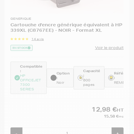
GENERIQUE
Cartouche d'encre générique équivalent à HP
339XL (C8767EE) - NOIR - Format XL
14 avis
Voir le produit
EN STOCK
Compatible
:
Capacité
Option
Référenc
:
HP
:
:
OFFICEJET
800
Noir
REM8767
7300
pages
SERIES
12,98 €
HT
15,58 €
TTC
-
+