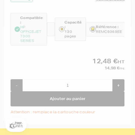
Compatible
:
Capacité
:
Référence :
HP
OFFICEJET
130
REMC9369EE
7300
pages
SERIES
12,48 €
HT
14,98 €
TTC
-
+
5€ offerts sur votre 1ère
commande !
Ajouter au panier
5
€
Attention : remplace la cartouche couleur
Inscrivez-vous à notre newsletter, suivez notre actualité et
bénéficiez immédiatement
d’une remise de 5€
sur votre 1ère
commande * !