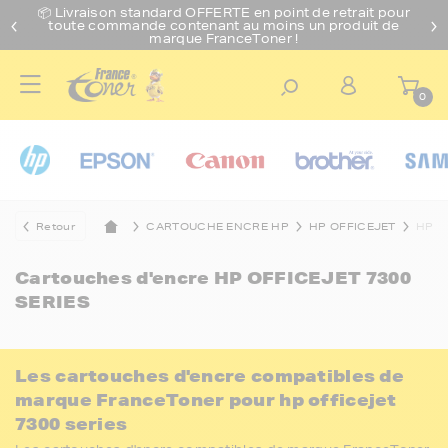
📦 Livraison standard O
FFERTE
en point de retrait pour
toute commande contenant au moins un produit de
marque FranceToner !
0
Retour
CARTOUCHE ENCRE HP
HP OFFICEJET
HP O
Cartouches d'encre
HP OFFICEJET 7300
SERIES
Les cartouches d'encre compatibles de
marque FranceToner pour hp officejet
7300 series