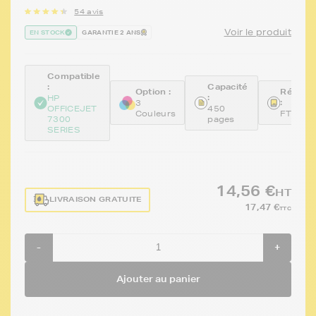
54 avis
Voir le produit
EN STOCK
GARANTIE 2 ANS
Compatible
:
Capacité
Option :
Référe
:
HP
:
3
OFFICEJET
450
Couleurs
FTHC93
7300
pages
SERIES
14,56 €
HT
LIVRAISON GRATUITE
17,47 €
TTC
-
+
Ajouter au panier