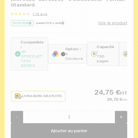
Standard
116 avis
Voir le produit
EN STOCK
GARANTIE 2 ANS
Compatible
:
Capacité
Réfé
Option :
:
:
HP
4
OFFICEJET
780
FTH
Couleurs
7300
pages
876
SERIES
24,75 €
HT
LIVRAISON GRATUITE
29,70 €
TTC
-
+
Ajouter au panier