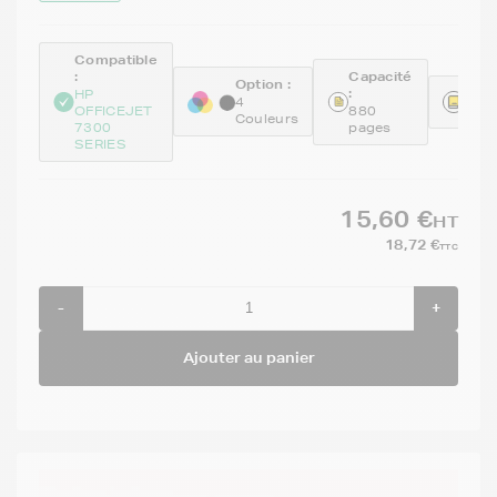
Compatible
:
Capacité
Option :
:
Réfé
HP
4
OFFICEJET
880
REM
Couleurs
7300
pages
SERIES
15,60 €
HT
18,72 €
TTC
-
+
Ajouter au panier