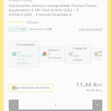
FRANCE TONER
Cartouche d'encre compatible FranceToner
équivalent à HP 342 (C9361EE) - 3
COULEURS - Format Standard
170 avis
Voir le produit
EN STOCK
GARANTIE 2 ANS
Compatible
:
Capacité
Option :
:
Référen
HP
3
OFFICEJET
220
FTHC9
Couleurs
7300
pages
SERIES
11,34 €
HT
LIVRAISON GRATUITE
13,61 €
TTC
-
+