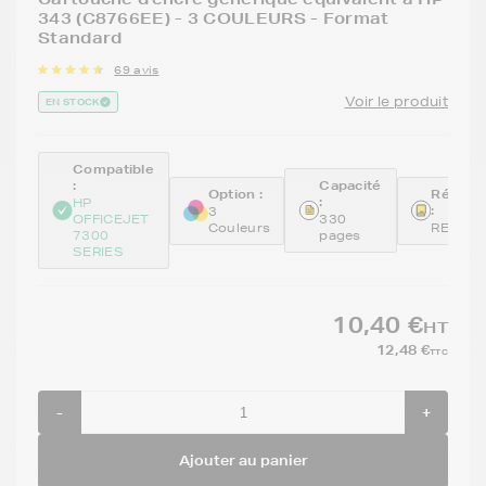
343 (C8766EE) - 3 COULEURS - Format
Standard
69 avis
Voir le produit
EN STOCK
Compatible
:
Capacité
Option :
Référe
:
HP
:
3
OFFICEJET
330
Couleurs
REM87
7300
pages
SERIES
10,40 €
HT
12,48 €
TTC
-
+
Ajouter au panier