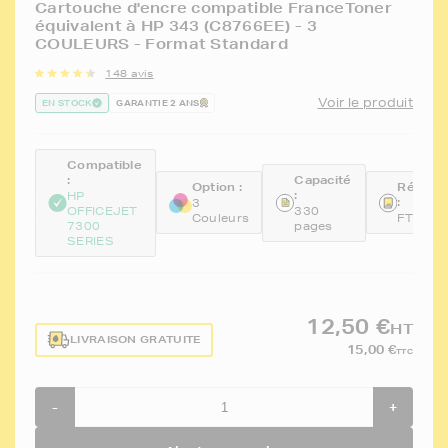
Cartouche d'encre compatible FranceToner
équivalent à HP 343 (C8766EE) - 3
COULEURS - Format Standard
148 avis
Voir le produit
EN STOCK
GARANTIE 2 ANS
Compatible
:
Capacité
Option :
Référe
:
HP
:
3
OFFICEJET
330
Couleurs
FTHC87
7300
pages
SERIES
12,50 €
HT
LIVRAISON GRATUITE
15,00 €
TTC
-
+