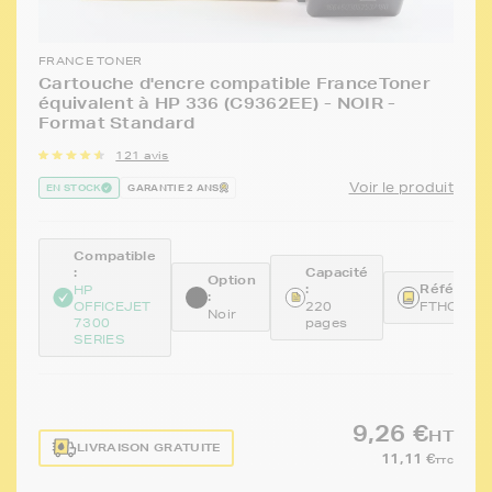
FRANCE TONER
Cartouche d'encre compatible FranceToner
équivalent à HP 336 (C9362EE) - NOIR -
Format Standard
121 avis
Voir le produit
EN STOCK
GARANTIE 2 ANS
Compatible
:
Capacité
Option
:
Référence
HP
:
OFFICEJET
220
FTHC936
Noir
7300
pages
SERIES
9,26 €
HT
LIVRAISON GRATUITE
11,11 €
TTC