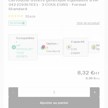
Cartouche d'encre générique équivalent à HP
342 (C9361EE) - 3 COULEURS - Format
Standard
59 avis
Voir le produit
EN STOCK
Compatible
:
Capacité
Option :
:
Référen
HP
3
OFFICEJET
220
REMC9
Couleurs
7300
pages
SERIES
8,32 €
HT
9,98 €
TTC
-
+
Ajouter au panier