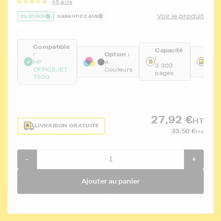
45 avis
Voir le produit
EN STOCK
GARANTIE 2 ANS
Compatible
Capacité
:
Option :
Réfé
:
HP
4
FTH
3 300
OFFICEJET
Couleurs
BKC
pages
7500
27,92 €
HT
LIVRAISON GRATUITE
33,50 €
TTC
-
+
Ajouter au panier