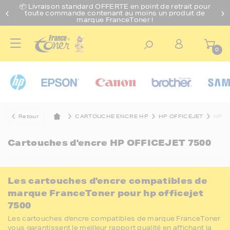
📦 Livraison standard O
FFERTE
en point de retrait pour
toute commande contenant au moins un produit de
marque FranceToner !
0
Retour
CARTOUCHE ENCRE HP
HP OFFICEJET
HP O
Cartouches d'encre
HP OFFICEJET 7500
Les cartouches d'encre compatibles de
marque FranceToner pour hp officejet
7500
Les cartouches d'encre compatibles de marque FranceToner
vous garantissent le meilleur rapport qualité en affichant la