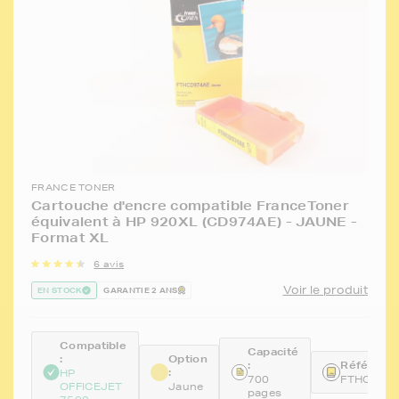
FRANCE TONER
Cartouche d'encre compatible FranceToner
équivalent à HP 920XL (CD974AE) - JAUNE -
Format XL
6 avis
Voir le produit
EN STOCK
GARANTIE 2 ANS
Compatible
Capacité
:
Option
:
Référence
:
HP
700
FTHCD97
OFFICEJET
Jaune
pages