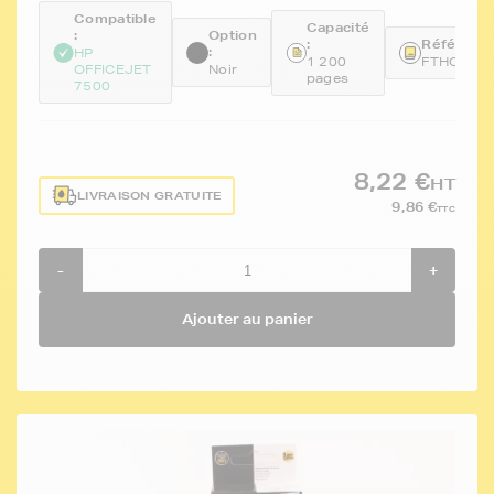
Compatible
Capacité
:
Option
:
Référence
:
HP
1 200
FTHCD97
OFFICEJET
Noir
pages
7500
8,22 €
HT
LIVRAISON GRATUITE
9,86 €
TTC
-
+
Ajouter au panier