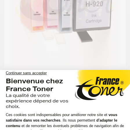
GENERIQUE
Pack de 4 cartouches d'encre générique
équivalent à HP 920 (C2N92AE) - 4
COULEURS - Format XL
6 avis
Voir le produit
EN STOCK