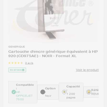
GENERIQUE
Cartouche d'encre générique équivalent à HP
920 (CD975AE) - NOIR - Format XL
3 avis
Voir le produit
EN STOCK
Compatible
Capacité
:
Option
:
Référence
:
HP
1 200
REMCD97
OFFICEJET
Noir
pages
7500