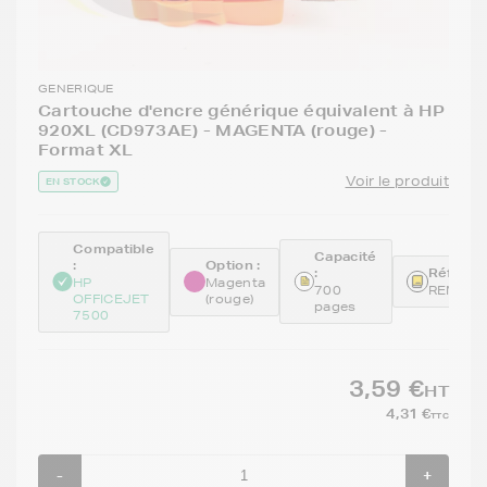
GENERIQUE
Cartouche d'encre générique équivalent à HP
920XL (CD973AE) - MAGENTA (rouge) -
Format XL
Voir le produit
EN STOCK
Compatible
Capacité
:
Option :
:
Référen
HP
Magenta
700
REMCD9
OFFICEJET
(rouge)
pages
7500
3,59 €
HT
4,31 €
TTC
-
+