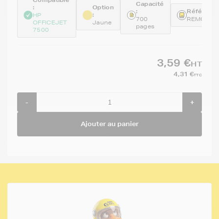
Compatible
Capacité
:
Option
:
Référence
:
HP
700
REMCD97
OFFICEJET
Jaune
pages
7500
3,59 €
HT
4,31 €
TTC
-
+
Ajouter au panier