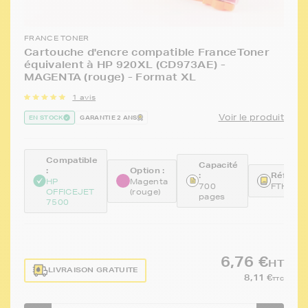
FRANCE TONER
Cartouche d'encre compatible FranceToner
équivalent à HP 920XL (CD973AE) -
MAGENTA (rouge) - Format XL
1 avis
Voir le produit
EN STOCK
GARANTIE 2 ANS
Compatible
Capacité
:
Option :
:
Référen
HP
Magenta
700
FTHCD9
OFFICEJET
(rouge)
pages
7500
6,76 €
HT
LIVRAISON GRATUITE
8,11 €
TTC