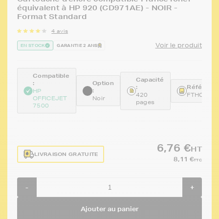
équivalent à HP 920 (CD971AE) - NOIR -
Format Standard
4 avis
Voir le produit
EN STOCK
GARANTIE 2 ANS
Compatible
Capacité
:
Option
:
Référence
:
HP
420
FTHCD97
OFFICEJET
Noir
pages
7500
6,76 €
HT
LIVRAISON GRATUITE
8,11 €
TTC
-
+
Ajouter au panier