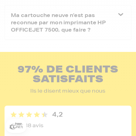
Ma cartouche neuve n'est pas
reconnue par mon imprimante HP
OFFICEJET 7500, que faire ?
97% DE CLIENTS
SATISFAITS
5€ offerts sur votre 1ère
Ils le disent mieux que nous
commande !
5
€
4,2
Inscrivez-vous à notre newsletter, suivez notre actualité et
bénéficiez immédiatement
d’une remise de 5€
sur votre 1ère
165138 avis
commande * !