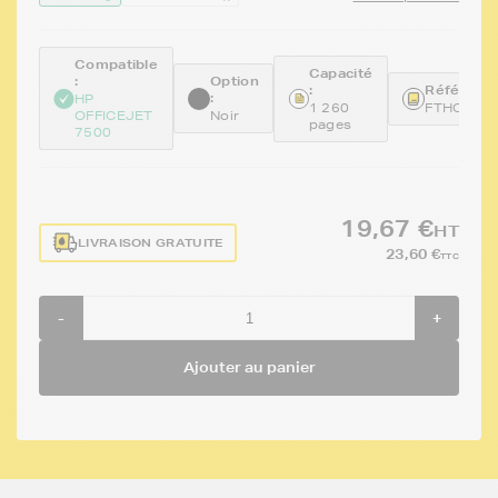
Compatible
Capacité
:
Option
:
Référence
:
HP
1 260
FTHCD97
OFFICEJET
Noir
pages
7500
19,67 €
HT
LIVRAISON GRATUITE
23,60 €
TTC
-
+
Ajouter au panier