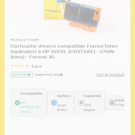
FRANCE TONER
Cartouche d'encre compatible FranceToner
équivalent à HP 920XL (CD972AE) - CYAN
(bleu) - Format XL
5 avis
Voir le produit
EN STOCK
GARANTIE 2 ANS
Compatible
Option
Capacité
:
:
:
Référence
HP
Cyan
700
FTHCD97
OFFICEJET
(bleu)
pages
7500