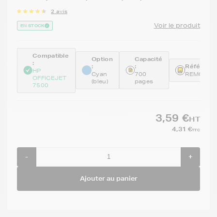
2 avis
Voir le produit
EN STOCK
Compatible
Option
Capacité
:
:
:
Référence
HP
Cyan
700
REMCD97
OFFICEJET
(bleu)
pages
7500
3,59 €
HT
4,31 €
TTC
-
+
Ajouter au panier