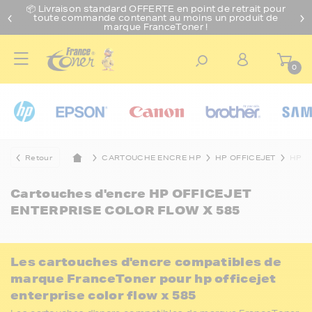
📦 Livraison standard O
FFERTE
en point de retrait pour
toute commande contenant au moins un produit de
marque FranceToner !
0
Retour
CARTOUCHE ENCRE HP
HP OFFICEJET
HP O
Cartouches d'encre
HP OFFICEJET
ENTERPRISE COLOR FLOW X 585
Les cartouches d'encre compatibles de
marque FranceToner pour hp officejet
enterprise color flow x 585