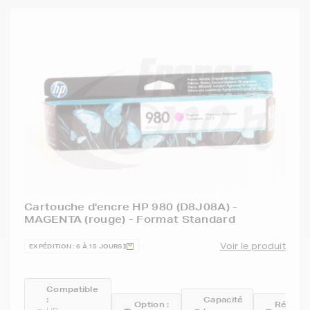
Cartouche d'encre HP 980 (D8J08A) -
MAGENTA (rouge) - Format Standard
Voir le produit
EXPÉDITION : 6 À 15 JOURS
Compatible
:
Capacité
Option :
Référe
: