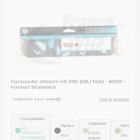
Cartouche d'encre HP 980 (D8J10A) - NOIR -
Format Standard
Voir le produit
EXPÉDITION : 6 À 15 JOURS
Compatible
:
Capacité
Option
Référenc
:
HP
:
:
OFFICEJET
6 600
Noir
D8J10A
ENTERPRISE
pages