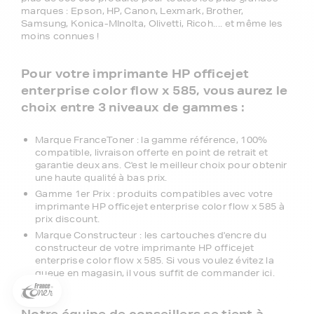
marques : Epson, HP, Canon, Lexmark, Brother,
Samsung, Konica-MInolta, Olivetti, Ricoh.... et même les
moins connues !
Pour votre imprimante HP officejet
enterprise color flow x 585, vous aurez le
choix entre 3 niveaux de gammes :
Marque FranceToner : la gamme référence, 100%
compatible, livraison offerte en point de retrait et
garantie deux ans. C'est le meilleur choix pour obtenir
une haute qualité à bas prix.
Gamme 1er Prix : produits compatibles avec votre
5€ offerts sur votre 1ère
imprimante HP officejet enterprise color flow x 585 à
commande !
prix discount.
Marque Constructeur : les cartouches d'encre du
5
€
constructeur de votre imprimante HP officejet
enterprise color flow x 585. Si vous voulez évitez la
Inscrivez-vous à notre newsletter, suivez notre actualité et
queue en magasin, il vous suffit de commander ici.
bénéficiez immédiatement
d’une remise de 5€
sur votre 1ère
commande * !
Notre équipe de conseillers se tient à