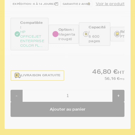
Voir le produit
EXPÉDITION : 6 À 14 JOURS
GARANTIE 2 ANS
Compatible
:
Capacité
Option :
:
Référen
HP
Magenta
OFFICEJET
6 600
FTHD8
(rouge)
ENTERPRISE
pages
COLOR FL...
46,80 €
HT
LIVRAISON GRATUITE
56,16 €
TTC
-
+
Ajouter au panier