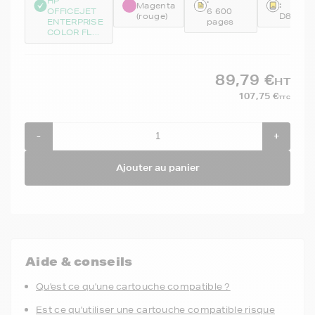
HP
:
Magenta
OFFICEJET
6 600
(rouge)
D8J08
ENTERPRISE
pages
COLOR FL...
89,79 €
HT
107,75 €
TTC
-
+
Ajouter au panier
Aide & conseils
Qu'est ce qu'une cartouche compatible ?
Est ce qu'utiliser une cartouche compatible risque