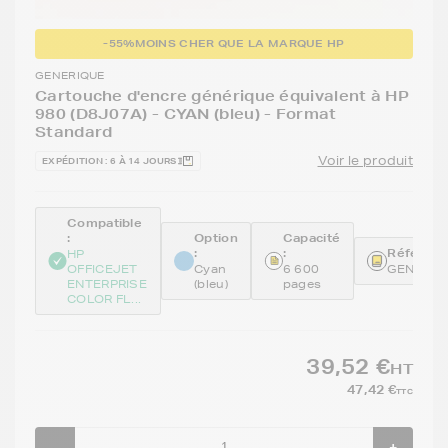
-55%
MOINS CHER QUE LA MARQUE HP
GENERIQUE
Cartouche d'encre générique équivalent à HP
980 (D8J07A) - CYAN (bleu) - Format
Standard
Voir le produit
EXPÉDITION : 6 À 14 JOURS
Compatible
:
Option
Capacité
:
:
Référenc
HP
OFFICEJET
Cyan
6 600
GENED8
ENTERPRISE
(bleu)
pages
COLOR FL...
39,52 €
HT
47,42 €
TTC
-
+