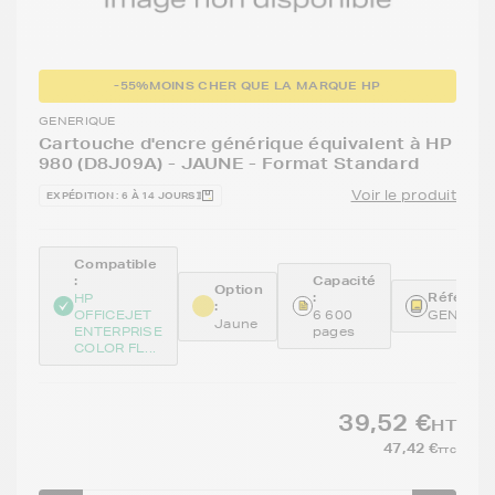
-55%
MOINS CHER QUE LA MARQUE HP
GENERIQUE
Cartouche d'encre générique équivalent à HP
980 (D8J09A) - JAUNE - Format Standard
Voir le produit
EXPÉDITION : 6 À 14 JOURS
Compatible
:
Capacité
Option
:
Référenc
HP
:
OFFICEJET
6 600
GENED8
Jaune
ENTERPRISE
pages
COLOR FL...
39,52 €
HT
47,42 €
TTC