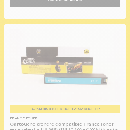
-47%
MOINS CHER QUE LA MARQUE HP
FRANCE TONER
Cartouche d'encre compatible FranceToner
équivalent à HP 980 (D8J07A) - CYAN (bleu) -