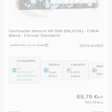
Cartouche d'encre HP 980 (D8J07A) - CYAN
(bleu) - Format Standard
Voir le produit
EXPÉDITION : 6 À 15 JOURS
Compatible
:
Option
Capacité
Référenc
:
:
HP
:
OFFICEJET
Cyan
6 600
D8J07A
ENTERPRISE
(bleu)
pages
COLOR FL...
89,79 €
HT
107,75 €
TTC