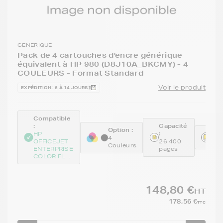
GENERIQUE
Pack de 4 cartouches d'encre générique
équivalent à HP 980 (D8J10A_BKCMY) - 4
COULEURS - Format Standard
Voir le produit
EXPÉDITION : 6 À 14 JOURS
Compatible
:
Capacité
Option :
:
Réf
HP
4
OFFICEJET
26 400
GE
Couleurs
ENTERPRISE
pages
COLOR FL...
148,80 €
HT
178,56 €
TTC