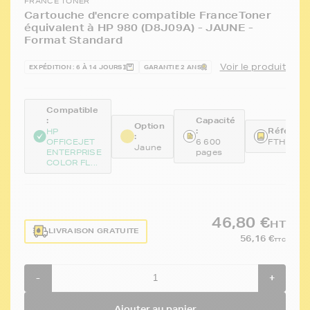
FRANCE TONER
Cartouche d'encre compatible FranceToner
équivalent à HP 980 (D8J09A) - JAUNE -
Format Standard
Voir le produit
EXPÉDITION : 6 À 14 JOURS
GARANTIE 2 ANS
Compatible
:
Capacité
Option
:
Référenc
HP
:
OFFICEJET
6 600
FTHD8J0
Jaune
ENTERPRISE
pages
COLOR FL...
46,80 €
HT
LIVRAISON GRATUITE
56,16 €
TTC
-
+
Ajouter au panier