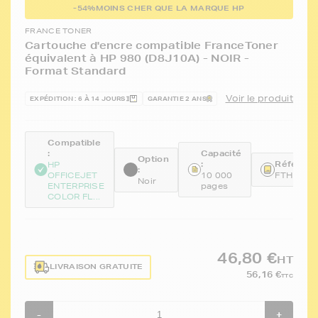
-54%
MOINS CHER QUE LA MARQUE HP
FRANCE TONER
Cartouche d'encre compatible FranceToner
équivalent à HP 980 (D8J10A) - NOIR -
Format Standard
Voir le produit
EXPÉDITION : 6 À 14 JOURS
GARANTIE 2 ANS
Compatible
:
Capacité
Option
:
Référenc
HP
:
OFFICEJET
10 000
FTHD8J1
Noir
ENTERPRISE
pages
COLOR FL...
46,80 €
HT
LIVRAISON GRATUITE
56,16 €
TTC
-
+