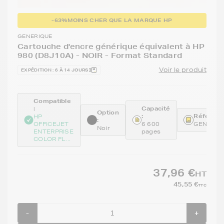
-63%
MOINS CHER QUE LA MARQUE HP
GENERIQUE
Cartouche d'encre générique équivalent à HP
980 (D8J10A) - NOIR - Format Standard
Voir le produit
EXPÉDITION : 6 À 14 JOURS
Compatible
:
Capacité
Option
:
Référenc
HP
:
OFFICEJET
6 600
GENED8
Noir
ENTERPRISE
pages
COLOR FL...
37,96 €
HT
45,55 €
TTC
-
+