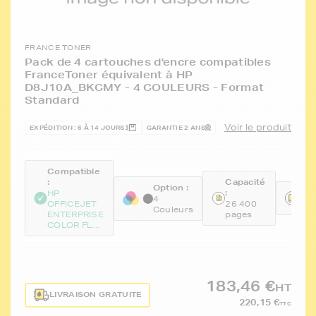
FRANCE TONER
Pack de 4 cartouches d'encre compatibles
FranceToner équivalent à HP
D8J10A_BKCMY - 4 COULEURS - Format
Standard
Voir le produit
EXPÉDITION : 6 À 14 JOURS
GARANTIE 2 ANS
Compatible
:
Capacité
Option :
:
Réf
HP
4
OFFICEJET
26 400
FT
Couleurs
ENTERPRISE
pages
COLOR FL...
183,46 €
HT
LIVRAISON GRATUITE
220,15 €
TTC