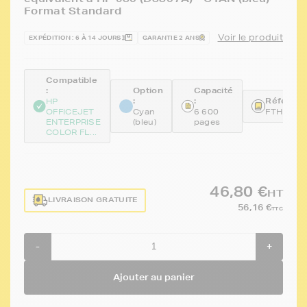
Format Standard
Voir le produit
EXPÉDITION : 6 À 14 JOURS
GARANTIE 2 ANS
Compatible
:
Option
Capacité
:
:
Référenc
HP
OFFICEJET
Cyan
6 600
FTHD8J0
ENTERPRISE
(bleu)
pages
COLOR FL...
46,80 €
HT
LIVRAISON GRATUITE
56,16 €
TTC
-
+
Ajouter au panier