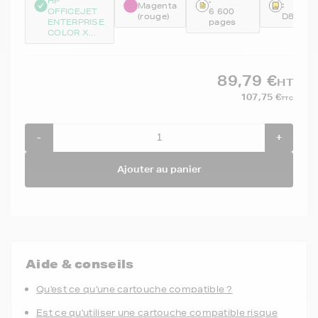
HP
:
Magenta
OFFICEJET
6 600
(rouge)
D8J08
ENTERPRISE
pages
COLOR X...
89,79 €
HT
107,75 €
TTC
-
+
Ajouter au panier
Aide & conseils
Qu'est ce qu'une cartouche compatible ?
Est ce qu'utiliser une cartouche compatible risque