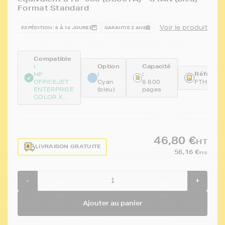
Format Standard
Voir le produit
EXPÉDITION : 6 À 14 JOURS
GARANTIE 2 ANS
Compatible
:
Option
Capacité
:
:
Référenc
HP
OFFICEJET
Cyan
6 600
FTHD8J0
ENTERPRISE
(bleu)
pages
COLOR X...
46,80 €
HT
LIVRAISON GRATUITE
56,16 €
TTC
-
+
Ajouter au panier