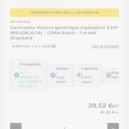
-55%
MOINS CHER QUE LA MARQUE HP
GENERIQUE
Cartouche d'encre générique équivalent à HP
980 (D8J07A) - CYAN (bleu) - Format
Standard
Voir le produit
EXPÉDITION : 6 À 14 JOURS
Compatible
:
Option
Capacité
:
:
Référenc
HP
OFFICEJET
Cyan
6 600
GENED8
ENTERPRISE
(bleu)
pages
COLOR X...
39,52 €
HT
47,42 €
TTC
-
+