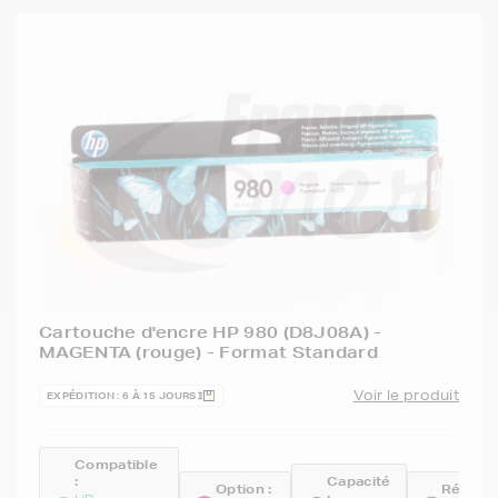
Cartouche d'encre HP 980 (D8J08A) -
MAGENTA (rouge) - Format Standard
Voir le produit
EXPÉDITION : 6 À 15 JOURS
Compatible
:
Capacité
Option :
Référe
: