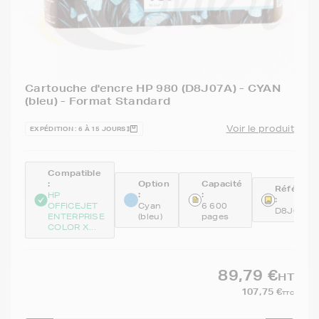
Cartouche d'encre HP 980 (D8J07A) - CYAN
(bleu) - Format Standard
Voir le produit
EXPÉDITION : 6 À 15 JOURS
Compatible
:
Option
Capacité
Référenc
:
:
HP
:
OFFICEJET
Cyan
6 600
D8J07A
ENTERPRISE
(bleu)
pages
COLOR X...
89,79 €
HT
107,75 €
TTC