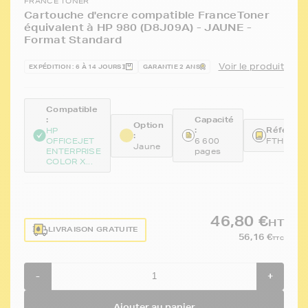
FRANCE TONER
Cartouche d'encre compatible FranceToner
équivalent à HP 980 (D8J09A) - JAUNE -
Format Standard
Voir le produit
EXPÉDITION : 6 À 14 JOURS
GARANTIE 2 ANS
Compatible
:
Capacité
Option
:
Référenc
HP
:
OFFICEJET
6 600
FTHD8J0
Jaune
ENTERPRISE
pages
COLOR X...
46,80 €
HT
LIVRAISON GRATUITE
56,16 €
TTC
-
+
Ajouter au panier