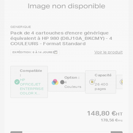
GENERIQUE
Pack de 4 cartouches d'encre générique
équivalent à HP 980 (D8J10A_BKCMY) - 4
COULEURS - Format Standard
Voir le produit
EXPÉDITION : 6 À 14 JOURS
Compatible
:
Capacité
Option :
:
Réf
HP
4
OFFICEJET
26 400
GE
Couleurs
ENTERPRISE
pages
COLOR X...
148,80 €
HT
178,56 €
TTC