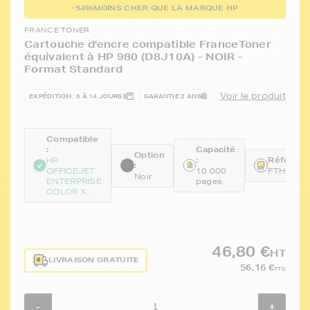
-54%
MOINS CHER QUE LA MARQUE HP
FRANCE TONER
Cartouche d'encre compatible FranceToner
équivalent à HP 980 (D8J10A) - NOIR -
Format Standard
Voir le produit
EXPÉDITION : 6 À 14 JOURS
GARANTIE 2 ANS
Compatible
:
Capacité
Option
:
Référenc
HP
:
OFFICEJET
10 000
FTHD8J1
Noir
ENTERPRISE
pages
COLOR X...
46,80 €
HT
LIVRAISON GRATUITE
56,16 €
TTC
-
+