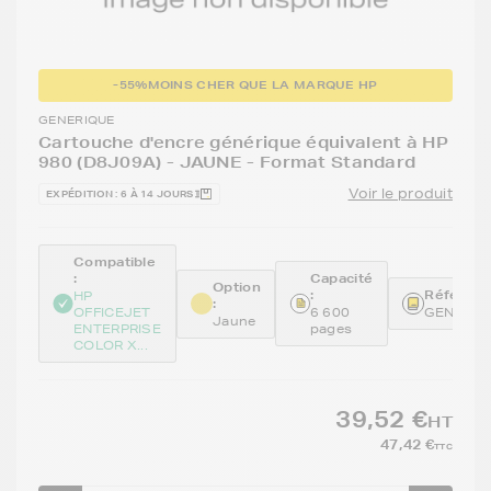
-55%
MOINS CHER QUE LA MARQUE HP
GENERIQUE
Cartouche d'encre générique équivalent à HP
980 (D8J09A) - JAUNE - Format Standard
Voir le produit
EXPÉDITION : 6 À 14 JOURS
Compatible
:
Capacité
Option
:
Référenc
HP
:
OFFICEJET
6 600
GENED8
Jaune
ENTERPRISE
pages
COLOR X...
39,52 €
HT
47,42 €
TTC