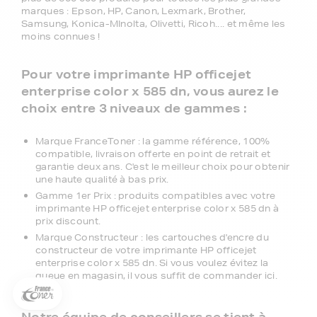
marques : Epson, HP, Canon, Lexmark, Brother,
Samsung, Konica-MInolta, Olivetti, Ricoh.... et même les
moins connues !
Pour votre imprimante HP officejet
enterprise color x 585 dn, vous aurez le
choix entre 3 niveaux de gammes :
Marque FranceToner : la gamme référence, 100%
compatible, livraison offerte en point de retrait et
garantie deux ans. C'est le meilleur choix pour obtenir
une haute qualité à bas prix.
Gamme 1er Prix : produits compatibles avec votre
5€ offerts sur votre 1ère
imprimante HP officejet enterprise color x 585 dn à
commande !
prix discount.
Marque Constructeur : les cartouches d'encre du
5
€
constructeur de votre imprimante HP officejet
enterprise color x 585 dn. Si vous voulez évitez la
Inscrivez-vous à notre newsletter, suivez notre actualité et
queue en magasin, il vous suffit de commander ici.
bénéficiez immédiatement
d’une remise de 5€
sur votre 1ère
commande * !
Notre équipe de conseillers se tient à