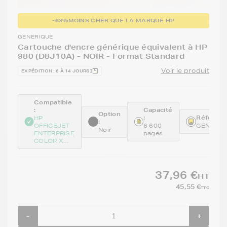
-63%
MOINS CHER QUE LA MARQUE HP
GENERIQUE
Cartouche d'encre générique équivalent à HP
980 (D8J10A) - NOIR - Format Standard
Voir le produit
EXPÉDITION : 6 À 14 JOURS
Compatible
:
Capacité
Option
:
Référenc
HP
:
OFFICEJET
6 600
GENED8
Noir
ENTERPRISE
pages
COLOR X...
37,96 €
HT
45,55 €
TTC
-
+