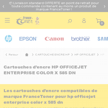
📦 Livraison standard O
FFERTE
en point de retrait pour
toute commande contenant au moins un produit de
marque FranceToner !
0
Retour
CARTOUCHE ENCRE HP
HP OFFICEJET
HP O
Cartouches d'encre
HP OFFICEJET
ENTERPRISE COLOR X 585 DN
Les cartouches d'encre compatibles de
marque FranceToner pour hp officejet
enterprise color x 585 dn