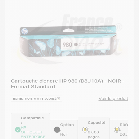
Cartouche d'encre HP 980 (D8J10A) - NOIR -
Format Standard
Voir le produit
EXPÉDITION : 6 À 15 JOURS
Compatible
:
Capacité
Option
Référenc
:
HP
:
:
OFFICEJET
6 600
Noir
D8J10A
ENTERPRISE
pages