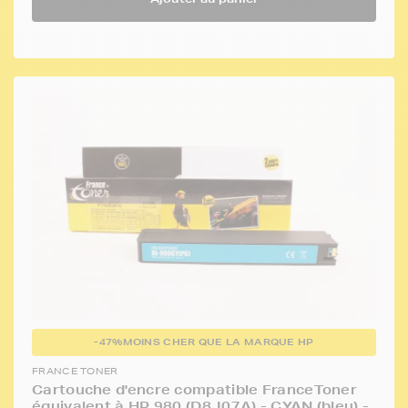
-47%
MOINS CHER QUE LA MARQUE HP
FRANCE TONER
Cartouche d'encre compatible FranceToner
équivalent à HP 980 (D8J07A) - CYAN (bleu) -