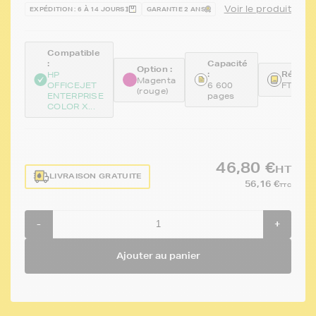
Voir le produit
EXPÉDITION : 6 À 14 JOURS
GARANTIE 2 ANS
Compatible
:
Capacité
Option :
:
Référen
HP
Magenta
OFFICEJET
6 600
FTHD8
(rouge)
ENTERPRISE
pages
COLOR X...
46,80 €
HT
LIVRAISON GRATUITE
56,16 €
TTC
-
+
Ajouter au panier