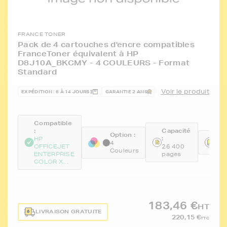
FRANCE TONER
Pack de 4 cartouches d'encre compatibles
FranceToner équivalent à HP
D8J10A_BKCMY - 4 COULEURS - Format
Standard
Voir le produit
EXPÉDITION : 6 À 14 JOURS
GARANTIE 2 ANS
Compatible
:
Capacité
Option :
:
Réf
HP
4
OFFICEJET
26 400
FT
Couleurs
ENTERPRISE
pages
COLOR X...
183,46 €
HT
LIVRAISON GRATUITE
220,15 €
TTC