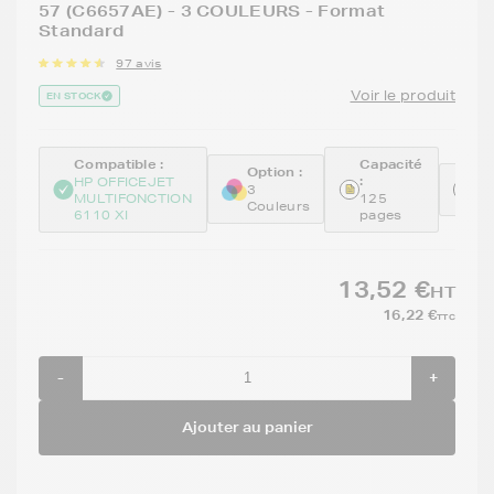
57 (C6657AE) - 3 COULEURS - Format
Standard
97 avis
Voir le produit
EN STOCK
Compatible :
Capacité
Option :
:
Ré
HP OFFICEJET
3
MULTIFONCTION
125
R
Couleurs
6110 XI
pages
13,52 €
HT
16,22 €
TTC
-
+
Ajouter au panier