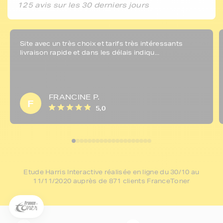
125 avis sur les 30 derniers jours
Site avec un très choix et tarifs très intéressants
livraison rapide et dans les délais indiqu...
FRANCINE P.
F
5,0
5€ offerts sur votre 1ère
commande !
Etude Harris Interactive réalisée en ligne du 30/10 au
5
€
11/11/2020 auprès de 871 clients FranceToner
Inscrivez-vous à notre newsletter, suivez notre actualité et
bénéficiez immédiatement
d’une remise de 5€
sur votre 1ère
commande * !