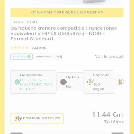
-71%
MOINS CHER QUE LA MARQUE HP
FRANCE TONER
Cartouche d'encre compatible FranceToner
équivalent à HP 56 (C6656AE) - NOIR -
Format Standard
322 avis
Voir le produit
EN STOCK
GARANTIE 2 ANS
Compatible :
Capacité
Option
:
Réfé
HP OFFICEJET
:
MULTIFONCTION
450
FTH
Noir
6110 XI
pages
11,44 €
HT
LIVRAISON GRATUITE
13,73 €
TTC