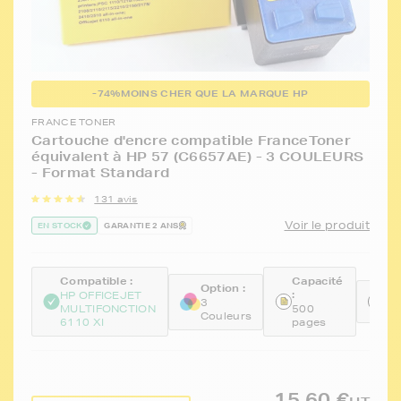
-74%
MOINS CHER QUE LA MARQUE HP
FRANCE TONER
Cartouche d'encre compatible FranceToner
équivalent à HP 57 (C6657AE) - 3 COULEURS
- Format Standard
131 avis
Voir le produit
EN STOCK
GARANTIE 2 ANS
Compatible :
Capacité
Option :
:
Ré
HP OFFICEJET
3
MULTIFONCTION
500
FT
Couleurs
6110 XI
pages
15,60 €