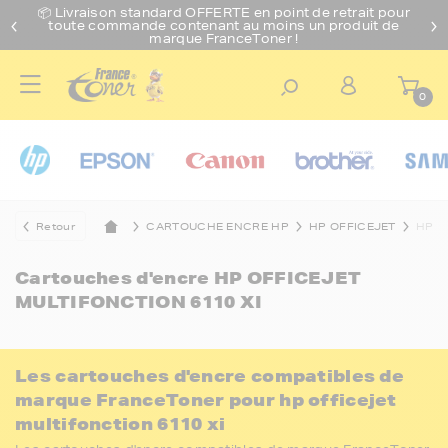
📦 Livraison standard O
FFERTE
en point de retrait pour
toute commande contenant au moins un produit de
marque FranceToner !
0
Retour
CARTOUCHE ENCRE HP
HP OFFICEJET
HP O
Cartouches d'encre
HP OFFICEJET
MULTIFONCTION 6110 XI
Les cartouches d'encre compatibles de
marque FranceToner pour hp officejet
multifonction 6110 xi