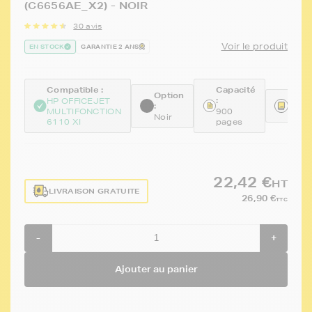
(C6656AE_X2) - NOIR
30 avis
Voir le produit
EN STOCK
GARANTIE 2 ANS
Compatible :
Capacité
Option
:
Réfé
HP OFFICEJET
:
MULTIFONCTION
900
FTHC
Noir
6110 XI
pages
22,42 €
HT
LIVRAISON GRATUITE
26,90 €
TTC
-
+
Ajouter au panier