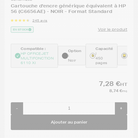
Cartouche d'encre générique équivalent à HP
56 (C6656AE) - NOIR - Format Standard
245 avis
Voir le produit
EN STOCK
Compatible :
Capacité
Option
Réfé
:
HP OFFICEJET
:
:
MULTIFONCTION
450
Noir
REM
6110 XI
pages
7,28 €
HT
8,74 €
TTC
-
+
Ajouter au panier