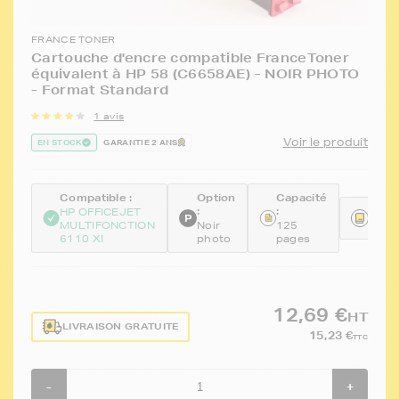
FRANCE TONER
Cartouche d'encre compatible FranceToner
équivalent à HP 58 (C6658AE) - NOIR PHOTO
- Format Standard
1 avis
Voir le produit
EN STOCK
GARANTIE 2 ANS
Compatible :
Option
Capacité
:
:
Réfé
HP OFFICEJET
MULTIFONCTION
Noir
125
FTH6
6110 XI
photo
pages
12,69 €
HT
LIVRAISON GRATUITE
15,23 €
TTC
-
+