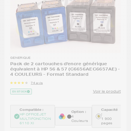
GENERIQUE
Pack de 2 cartouches d'encre générique
équivalent à HP 56 & 57 (C6656AEC6657AE) -
4 COULEURS - Format Standard
74 avis
Voir le produit
EN STOCK
Compatible :
Capacité
Option :
:
HP OFFICEJET
4
MULTIFONCTION
1 900
Couleurs
6110 XI
pages