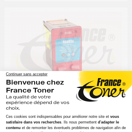
GENERIQUE
Cartouche d'encre générique équivalent à HP
58 (C6658AE) - NOIR PHOTO - Format
Standard
22 avis
Voir le produit
EN STOCK