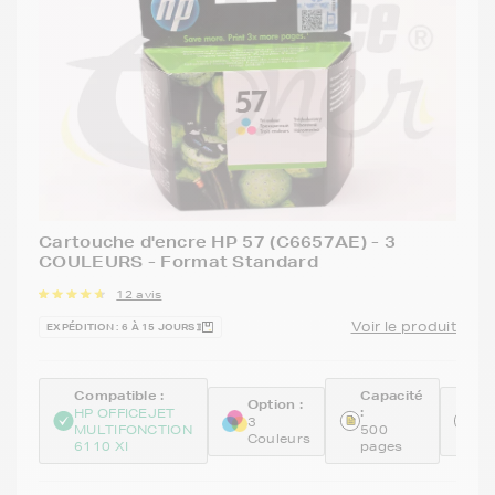
Cartouche d'encre HP 57 (C6657AE) - 3
COULEURS - Format Standard
12 avis
Voir le produit
EXPÉDITION : 6 À 15 JOURS
Compatible :
Capacité
Option :
Ré
:
HP OFFICEJET
:
3
MULTIFONCTION
500
Couleurs
C6
6110 XI
pages