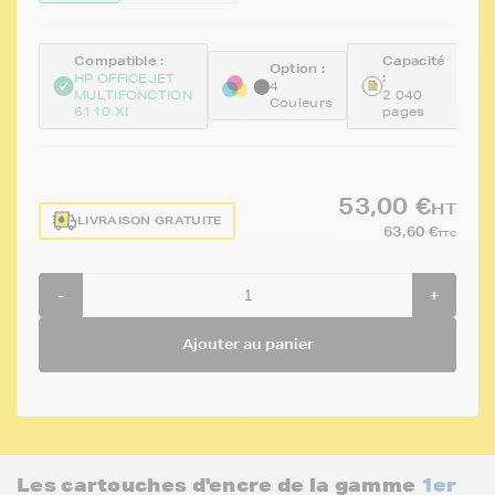
Compatible :
Capacité
Option :
:
HP OFFICEJET
4
MULTIFONCTION
2 040
Couleurs
6110 XI
pages
53,00 €
HT
LIVRAISON GRATUITE
63,60 €
TTC
-
+
Ajouter au panier
Les cartouches d'encre de la gamme
1er