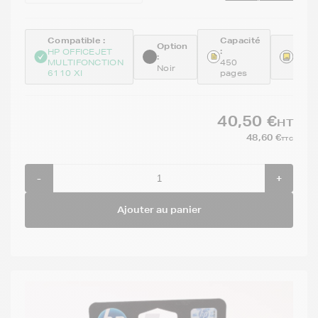
Compatible :
Capacité
Option
Réfé
:
HP OFFICEJET
:
:
MULTIFONCTION
450
Noir
C665
6110 XI
pages
40,50 €
HT
48,60 €
TTC
-
+
Ajouter au panier