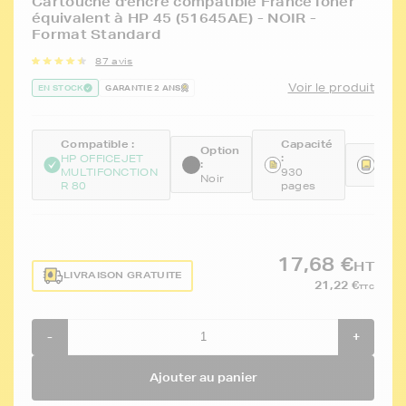
Cartouche d'encre compatible FranceToner
équivalent à HP 45 (51645AE) - NOIR -
Format Standard
87 avis
Voir le produit
EN STOCK
GARANTIE 2 ANS
Compatible :
Capacité
Option
:
Réfé
HP OFFICEJET
:
MULTIFONCTION
930
FTH5
Noir
R 80
pages
17,68 €
HT
LIVRAISON GRATUITE
21,22 €
TTC
-
+
Ajouter au panier