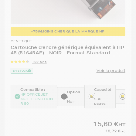
-75%
MOINS CHER QUE LA MARQUE HP
GENERIQUE
Cartouche d'encre générique équivalent à HP
45 (51645AE) - NOIR - Format Standard
169 avis
Voir le produit
EN STOCK
Compatible :
Capacité
Option
:
Réfé
HP OFFICEJET
:
MULTIFONCTION
930
REM
Noir
R 80
pages
15,60 €
HT
18,72 €
TTC