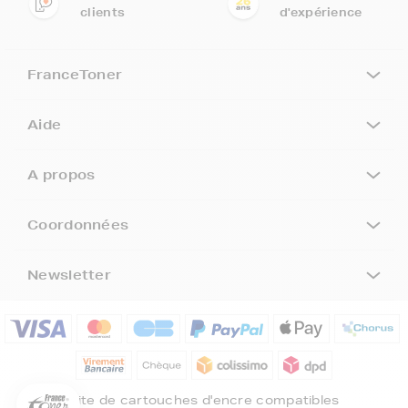
clients
d'expérience
FranceToner
Aide
A propos
Coordonnées
Newsletter
5€ offerts sur votre 1ère
commande !
5
€
Inscrivez-vous à notre newsletter, suivez notre actualité et
bénéficiez immédiatement
d’une remise de 5€
sur votre 1ère
Site de cartouches d'encre compatibles
commande * !