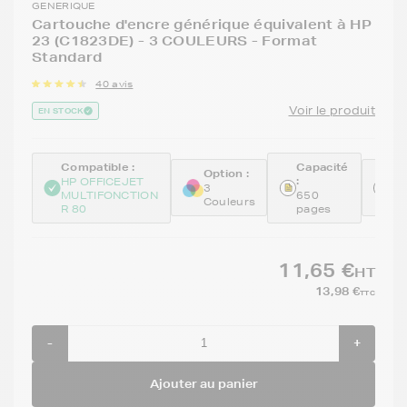
GENERIQUE
Cartouche d'encre générique équivalent à HP
23 (C1823DE) - 3 COULEURS - Format
Standard
40 avis
Voir le produit
EN STOCK
Compatible :
Capacité
Option :
Ré
:
HP OFFICEJET
:
3
MULTIFONCTION
650
Couleurs
RE
R 80
pages
11,65 €
HT
13,98 €
TTC
-
+
Ajouter au panier