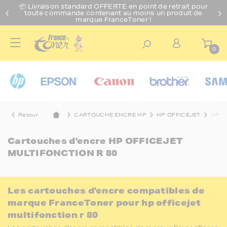
📦 Livraison standard O
FFERTE
en point de retrait pour
toute commande contenant au moins un produit de
marque FranceToner !
0
Retour
CARTOUCHE ENCRE HP
HP OFFICEJET
HP O
Cartouches d'encre
HP OFFICEJET
MULTIFONCTION R 80
Les cartouches d'encre compatibles de
marque FranceToner pour hp officejet
multifonction r 80