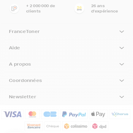
+ 2 000 000 de
26 ans
clients
d'expérience
FranceToner
Aide
A propos
Coordonnées
Newsletter
5€ offerts sur votre 1ère
commande !
5
€
Inscrivez-vous à notre newsletter, suivez notre actualité et