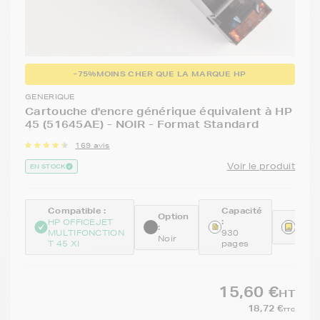
-75%
MOINS CHER QUE LA MARQUE HP
GENERIQUE
Cartouche d'encre générique équivalent à HP
45 (51645AE) - NOIR - Format Standard
169 avis
Voir le produit
EN STOCK
Compatible :
Capacité
Option
:
Réfé
HP OFFICEJET
:
MULTIFONCTION
930
REM
Noir
T 45 XI
pages
15,60 €
HT
18,72 €
TTC