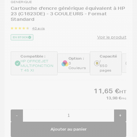
GENERIQUE
Cartouche d'encre générique équivalent à HP
23 (C1823DE) - 3 COULEURS - Format
Standard
40 avis
Voir le produit
EN STOCK
Compatible :
Capacité
Option :
Ré
:
HP OFFICEJET
:
3
MULTIFONCTION
650
Couleurs
RE
T 45 XI
pages
11,65 €
HT
13,98 €
TTC
-
+
Ajouter au panier