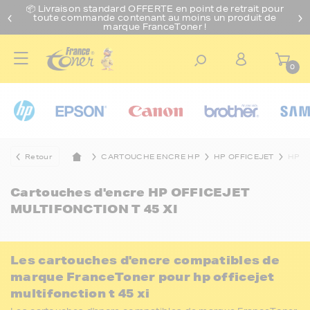
📦 Livraison standard O
FFERTE
en point de retrait pour
toute commande contenant au moins un produit de
marque FranceToner !
0
Retour
CARTOUCHE ENCRE HP
HP OFFICEJET
HP O
Cartouches d'encre
HP OFFICEJET
MULTIFONCTION T 45 XI
Les cartouches d'encre compatibles de
marque FranceToner pour hp officejet
multifonction t 45 xi