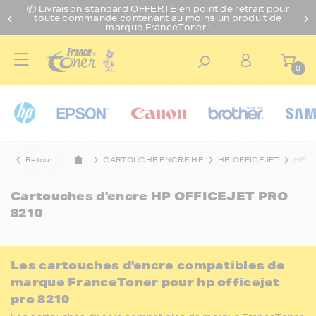
📦 Livraison standard O
FFERTE
en point de retrait pour
toute commande contenant au moins un produit de
marque FranceToner !
0
Retour
CARTOUCHE ENCRE HP
HP OFFICEJET
HP O
Cartouches d'encre
HP OFFICEJET PRO
8210
Les cartouches d'encre compatibles de
marque FranceToner pour hp officejet
pro 8210