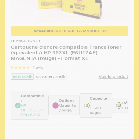
-52%
MOINS CHER QUE LA MARQUE HP
FRANCE TONER
Cartouche d'encre compatible FranceToner
équivalent à HP 953XL (F6U17AE) -
MAGENTA (rouge) - Format XL
1 avis
Voir le produit
EN STOCK
GARANTIE 2 ANS
Compatible
Capacité
:
Option :
:
Référen
HP
Magenta
1 600
FTHF6U
OFFICEJET
(rouge)
pages
PRO 8210