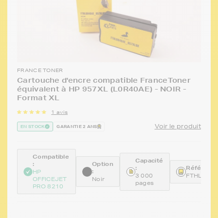
FRANCE TONER
Cartouche d'encre compatible FranceToner
équivalent à HP 957XL (L0R40AE) - NOIR -
Format XL
1 avis
Voir le produit
EN STOCK
GARANTIE 2 ANS
Compatible
Capacité
:
Option
:
Référence
:
HP
3 000
FTHL0R4
OFFICEJET
Noir
pages
PRO 8210