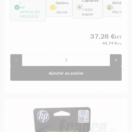
Capacité
:
Option
Référenc
:
:
:
HP
1 600
OFFICEJET
Jaune
F6U18AE
pages
PRO 8210
37,28 €
HT
44,74 €
TTC
-
+
Ajouter au panier