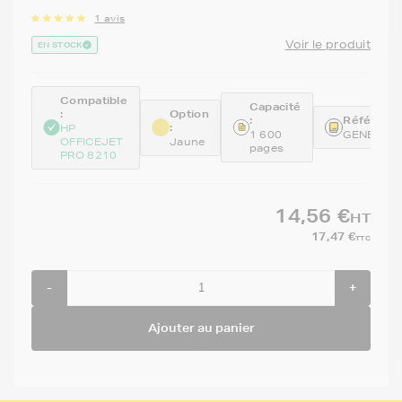
1 avis
Voir le produit
EN STOCK
Compatible
Capacité
:
Option
:
Référence
:
HP
1 600
GENEF6U
OFFICEJET
Jaune
pages
PRO 8210
14,56 €
HT
17,47 €
TTC
-
+
Ajouter au panier