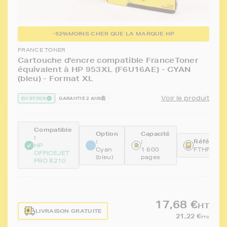
-52%
MOINS CHER QUE LA MARQUE HP
FRANCE TONER
Cartouche d'encre compatible FranceToner
équivalent à HP 953XL (F6U16AE) - CYAN
(bleu) - Format XL
Voir le produit
EN STOCK
GARANTIE 2 ANS
Compatible
Option
Capacité
:
:
:
Référence
HP
Cyan
1 600
FTHF6U1
OFFICEJET
(bleu)
pages
PRO 8210
17,68 €
HT
LIVRAISON GRATUITE
21,22 €
TTC