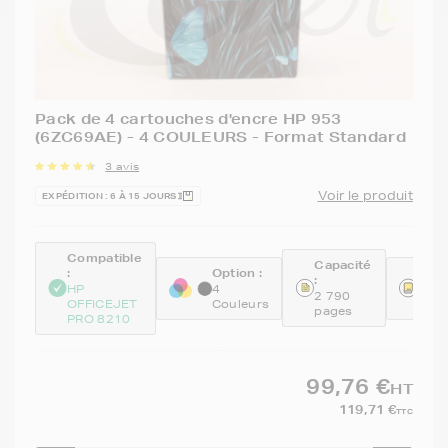
Pack de 4 cartouches d'encre HP 953
(6ZC69AE) - 4 COULEURS - Format Standard
3 avis
Voir le produit
EXPÉDITION : 6 À 15 JOURS
Compatible
Capacité
:
Option :
Réfé
:
:
HP
4
2 790
OFFICEJET
Couleurs
6ZC
pages
PRO 8210
99,76 €
HT
119,71 €
TTC