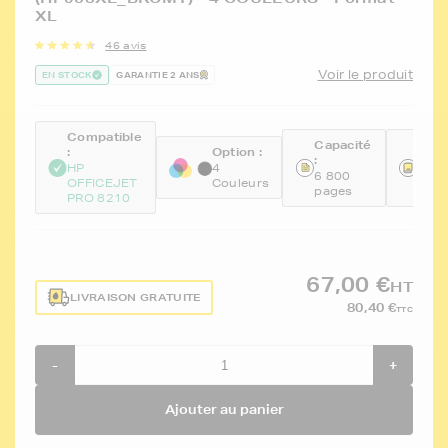
XL
46 avis
Voir le produit
EN STOCK
GARANTIE 2 ANS
Compatible
Capacité
Réfé
:
Option :
:
:
HP
4
6 800
FTH
OFFICEJET
Couleurs
pages
BKC
PRO 8210
67,00 €
HT
LIVRAISON GRATUITE
80,40 €
TTC
-
+
Ajouter au panier