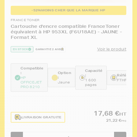
-52%
MOINS CHER QUE LA MARQUE HP
FRANCE TONER
Cartouche d'encre compatible FranceToner
équivalent à HP 953XL (F6U18AE) - JAUNE -
Format XL
Voir le produit
EN STOCK
GARANTIE 2 ANS
Compatible
Capacité
:
Option
:
Référence
:
HP
1 600
FTHF6U1
OFFICEJET
Jaune
pages
PRO 8210
17,68 €
HT
LIVRAISON GRATUITE
21,22 €
TTC