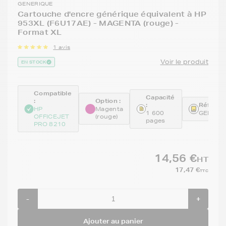
GENERIQUE
Cartouche d'encre générique équivalent à HP
953XL (F6U17AE) - MAGENTA (rouge) -
Format XL
1 avis
Voir le produit
EN STOCK
Compatible
Capacité
:
Option :
:
Référen
HP
Magenta
1 600
GENEF6
OFFICEJET
(rouge)
pages
PRO 8210
14,56 €
HT
17,47 €
TTC
-
+
Ajouter au panier