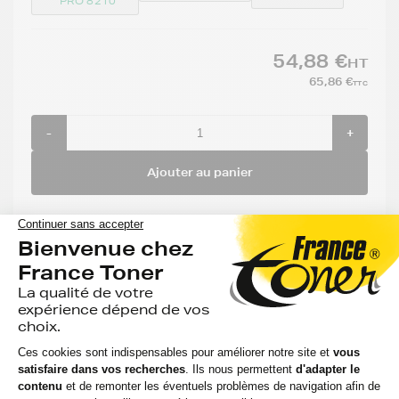
PRO 8210
54,88 €
HT
65,86 €
TTC
-
+
Ajouter au panier