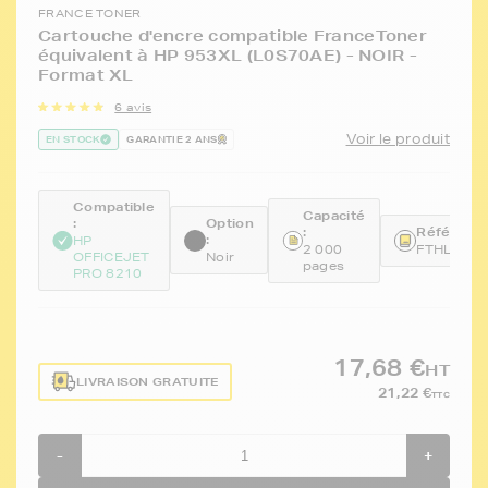
FRANCE TONER
Cartouche d'encre compatible FranceToner
équivalent à HP 953XL (L0S70AE) - NOIR -
Format XL
6 avis
Voir le produit
EN STOCK
GARANTIE 2 ANS
Compatible
Capacité
:
Option
:
Référence
:
HP
2 000
FTHL0S7
OFFICEJET
Noir
pages
PRO 8210
17,68 €
HT
LIVRAISON GRATUITE
21,22 €
TTC
-
+