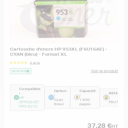
Cartouche d'encre HP 953XL (F6U16AE) -
CYAN (bleu) - Format XL
2 avis
Voir le produit
EN STOCK
Compatible
Option
Capacité
:
Référenc
:
:
:
HP
Cyan
1 600
OFFICEJET
F6U16AE
(bleu)
pages
PRO 8210
37,28 €
HT