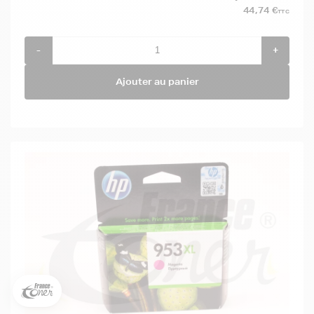
44,74 €
TTC
-
+
Ajouter au panier
5€ offerts sur votre 1ère
commande !
5
€
Inscrivez-vous à notre newsletter, suivez notre actualité et
bénéficiez immédiatement
d’une remise de 5€
sur votre 1ère
commande * !