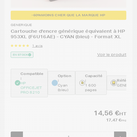
-60%
MOINS CHER QUE LA MARQUE HP
GENERIQUE
Cartouche d'encre générique équivalent à HP
953XL (F6U16AE) - CYAN (bleu) - Format XL
1 avis
Voir le produit
EN STOCK
Compatible
Option
Capacité
:
:
:
Référence
HP
Cyan
1 600
GENEF6U
OFFICEJET
(bleu)
pages
PRO 8210
14,56 €
HT
17,47 €
TTC