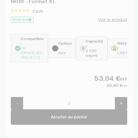
NOIR - Format XL
4 avis
Voir le produit
EN STOCK
Compatible
Capacité
:
Option
Référenc
:
:
:
HP
2 000
OFFICEJET
Noir
L0S70AE
pages
PRO 8210
53,04 €
HT
63,65 €
TTC
-
+
Ajouter au panier