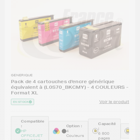
GENERIQUE
Pack de 4 cartouches d'encre générique
équivalent à (L0S70_BKCMY) - 4 COULEURS -
Format XL
Voir le produit
EN STOCK
Compatible
Capacité
:
Option :
:
Réfé
HP
4
6 800
GEN
OFFICEJET
Couleurs
pages