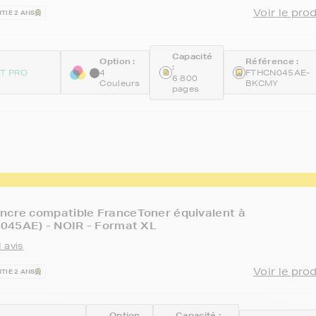
Voir le pro
TIE 2 ANS
Capacité
Option :
Référence :
:
ET PRO
4
FTHCN045AE-
6 800
Couleurs
BKCMY
pages
ncre compatible FranceToner équivalent à
045AE) - NOIR - Format XL
 avis
Voir le pro
TIE 2 ANS
Option
Capacité :