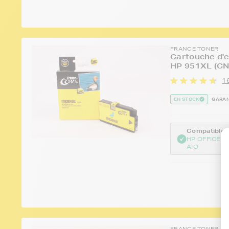
FRANCE TONER
Cartouche d'e
HP 951XL (CN
16
EN STOCK
GARAN
Compatible :
HP OFFICEJE
AIO
FRANCE TONER