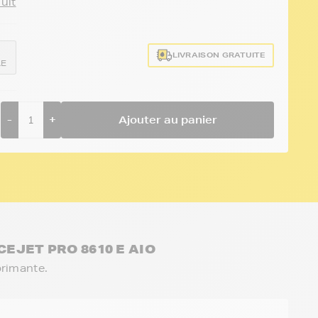
duit
LIVRAISON GRATUITE
AE
-
+
Ajouter au panier
CEJET PRO 8610 E AIO
primante.