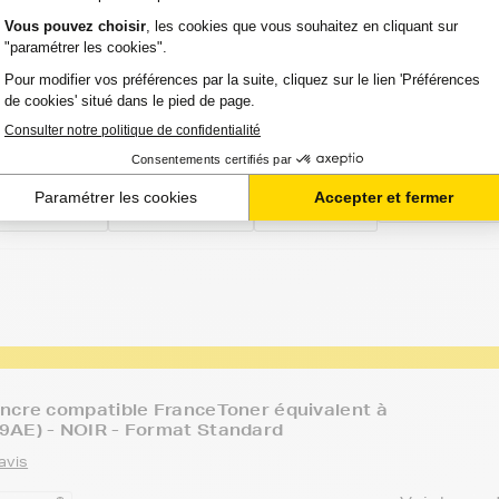
ncre compatible FranceToner équivalent à
047AE) - MAGENTA (rouge) - Format XL
 avis
Voir le pro
TIE 2 ANS
Option :
Capacité :
Référence :
T PRO 8610
Magenta
1 500
FTHCN047
(rouge)
pages
ncre compatible FranceToner équivalent à
9AE) - NOIR - Format Standard
avis