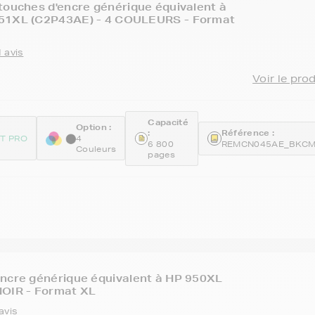
touches d'encre générique équivalent à
51XL (C2P43AE) - 4 COULEURS - Format
 avis
Voir le pro
Capacité
Option :
:
Référence :
ET PRO
4
6 800
REMCN045AE_BKC
Couleurs
pages
ncre générique équivalent à HP 950XL
NOIR - Format XL
avis