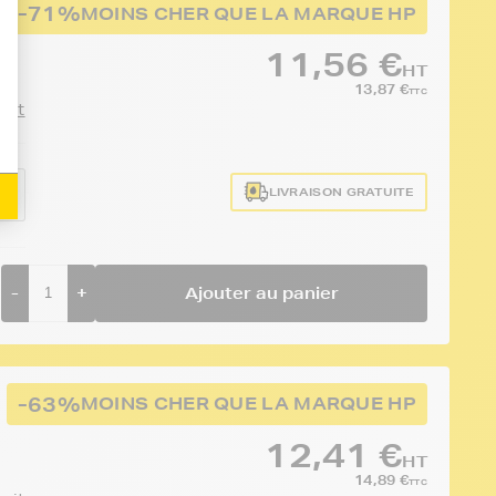
-71%
MOINS CHER QUE LA MARQUE HP
11,56 €
HT
13,87 €
TTC
duit
LIVRAISON GRATUITE
AE
-
+
Ajouter au panier
-63%
MOINS CHER QUE LA MARQUE HP
12,41 €
HT
14,89 €
TTC