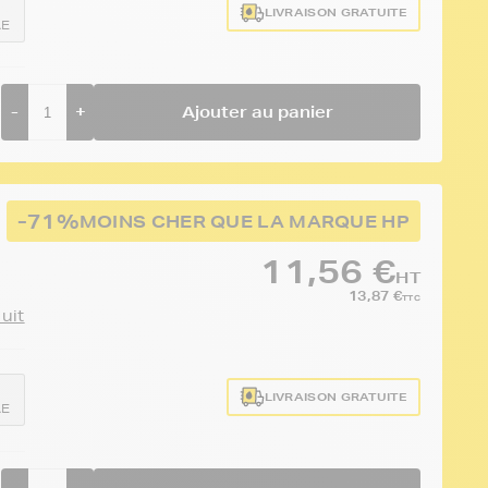
LIVRAISON GRATUITE
AE
-
+
Ajouter au panier
-71%
MOINS CHER QUE LA MARQUE HP
11,56 €
HT
13,87 €
TTC
duit
LIVRAISON GRATUITE
AE