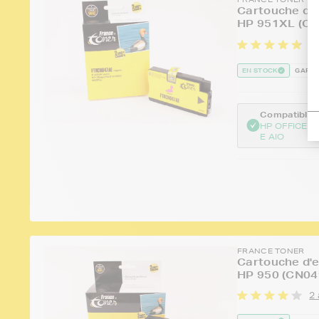
Cartouche d'e
HP 951XL (CN
10
EN STOCK
GARAN
Compatible :
HP OFFICEJE
E AIO
FRANCE TONER
Cartouche d'e
HP 950 (CN04
2 