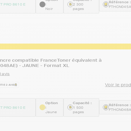
Référence :
:
T PRO 8610 E
2 300
FTHCN045
Noir
pages
ncre compatible FranceToner équivalent à
048AE) - JAUNE - Format XL
 avis
Voir le pro
TIE 2 ANS
Option
Capacité :
Référence :
:
T PRO 8610 E
1 500
FTHCN048
Jaune
pages