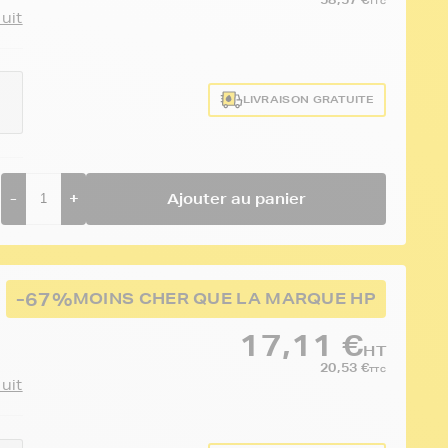
TTC
duit
LIVRAISON GRATUITE
-
+
Ajouter au panier
-67%
MOINS CHER QUE LA MARQUE HP
17,11 €
HT
20,53 €
TTC
duit