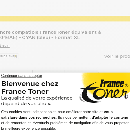
ncre compatible FranceToner équivalent à
046AE) - CYAN (bleu) - Format XL
 avis
Voir le pro
TIE 2 ANS
Option :
Capacité :
Référence :
T PRO 8610 E
Cyan
1 500
FTHCN046
(bleu)
pages