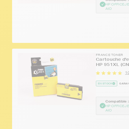
HP OFFICEJE
AIO
FRANCE TONER
Cartouche d'e
HP 951XL (CN
10
EN STOCK
GARAN
Compatible :
HP OFFICEJE
AIO