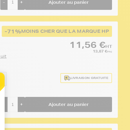
-
+
Ajouter au panier
-71%
MOINS CHER QUE LA MARQUE HP
11,56 €
HT
13,87 €
TTC
duit
LIVRAISON GRATUITE
AE
-
+
Ajouter au panier