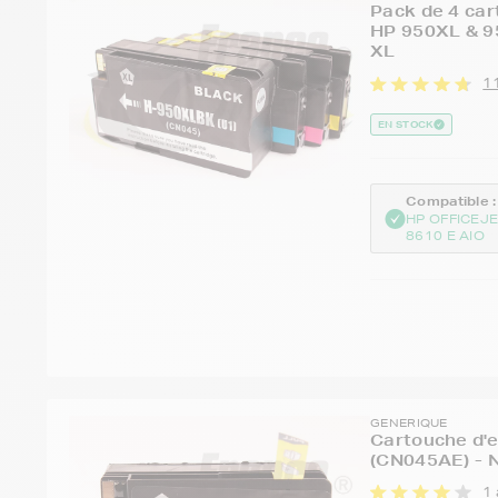
Pack de 4 car
HP 950XL & 9
XL
11
EN STOCK
Compatible :
HP OFFICEJ
8610 E AIO
GENERIQUE
Cartouche d'e
(CN045AE) - 
1 