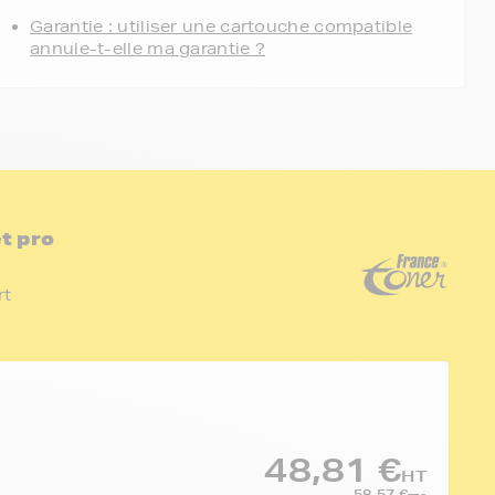
Garantie : utiliser une cartouche compatible
annule-t-elle ma garantie ?
t pro
rt
48,81 €
HT
58,57 €