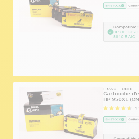
EN STOCK
GARAN
Compatible :
HP OFFICEJ
8610 E AIO
FRANCE TONER
Cartouche d'e
HP 950XL (CN
11
EN STOCK
GARAN
Compatible :