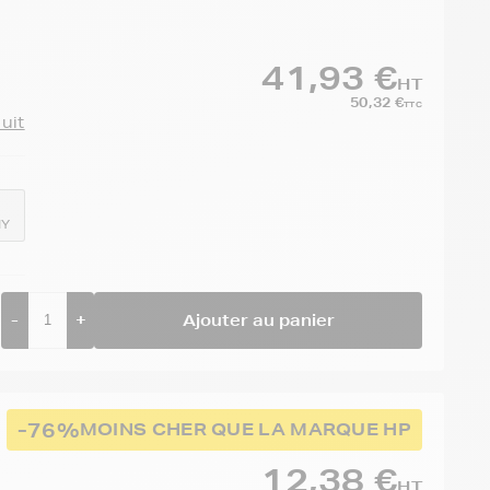
41,93 €
HT
50,32 €
TTC
duit
MY
-
+
Ajouter au panier
-76%
MOINS CHER QUE LA MARQUE HP
12,38 €
HT