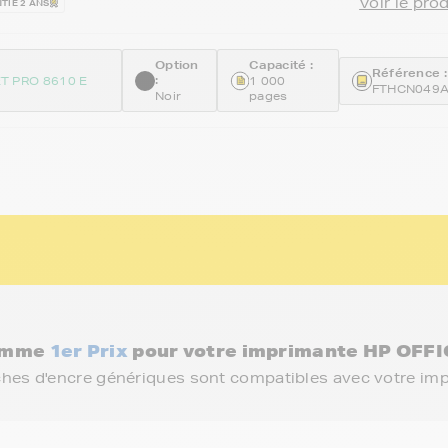
Voir le pro
TIE 2 ANS
Option
Capacité :
Référence :
:
T PRO 8610 E
1 000
FTHCN049
Noir
pages
gamme
1er Prix
pour votre imprimante HP OFFI
ches d'encre génériques sont compatibles avec votre im