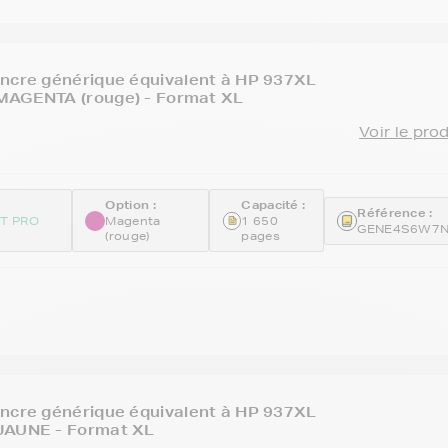
ncre générique équivalent à HP 937XL
MAGENTA (rouge) - Format XL
Voir le pro
Option :
Capacité :
Référence :
ET PRO
Magenta
1 650
GENE4S6W7
(rouge)
pages
ncre générique équivalent à HP 937XL
JAUNE - Format XL