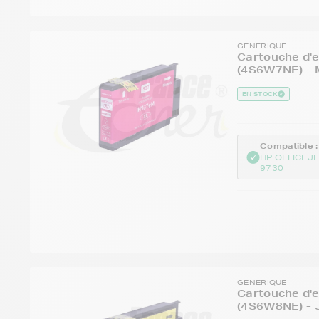
GENERIQUE
Cartouche d'e
(4S6W7NE) - 
EN STOCK
Compatible :
HP OFFICEJ
9730
GENERIQUE
Cartouche d'e
(4S6W8NE) - 