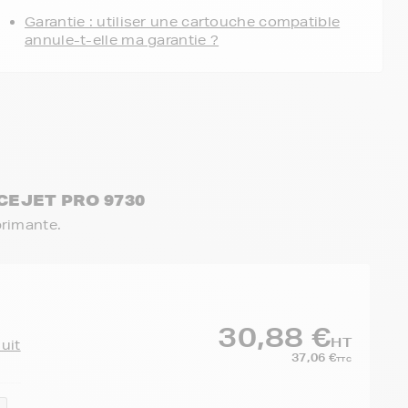
Garantie : utiliser une cartouche compatible
annule-t-elle ma garantie ?
ICEJET PRO 9730
primante.
30,88 €
HT
duit
37,06 €
TTC