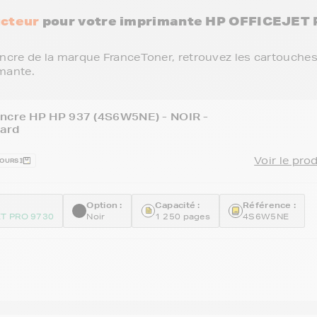
cteur
pour votre imprimante HP OFFICEJET
ncre de la marque FranceToner, retrouvez les cartouches
mante.
encre HP HP 937 (4S6W5NE) - NOIR -
ard
Voir le pro
JOURS
Option :
Capacité :
Référence :
ET PRO 9730
Noir
1 250 pages
4S6W5NE