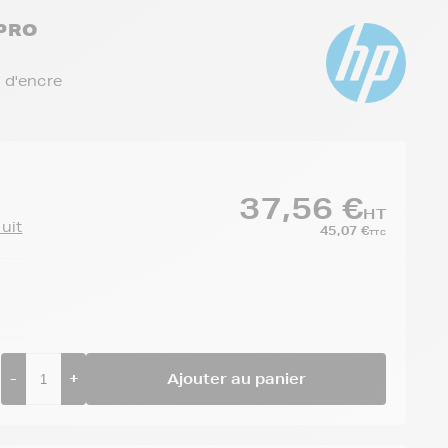
 PRO
 d'encre
37,56 €
HT
duit
45,07 €
TTC
-
+
Ajouter au panier