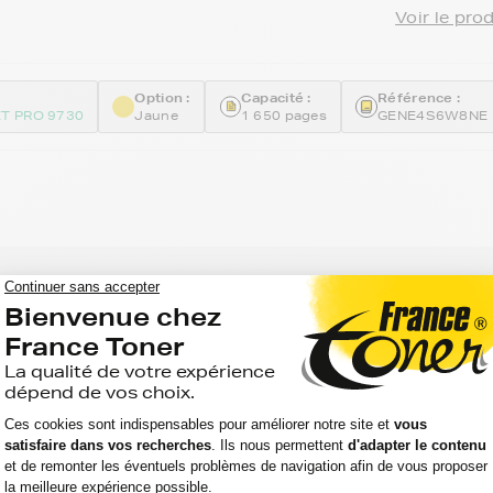
Voir le pro
Option :
Capacité :
Référence :
ET PRO 9730
Jaune
1 650 pages
GENE4S6W8NE