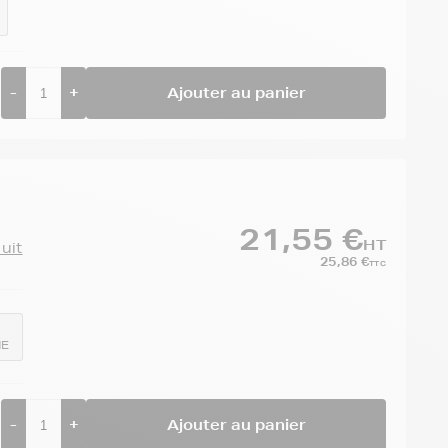
-
+
Ajouter au panier
21,55 €
HT
duit
25,86 €
TTC
NE
-
+
Ajouter au panier