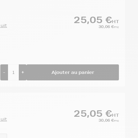
25,05 €
HT
duit
30,06 €
TTC
-
+
Ajouter au panier
25,05 €
HT
duit
30,06 €
TTC