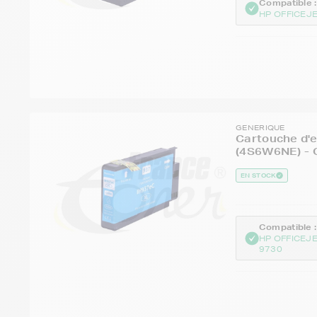
Compatible :
HP OFFICEJ
GENERIQUE
Cartouche d'e
(4S6W6NE) - C
EN STOCK
Compatible :
HP OFFICEJ
9730