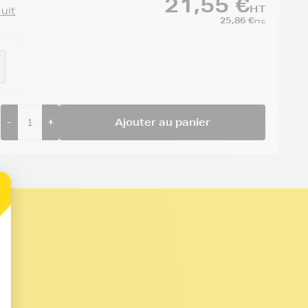
21,55 €
HT
duit
25,86 €
TTC
-
+
Ajouter au panier