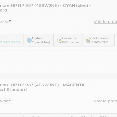
ncre HP HP 937 (4S6W2NE) - CYAN (bleu) -
ard
Voir le pro
JOURS
Option :
Capacité :
Référence :
ET PRO 9730
Cyan (bleu)
800 pages
4S6W2NE
encre HP HP 937 (4S6W3NE) - MAGENTA
mat Standard
Voir le pro
JOURS