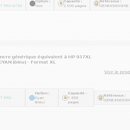
Option :
Capacité :
Référence :
ET PRO 9730
Noir
2 500 pages
GENE4S6W9NE
ncre générique équivalent à HP 937XL
YAN (bleu) - Format XL
Voir le pro
Option :
Capacité :
Référence :
ET PRO
Cyan
1 650
GENE4S6W6
(bleu)
pages