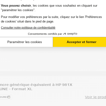
ncre générique équivalent à HP 981X
IR - Format XL
Voir le pro
JOURS
Option :
Capacité :
Référence :
E PRO 556
Noir
11 000 pages
GENEL0R12A
ncre générique équivalent à HP 981X
AUNE - Format XL
Voir le pro
JOURS