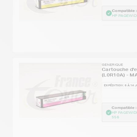
Compatible :
HP PAGEWID
GENERIQUE
Cartouche d'e
(L0R10A) - M
EXPÉDITION : 6 À 14 
Compatible :
HP PAGEWID
556