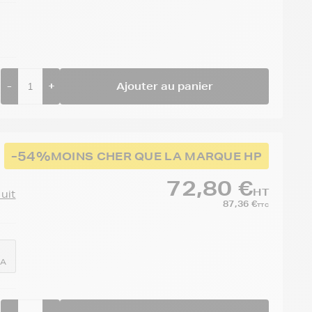
-
+
Ajouter au panier
-54%
MOINS CHER QUE LA MARQUE HP
72,80 €
HT
duit
87,36 €
TTC
0A