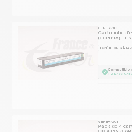
GENERIQUE
Cartouche d'e
(L0R09A) - CY
EXPÉDITION : 6 À 14 
Compatible :
HP PAGEWID
GENERIQUE
Pack de 4 car
HP 981X (L0R