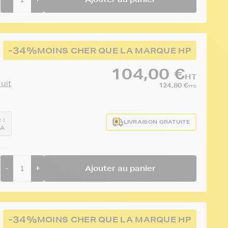
-34%
MOINS CHER QUE LA MARQUE HP
104,00 €
HT
duit
124,80 €
TTC
 :
LIVRAISON GRATUITE
0A
-
+
Ajouter au panier
-34%
MOINS CHER QUE LA MARQUE HP