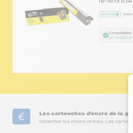
HP 981X (L0R
EN STOCK
GARAN
Compatible :
HP PAGEWID
Les cartouches d'encre de la 
Garanties les moins chères. Les cartou