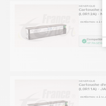
GENERIQUE
Cartouche d'e
(L0R12A) - NO
EXPÉDITION : 6 À 14 
Compatible :
HP PAGEWID
GENERIQUE
Cartouche d'e
(L0R11A) - J
EXPÉDITION : 6 À 14 