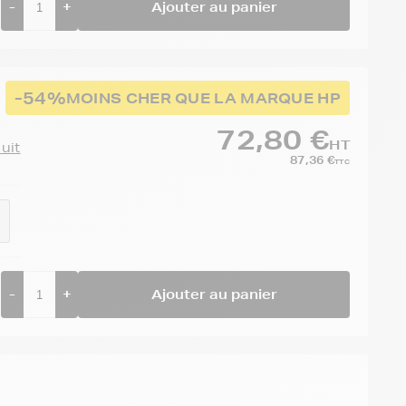
-
+
Ajouter au panier
-54%
MOINS CHER QUE LA MARQUE HP
72,80 €
HT
duit
87,36 €
TTC
-
+
Ajouter au panier