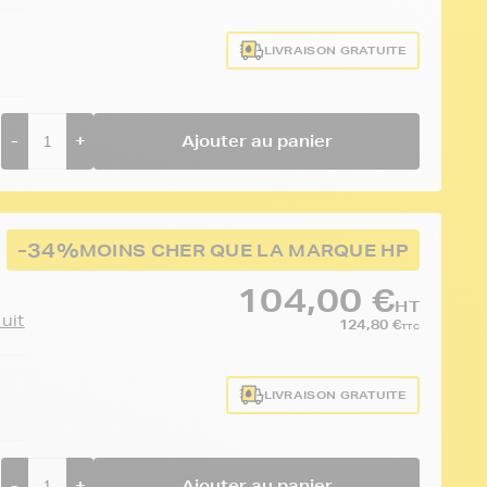
LIVRAISON GRATUITE
-
+
Ajouter au panier
-34%
MOINS CHER QUE LA MARQUE HP
104,00 €
HT
duit
124,80 €
TTC
LIVRAISON GRATUITE
-
+
Ajouter au panier