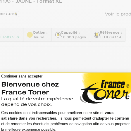
11A) - JAUNE - Format XL
Voir le pro
TIE 2 ANS
Option :
Capacité :
Référence :
E PRO 556
Jaune
10 000 pages
FTHL0R11A
gamme
1er Prix
pour votre imprimante HP PAG
ches d'encre génériques sont compatibles avec votre im