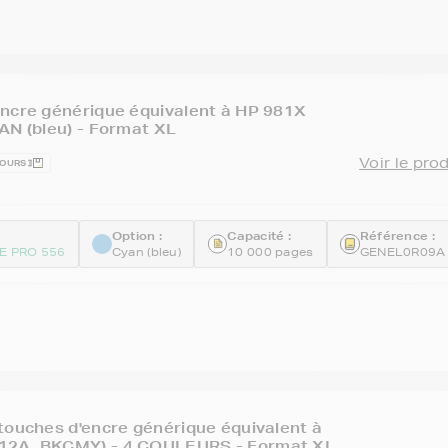
ncre générique équivalent à HP 981X
AN (bleu) - Format XL
Voir le pro
JOURS
Option :
Capacité :
Référence :
E PRO 556
Cyan (bleu)
10 000 pages
GENEL0R09A
touches d'encre générique équivalent à
12A_BKCMY) - 4 COULEURS - Format XL