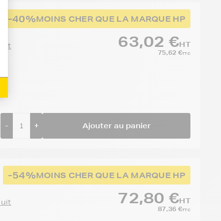
-40%
MOINS CHER QUE LA MARQUE HP
63,02 €
HT
duit
75,62 €
TTC
-
+
Ajouter au panier
-54%
MOINS CHER QUE LA MARQUE HP
72,80 €
HT
duit
87,36 €
TTC