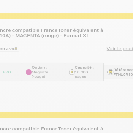
ncre compatible FranceToner équivalent à
10A) - MAGENTA (rouge) - Format XL
Voir le pro
TIE 2 ANS
Option :
Capacité :
Référence
E PRO
Magenta
10 000
FTHL0R1
(rouge)
pages
ncre compatible FranceToner équivalent à