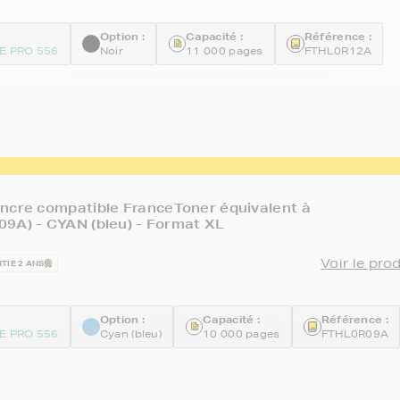
Option :
Capacité :
Référence :
E PRO 556
Noir
11 000 pages
FTHL0R12A
ncre compatible FranceToner équivalent à
9A) - CYAN (bleu) - Format XL
Voir le pro
TIE 2 ANS
Option :
Capacité :
Référence :
E PRO 556
Cyan (bleu)
10 000 pages
FTHL0R09A