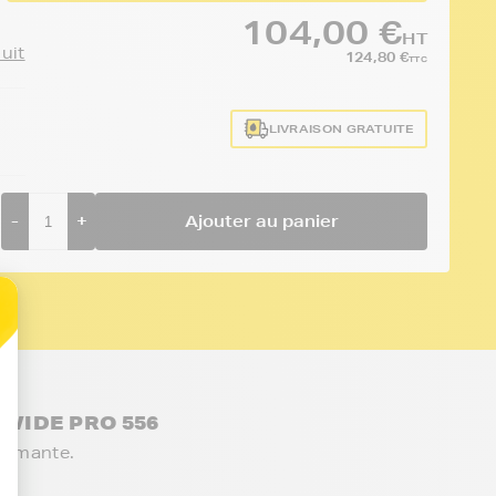
104,00 €
HT
duit
124,80 €
TTC
LIVRAISON GRATUITE
-
+
Ajouter au panier
EWIDE PRO 556
primante.