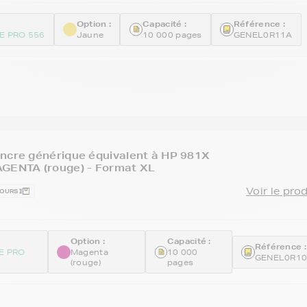
Option :
Capacité :
Référence :
E PRO 556
Jaune
10 000 pages
GENEL0R11A
ncre générique équivalent à HP 981X
AGENTA (rouge) - Format XL
Voir le pro
JOURS
Option :
Capacité :
Référence :
E PRO
Magenta
10 000
GENEL0R1
(rouge)
pages