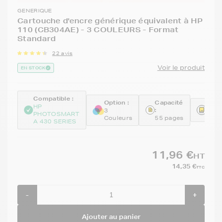
GENERIQUE
Cartouche d'encre générique équivalent à HP
110 (CB304AE) - 3 COULEURS - Format
Standard
22 avis
Voir le produit
EN STOCK
Compatible :
Option :
Capacité
Réfé
HP
:
3
PHOTOSMART
REM
Couleurs
55 pages
A 430 SERIES
11,96 €
HT
14,35 €
TTC
-
+
Ajouter au panier