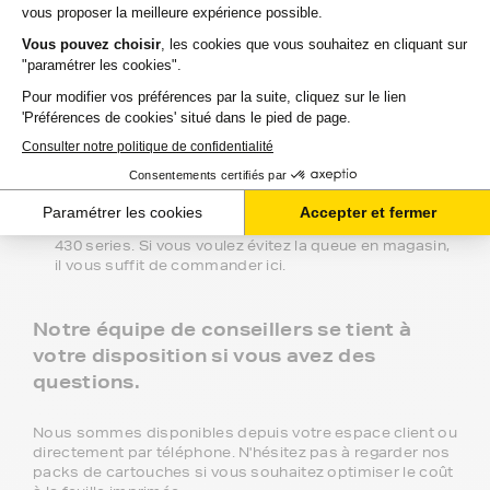
niveaux de gammes :
Marque FranceToner : la gamme référence, 100%
compatible, livraison offerte en point de retrait et
garantie deux ans. C'est le meilleur choix pour obtenir
une haute qualité à bas prix.
Gamme 1er Prix : produits compatibles avec votre
imprimante HP photosmart a 430 series à prix
discount.
Marque Constructeur : les cartouches d'encre du
constructeur de votre imprimante HP photosmart a
430 series. Si vous voulez évitez la queue en magasin,
il vous suffit de commander ici.
Notre équipe de conseillers se tient à
votre disposition si vous avez des
questions.
Nous sommes disponibles depuis votre espace client ou
directement par téléphone. N'hésitez pas à regarder nos
packs de cartouches si vous souhaitez optimiser le coût