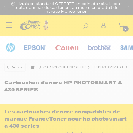
📦 Livraison standard O
FFERTE
en point de retrait pour
toute commande contenant au moins un produit de
marque FranceToner !
0
Retour
CARTOUCHE ENCRE HP
HP PHOTOSMART
H
Cartouches d'encre
HP PHOTOSMART A
430 SERIES
Les cartouches d'encre compatibles de
marque FranceToner pour hp photosmart
a 430 series