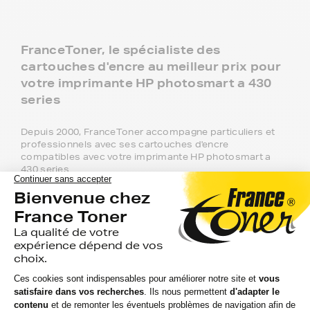
FranceToner, le spécialiste des
cartouches d'encre au meilleur prix pour
votre imprimante HP photosmart a 430
series
Depuis 2000, FranceToner accompagne particuliers et
professionnels avec ses cartouches d'encre
compatibles avec votre imprimante HP photosmart a
430 series.
Recommandée à plus de 97% par nos 2 millions de
clients, FranceToner est la référence. Nous proposons
plus de 300 000 produits pour toutes les plus grandes
marques : Epson, HP, Canon, Lexmark, Brother,
Samsung, Konica-MInolta, Olivetti, Ricoh.... et même les
moins connues !
Pour votre imprimante HP photosmart a
430 series, vous aurez le choix entre 3