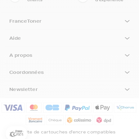
FranceToner
Aide
A propos
Coordonnées
Newsletter
5€ offerts sur votre 1ère
commande !
5
€
Inscrivez-vous à notre newsletter, suivez notre actualité et
bénéficiez immédiatement
d’une remise de 5€
sur votre 1ère
Site de cartouches d'encre compatibles
commande * !