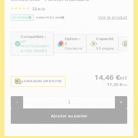
58 avis
Voir le produit
EN STOCK
GARANTIE 2 ANS
Compatible :
Option :
Capacité
Réfé
HP
:
3
PHOTOSMART
FTH
Couleurs
55 pages
A 430 SERIES
14,46 €
HT
LIVRAISON GRATUITE
17,35 €
TTC
-
+
Ajouter au panier