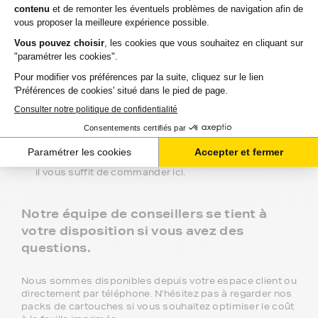
niveaux de gammes :
Marque FranceToner : la gamme référence, 100%
compatible, livraison offerte en point de retrait et
garantie deux ans. C'est le meilleur choix pour obtenir
une haute qualité à bas prix.
Gamme 1er Prix : produits compatibles avec votre
imprimante HP photosmart a 440 series à prix
discount.
Marque Constructeur : les cartouches d'encre du
constructeur de votre imprimante HP photosmart a
440 series. Si vous voulez évitez la queue en magasin,
il vous suffit de commander ici.
Notre équipe de conseillers se tient à
votre disposition si vous avez des
questions.
Nous sommes disponibles depuis votre espace client ou
directement par téléphone. N'hésitez pas à regarder nos
packs de cartouches si vous souhaitez optimiser le coût