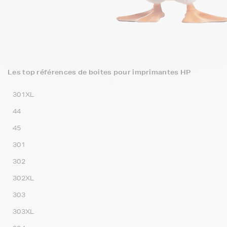
Les top références de boites pour imprimantes HP
301XL
44
45
301
302
302XL
303
303XL