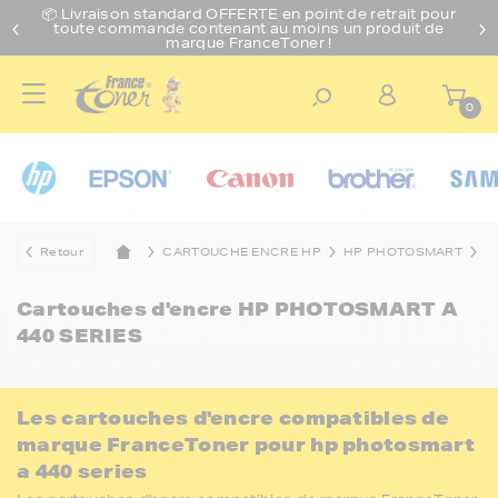
📦 Livraison standard O
FFERTE
en point de retrait pour
toute commande contenant au moins un produit de
marque FranceToner !
0
Retour
CARTOUCHE ENCRE HP
HP PHOTOSMART
H
Cartouches d'encre
HP PHOTOSMART A
440 SERIES
Les cartouches d'encre compatibles de
marque FranceToner pour hp photosmart
a 440 series