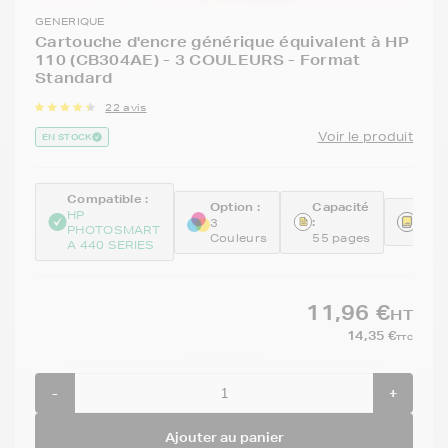
GENERIQUE
Cartouche d'encre générique équivalent à HP
110 (CB304AE) - 3 COULEURS - Format
Standard
22 avis
Voir le produit
EN STOCK
Compatible :
Option :
Capacité
Réfé
HP
:
3
PHOTOSMART
REM
Couleurs
55 pages
A 440 SERIES
11,96 €
HT
14,35 €
TTC
-
+
Ajouter au panier