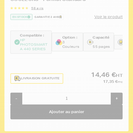
58 avis
Voir le produit
EN STOCK
GARANTIE 2 ANS
Compatible :
Option :
Capacité
Réfé
HP
:
3
PHOTOSMART
FTH
Couleurs
55 pages
A 440 SERIES
14,46 €
HT
LIVRAISON GRATUITE
17,35 €
TTC
-
+
Ajouter au panier