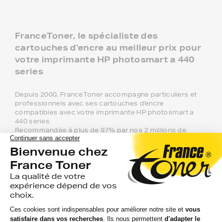
FranceToner, le spécialiste des
cartouches d'encre au meilleur prix pour
votre imprimante HP photosmart a 440
series
Depuis 2000, FranceToner accompagne particuliers et
professionnels avec ses cartouches d'encre
compatibles avec votre imprimante HP photosmart a
440 series.
Recommandée à plus de 97% par nos 2 millions de
clients, FranceToner est la référence. Nous proposons
plus de 300 000 produits pour toutes les plus grandes
marques : Epson, HP, Canon, Lexmark, Brother,
Samsung, Konica-MInolta, Olivetti, Ricoh.... et même les
moins connues !
Pour votre imprimante HP photosmart a
440 series, vous aurez le choix entre 3