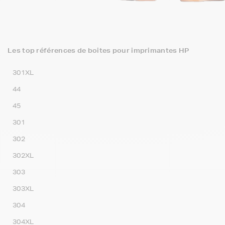
Les top références de boites pour imprimantes HP
301XL
44
45
301
302
302XL
303
303XL
304
304XL