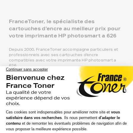
FranceToner, le spécialiste des
cartouches d'encre au meilleur prix pour
votre imprimante HP photosmart a 626
Depuis 2000, FranceToner accompagne particuliers et
professionnels avec ses cartouches d'encre
compatibles avec votre imprimante HP photosmart a
626.
Recommandée à plus de 97% par nos 2 millions de
clients, FranceToner est la référence. Nous proposons
plus de 300 000 produits pour toutes les plus grandes
marques : Epson, HP, Canon, Lexmark, Brother,
Samsung, Konica-MInolta, Olivetti, Ricoh.... et même les
moins connues !
Pour votre imprimante HP photosmart a
626, vous aurez le choix entre 3 niveaux
de gammes :