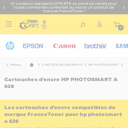
📦 Livraison standard O
FFERTE
en point de retrait pour
toute commande contenant au moins un produit de
marque FranceToner !
0
Retour
CARTOUCHE ENCRE HP
HP PHOTOSMART
H
Cartouches d'encre
HP PHOTOSMART A
626
Les cartouches d'encre compatibles de
marque FranceToner pour hp photosmart
a 626