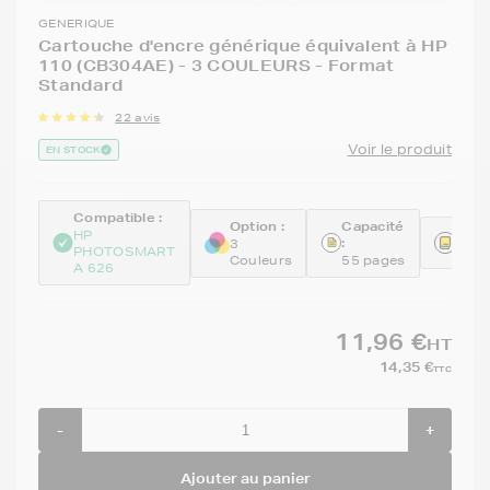
GENERIQUE
Cartouche d'encre générique équivalent à HP
110 (CB304AE) - 3 COULEURS - Format
Standard
22 avis
Voir le produit
EN STOCK
Compatible :
Option :
Capacité
Réfé
HP
:
3
PHOTOSMART
REM
Couleurs
55 pages
A 626
11,96 €
HT
14,35 €
TTC
-
+
Ajouter au panier