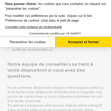
Marque FranceToner : la gamme référence, 100%
compatible, livraison offerte en point de retrait et
garantie deux ans. C'est le meilleur choix pour obtenir
une haute qualité à bas prix.
Gamme 1er Prix : produits compatibles avec votre
imprimante HP photosmart a 626 à prix discount.
Marque Constructeur : les cartouches d'encre du
constructeur de votre imprimante HP photosmart a
626. Si vous voulez évitez la queue en magasin, il vous
suffit de commander ici.
Notre équipe de conseillers se tient à
votre disposition si vous avez des
questions.
Nous sommes disponibles depuis votre espace client ou
directement par téléphone. N'hésitez pas à regarder nos
packs de cartouches si vous souhaitez optimiser le coût
à la feuille imprimée.
Toutes nos livraisons sont suivies depuis notre entrepôt
à leur arrivée chez vous ou au point de retrait. Nous