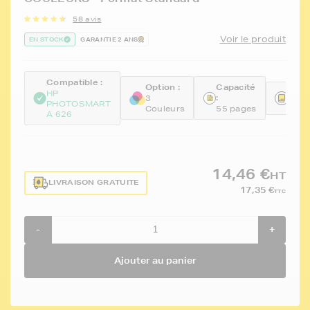
58 avis
Voir le produit
EN STOCK
GARANTIE 2 ANS
Compatible :
Option :
Capacité
Réfé
HP
:
3
PHOTOSMART
FTH
Couleurs
55 pages
A 626
14,46 €
HT
LIVRAISON GRATUITE
17,35 €
TTC
-
+
Ajouter au panier