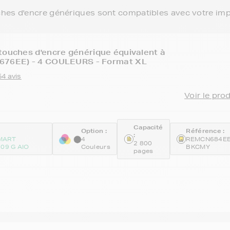
ches d'encre génériques sont compatibles avec votre im
touches d'encre générique équivalent à
676EE) - 4 COULEURS - Format XL
54 avis
Voir le pro
Capacité
Option :
Référence :
:
MART
4
REMCN684EE
2 800
09 G AIO
Couleurs
BKCMY
pages