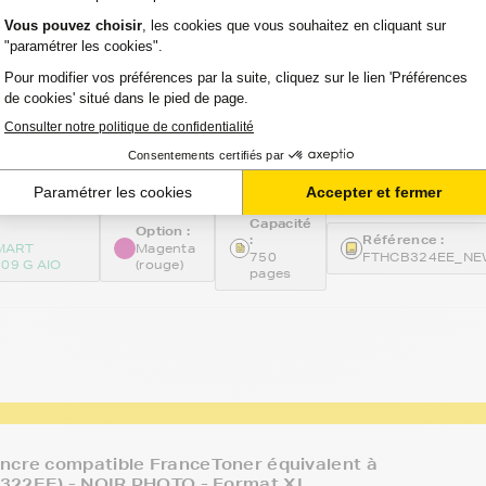
ncre compatible FranceToner équivalent à
324EE) - MAGENTA (rouge) - Format XL
avis
Voir le pro
TIE 2 ANS
Capacité
Option :
:
Référence :
MART
Magenta
750
FTHCB324EE_N
09 G AIO
(rouge)
pages
ncre compatible FranceToner équivalent à
322EE) - NOIR PHOTO - Format XL