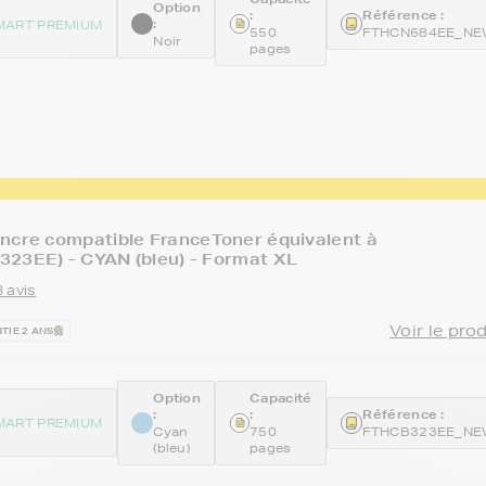
Option
:
Référence :
:
MART PREMIUM
550
FTHCN684EE_N
Noir
pages
ncre compatible FranceToner équivalent à
23EE) - CYAN (bleu) - Format XL
 avis
Voir le pro
TIE 2 ANS
Option
Capacité
:
:
Référence :
MART PREMIUM
Cyan
750
FTHCB323EE_N
(bleu)
pages