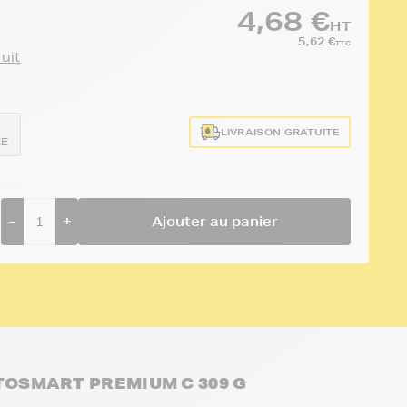
4,68 €
HT
5,62 €
TTC
duit
LIVRAISON GRATUITE
EE
-
+
Ajouter au panier
OTOSMART PREMIUM C 309 G