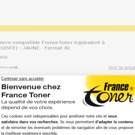
ncre compatible FranceToner équivalent à
325EE) - JAUNE - Format XL
avis
Voir le pro
TIE 2 ANS
Capacité
Option
:
Référence :
:
MART PREMIUM
750
FTHCB325EE_N
Jaune
pages