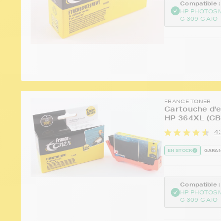
Compatible :
HP PHOTOS
C 309 G AIO
FRANCE TONER
Cartouche d'e
HP 364XL (CB3
43
EN STOCK
GARAN
Compatible :
HP PHOTOS
C 309 G AIO