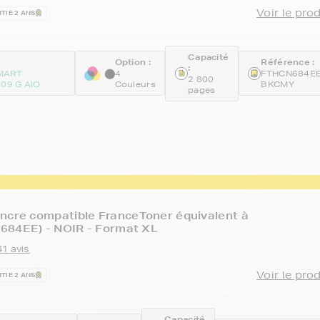
Voir le pro
TIE 2 ANS
Capacité
Option :
Référence :
:
MART
4
FTHCN684EE
2 800
09 G AIO
Couleurs
BKCMY
pages
ncre compatible FranceToner équivalent à
684EE) - NOIR - Format XL
41 avis
Voir le pro
TIE 2 ANS
Capacité