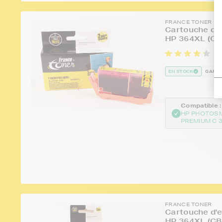
FRANCE TONER
Cartouche d'e
HP 364XL (CB
6 
EN STOCK
GARAN
Compatible :
HP PHOTOS
PREMIUM C 3
FRANCE TONER
Cartouche d'e
HP 364XL (CB