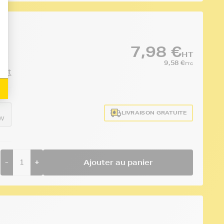
7,98 €
HT
9,58 €
TTC
duit
LIVRAISON GRATUITE
EW
-
+
Ajouter au panier