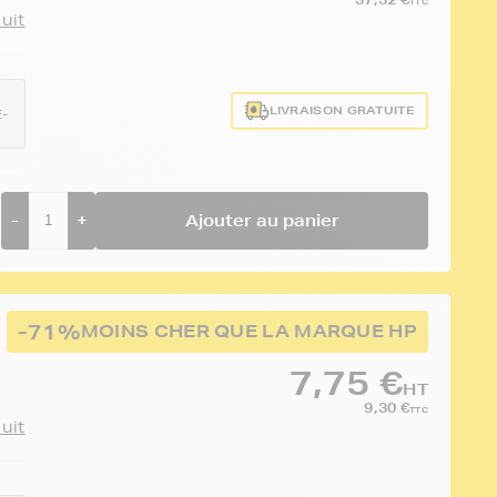
TTC
duit
LIVRAISON GRATUITE
-
-
+
Ajouter au panier
-71%
MOINS CHER QUE LA MARQUE HP
7,75 €
HT
9,30 €
TTC
duit