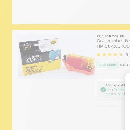
FRANCE TONER
Cartouche d'e
HP 364XL (CB
8 
EN STOCK
GARAN
Compatible :
HP PHOTOS
C 309 G AIO