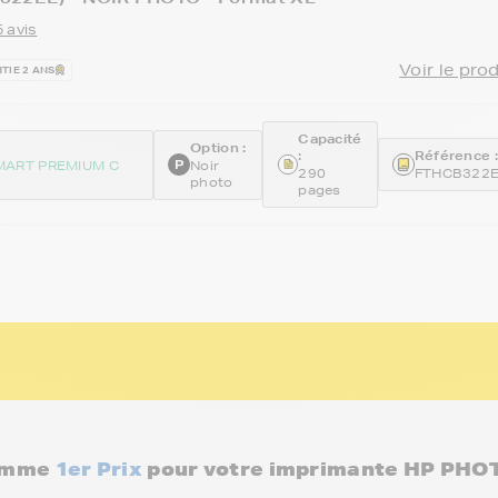
 avis
Voir le pro
TIE 2 ANS
Capacité
Option :
:
Référence :
ART PREMIUM C
Noir
290
FTHCB322
photo
pages
gamme
1er Prix
pour votre imprimante HP PH