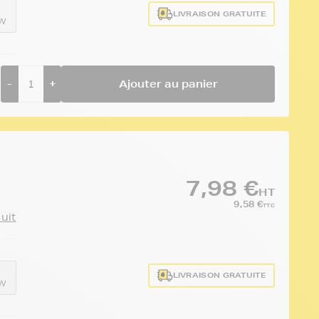
LIVRAISON GRATUITE
EW
-
+
Ajouter au panier
7,98 €
HT
9,58 €
TTC
duit
LIVRAISON GRATUITE
EW