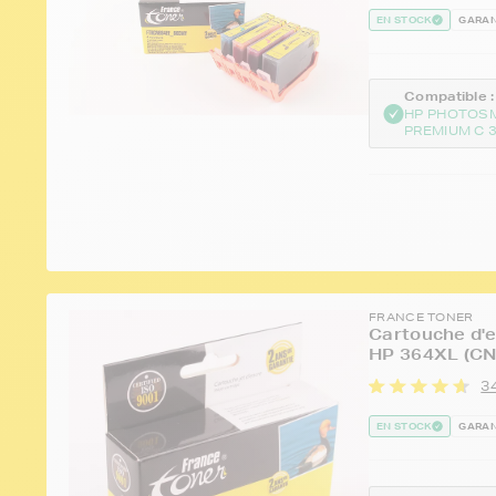
EN STOCK
GARAN
Compatible :
HP PHOTOS
PREMIUM C 3
FRANCE TONER
Cartouche d'e
HP 364XL (CN
3
EN STOCK
GARAN