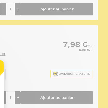
-
+
Ajouter au panier
7,98 €
HT
9,58 €
TTC
duit
LIVRAISON GRATUITE
EW
-
+
Ajouter au panier