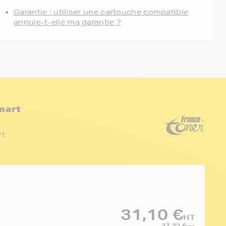
Garantie : utiliser une cartouche compatible
annule-t-elle ma garantie ?
mart
rt
31,10 €
HT
37,32 €