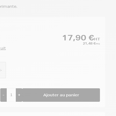
primante.
17,90 €
HT
21,48 €
TTC
duit
-
-
+
Ajouter au panier