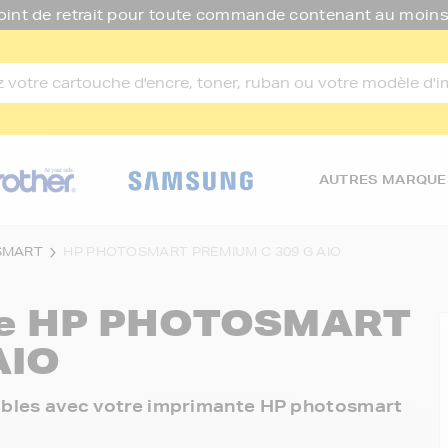
oint de retrait pour toute commande contenant au moins
AUTRES MARQUE
SMART
HP PHOTOSMART PREMIUM C 309 G AIO
re
HP PHOTOSMART
AIO
onibles avec votre imprimante HP photosmart