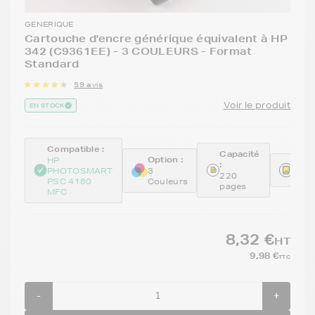
GENERIQUE
Cartouche d'encre générique équivalent à HP
342 (C9361EE) - 3 COULEURS - Format
Standard
59 avis
Voir le produit
EN STOCK
Compatible :
Capacité
Option :
HP
:
Réfé
PHOTOSMART
3
220
REM
PSC 4180
Couleurs
pages
MFC
8,32 €
HT
9,98 €
TTC
-
+