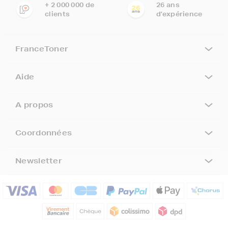
+ 2 000 000 de
26 ans
clients
d'expérience
FranceToner
Aide
A propos
Coordonnées
Newsletter
5€ offerts sur votre 1ère
commande !
5
€