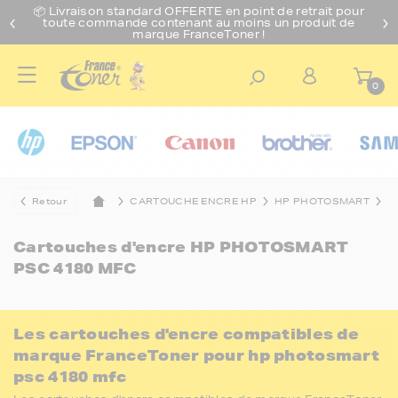
📦 Livraison standard O
FFERTE
en point de retrait pour
toute commande contenant au moins un produit de
marque FranceToner !
0
Retour
CARTOUCHE ENCRE HP
HP PHOTOSMART
H
Cartouches d'encre
HP PHOTOSMART
PSC 4180 MFC
Les cartouches d'encre compatibles de
marque FranceToner pour hp photosmart
psc 4180 mfc