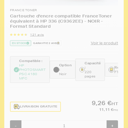
FRANCE TONER
Cartouche d'encre compatible FranceToner
équivalent à HP 336 (C9362EE) - NOIR -
Format Standard
121 avis
Voir le produit
EN STOCK
GARANTIE 2 ANS
Compatible :
Capacité
Option
HP
:
Référe
:
PHOTOSMART
220
FTHC9
PSC 4180
Noir
pages
MFC
9,26 €
HT
LIVRAISON GRATUITE
11,11 €
TTC
-
+