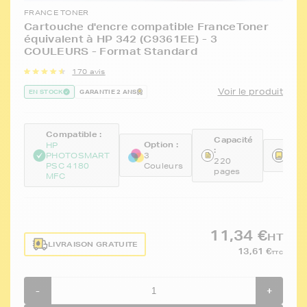
FRANCE TONER
Cartouche d'encre compatible FranceToner
équivalent à HP 342 (C9361EE) - 3
COULEURS - Format Standard
170 avis
Voir le produit
EN STOCK
GARANTIE 2 ANS
Compatible :
Capacité
Option :
HP
:
Réfé
PHOTOSMART
3
220
FTH
PSC 4180
Couleurs
pages
MFC
11,34 €
HT
LIVRAISON GRATUITE
13,61 €
TTC
-
+