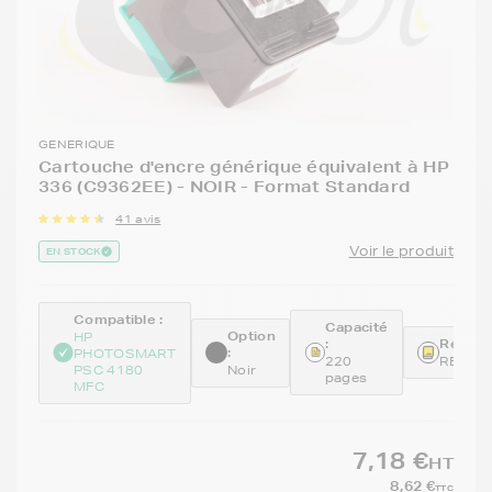
GENERIQUE
Cartouche d'encre générique équivalent à HP
336 (C9362EE) - NOIR - Format Standard
41 avis
Voir le produit
EN STOCK
Compatible :
Capacité
Option
HP
:
Référe
:
PHOTOSMART
220
REMC9
PSC 4180
Noir
pages
MFC
7,18 €
HT
8,62 €
TTC