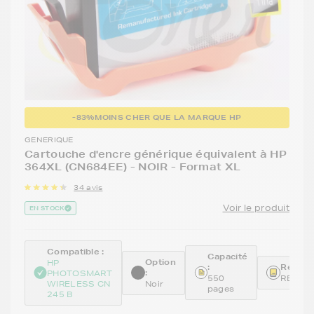
-83%
MOINS CHER QUE LA MARQUE HP
GENERIQUE
Cartouche d'encre générique équivalent à HP
364XL (CN684EE) - NOIR - Format XL
34 avis
Voir le produit
EN STOCK
Compatible :
Capacité
Option
HP
:
Référe
:
PHOTOSMART
550
REMCN
WIRELESS CN
Noir
pages
245 B