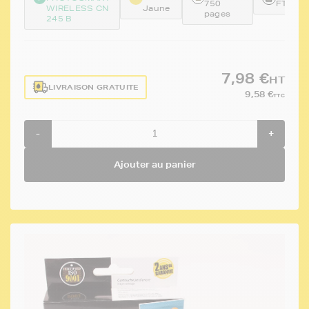
750
FTHCB
WIRELESS CN
Jaune
pages
245 B
7,98 €
HT
LIVRAISON GRATUITE
9,58 €
TTC
-
+
Ajouter au panier