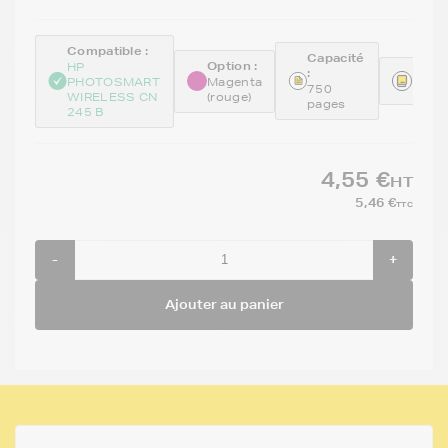
Compatible :
Capacité
Option :
HP
:
Référ
PHOTOSMART
Magenta
750
REMC
WIRELESS CN
(rouge)
pages
245 B
4,55 €
HT
5,46 €
TTC
-
+
Ajouter au panier