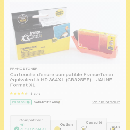
FRANCE TONER
Cartouche d'encre compatible FranceToner
équivalent à HP 364XL (CB325EE) - JAUNE -
Format XL
8 avis
Voir le produit
EN STOCK
GARANTIE 2 ANS
Compatible :
Capacité
Option
HP
:
Référe
:
PHOTOSMART