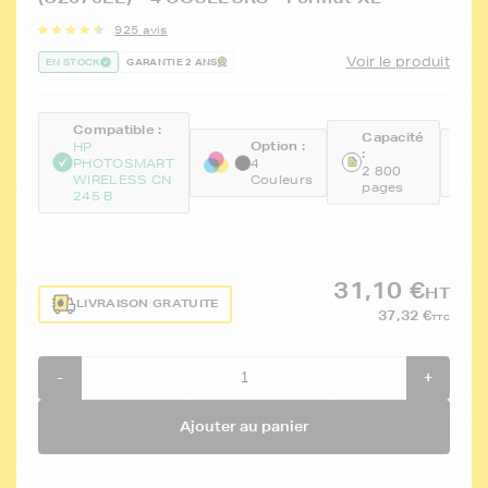
925 avis
Voir le produit
EN STOCK
GARANTIE 2 ANS
Compatible :
Capacité
Option :
R
HP
:
PHOTOSMART
4
F
2 800
WIRELESS CN
Couleurs
B
pages
245 B
31,10 €
HT
LIVRAISON GRATUITE
37,32 €
TTC
-
+
Ajouter au panier