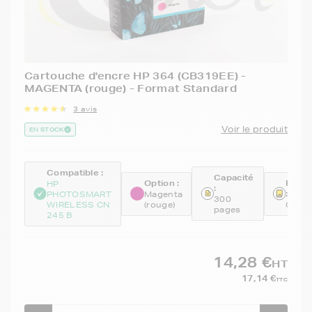
Cartouche d'encre HP 364 (CB319EE) -
MAGENTA (rouge) - Format Standard
3 avis
Voir le produit
EN STOCK
Compatible :
Capacité
Option :
Réfé
HP
:
:
PHOTOSMART
Magenta
300
WIRELESS CN
(rouge)
CB31
pages
245 B
14,28 €
HT
17,14 €
TTC