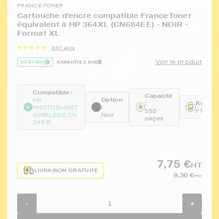
FRANCE TONER
Cartouche d'encre compatible FranceToner
équivalent à HP 364XL (CN684EE) - NOIR -
Format XL
341 avis
Voir le produit
EN STOCK
GARANTIE 2 ANS
Compatible :
Capacité
Option
HP
:
Référe
:
PHOTOSMART
550
FTHCN
WIRELESS CN
Noir
pages
245 B
7,75 €
HT
LIVRAISON GRATUITE
9,30 €
TTC
-
+