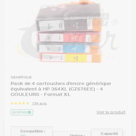
GENERIQUE
Pack de 4 cartouches d'encre générique
équivalent à HP 364XL (CZ676EE) - 4
COULEURS - Format XL
154 avis
Voir le produit
EN STOCK
Compatible :
Capacité
Option :
R
HP