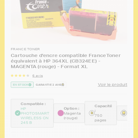
FRANCE TONER
Cartouche d'encre compatible FranceToner
équivalent à HP 364XL (CB324EE) -
MAGENTA (rouge) - Format XL
6 avis
Voir le produit
EN STOCK
GARANTIE 2 ANS
Compatible :
Capacité
Option :
HP
:
Référ
PHOTOSMART
Magenta
750
FTHC
WIRELESS CN
(rouge)
pages
245 B