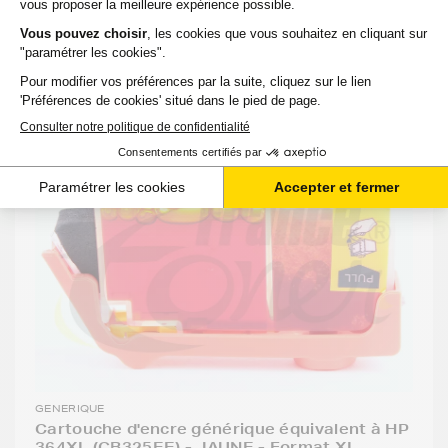
-
+
Ajouter au panier
GENERIQUE
Cartouche d'encre générique équivalent à HP
364XL (CB325EE) - JAUNE - Format XL