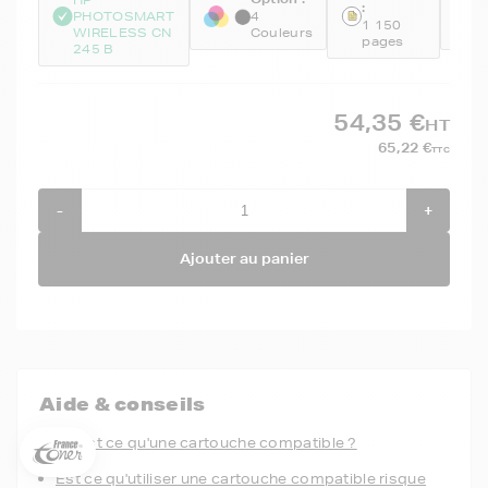
:
:
PHOTOSMART
4
1 150
WIRELESS CN
Couleurs
N
pages
245 B
54,35 €
HT
65,22 €
TTC
-
+
Ajouter au panier
5€ offerts sur votre 1ère
commande !
5
€
Aide & conseils
Inscrivez-vous à notre newsletter, suivez notre actualité et
bénéficiez immédiatement
d’une remise de 5€
sur votre 1ère
Qu'est ce qu'une cartouche compatible ?
commande * !
Est ce qu'utiliser une cartouche compatible risque