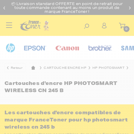
📦 Livraison standard O
FFERTE
en point de retrait pour
toute commande contenant au moins un produit de
marque FranceToner !
0
Retour
CARTOUCHE ENCRE HP
HP PHOTOSMART
H
Cartouches d'encre
HP PHOTOSMART
WIRELESS CN 245 B
Les cartouches d'encre compatibles de
marque FranceToner pour hp photosmart
wireless cn 245 b