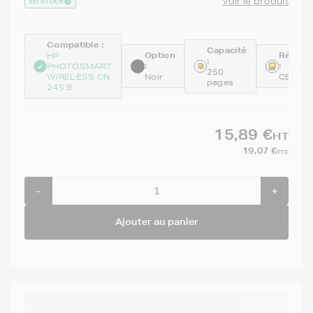
Voir le produit
EN STOCK
Compatible :
Capacité
Option
Référe
HP
:
:
:
PHOTOSMART
250
WIRELESS CN
Noir
CB316
pages
245 B
15,89 €
HT
19,07 €
TTC
-
+
Ajouter au panier