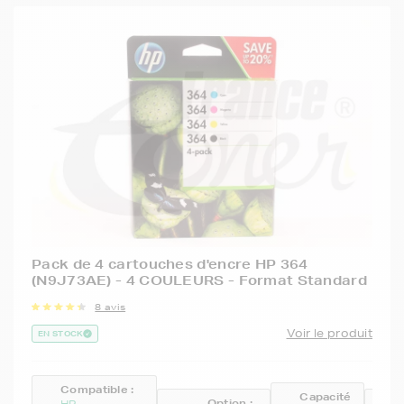
Pack de 4 cartouches d'encre HP 364
(N9J73AE) - 4 COULEURS - Format Standard
8 avis
Voir le produit
EN STOCK
Compatible :
Capacité
Option :
R
HP