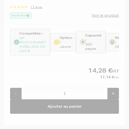
17 avis
Voir le produit
EN STOCK
Compatible :
Capacité
Option
Référe
HP
:
:
:
PHOTOSMART
300
WIRELESS CN
Jaune
CB320
pages
245 B
14,28 €
HT
17,14 €
TTC
-
+
Ajouter au panier