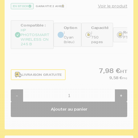
Voir le produit
EN STOCK
GARANTIE 2 ANS
Compatible :
Option
Capacité
HP
:
:
Référe
PHOTOSMART
Cyan
750
FTHCB
WIRELESS CN
(bleu)
pages
245 B
7,98 €
HT
LIVRAISON GRATUITE
9,58 €
TTC
-
+
Ajouter au panier