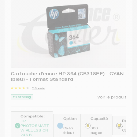
Cartouche d'encre HP 364 (CB318EE) - CYAN
(bleu) - Format Standard
56 avis
Voir le produit
EN STOCK
Compatible :
Option
Capacité
Référe
HP
:
:
:
PHOTOSMART
Cyan
300
WIRELESS CN
CB318
(bleu)
pages
245 B