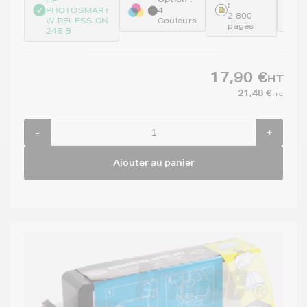
:
PHOTOSMART
4
R
2 800
WIRELESS CN
Couleurs
B
pages
245 B
17,90 €
HT
21,48 €
TTC
-
+
Ajouter au panier