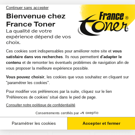
CANON MG 7550
CANON MG 7700
CANON MG 7750
CANON MG 7751
CANON MG 7752
CANON MG 7753
CANON MG 8150
CANON MG 8250
Nos références de cartouches d'encre,
toners et rubans canon les plus vendues