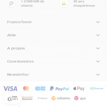
+ 2 000 000 de
26 ans
clients
d'expérience
FranceToner
Aide
A propos
Coordonnées
5€ offerts sur votre 1ère
commande !
Newsletter
5
€
Inscrivez-vous à notre newsletter, suivez notre actualité et
bénéficiez immédiatement
d’une remise de 5€
sur votre 1ère
commande * !