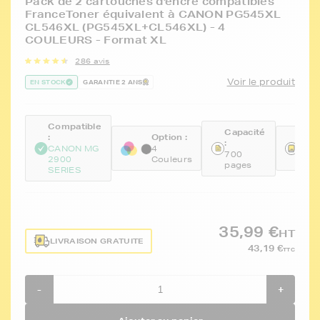
Pack de 2 cartouches d'encre compatibles
FranceToner équivalent à CANON PG545XL
CL546XL (PG545XL+CL546XL) - 4
COULEURS - Format XL
286 avis
Voir le produit
EN STOCK
GARANTIE 2 ANS
Compatible
Capacité
:
Option :
Réfé
:
CANON MG
4
FTC
700
2900
Couleurs
CL5
pages
SERIES
35,99 €
HT
LIVRAISON GRATUITE
43,19 €
TTC
-
+