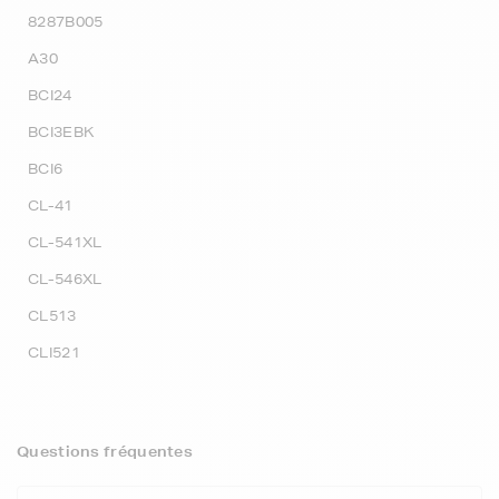
8287B005
A30
BCI24
BCI3EBK
BCI6
CL-41
CL-541XL
CL-546XL
CL513
CLI521
Questions fréquentes