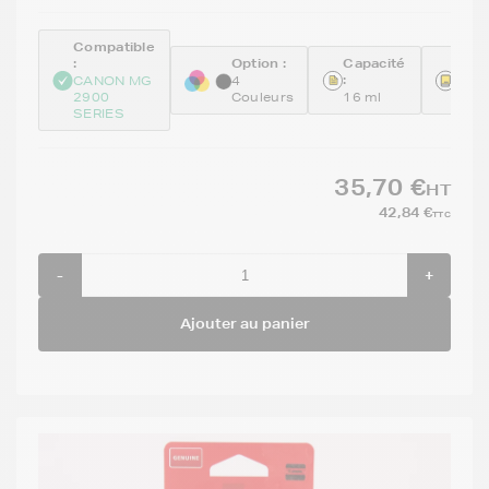
Compatible
:
Option :
Capacité
Réfé
:
:
CANON MG
4
2900
Couleurs
16 ml
828
SERIES
35,70 €
HT
42,84 €
TTC
-
+
Ajouter au panier