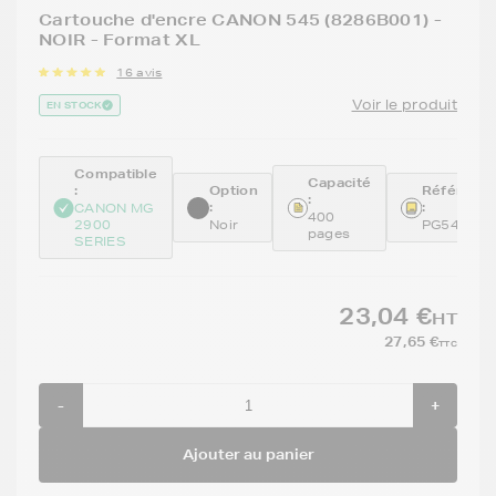
Cartouche d'encre CANON 545 (8286B001) -
NOIR - Format XL
16 avis
Voir le produit
EN STOCK
Compatible
Capacité
:
Option
Référenc
:
:
:
CANON MG
400
2900
Noir
PG545XL
pages
SERIES
23,04 €
HT
27,65 €
TTC
-
+
Ajouter au panier