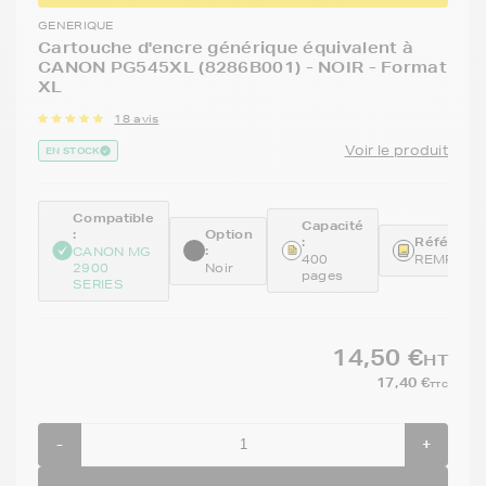
GENERIQUE
Cartouche d'encre générique équivalent à
CANON PG545XL (8286B001) - NOIR - Format
XL
18 avis
Voir le produit
EN STOCK
Compatible
Capacité
:
Option
:
Référence
:
CANON MG
400
REMPG54
2900
Noir
pages
SERIES
14,50 €
HT
17,40 €
TTC
-
+