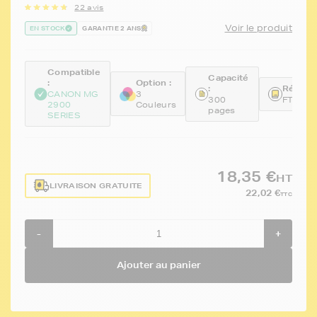
22 avis
Voir le produit
EN STOCK
GARANTIE 2 ANS
Compatible
Capacité
:
Option :
:
Référen
CANON MG
3
300
FTCCL
2900
Couleurs
pages
SERIES
18,35 €
HT
LIVRAISON GRATUITE
22,02 €
TTC
-
+
Ajouter au panier