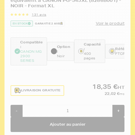
équivalent à CANON PG-545XL (8286B001) -
NOIR - Format XL
131 avis
Voir le produit
EN STOCK
GARANTIE 2 ANS
Compatible
Capacité
:
Option
:
Référence
:
CANON MG
400
FTCPG54
2900
Noir
pages
SERIES
18,35 €
HT
LIVRAISON GRATUITE
22,02 €
TTC
-
+
Ajouter au panier