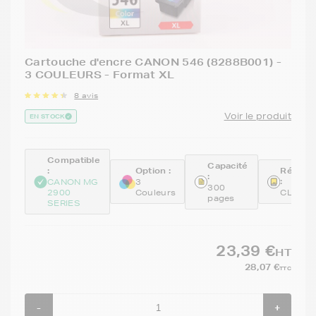
Cartouche d'encre CANON 546 (8288B001) -
3 COULEURS - Format XL
8 avis
Voir le produit
EN STOCK
Compatible
Capacité
:
Option :
Référe
:
:
CANON MG
3
300
2900
Couleurs
CL546
pages
SERIES
23,39 €
HT
28,07 €
TTC
-
+