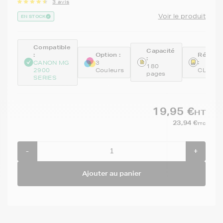
3 avis
Voir le produit
EN STOCK
Compatible
Capacité
:
Option :
Référe
:
:
CANON MG
3
180
2900
Couleurs
CL546
pages
SERIES
19,95 €
HT
23,94 €
TTC
-
+
Ajouter au panier