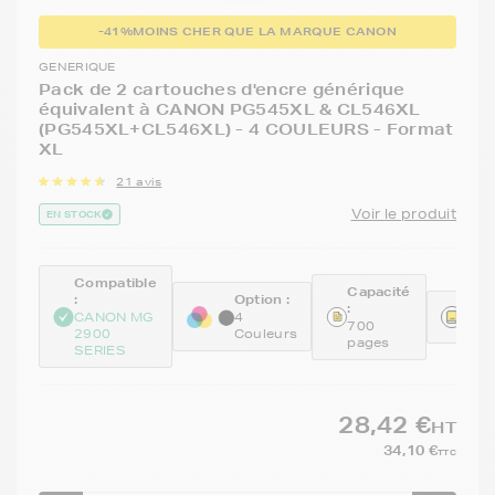
-41%
MOINS CHER QUE LA MARQUE CANON
GENERIQUE
Pack de 2 cartouches d'encre générique
équivalent à CANON PG545XL & CL546XL
(PG545XL+CL546XL) - 4 COULEURS - Format
XL
21 avis
Voir le produit
EN STOCK
Compatible
Capacité
:
Option :
:
Réfé
CANON MG
4
700
REM
2900
Couleurs
pages
SERIES
28,42 €
HT
34,10 €
TTC