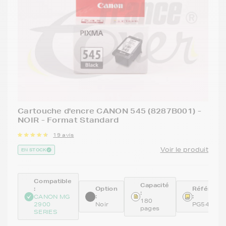
Cartouche d'encre CANON 545 (8287B001) -
NOIR - Format Standard
19 avis
Voir le produit
EN STOCK
Compatible
Capacité
:
Option
Référenc
:
:
:
CANON MG
180
2900
Noir
PG545
pages
SERIES