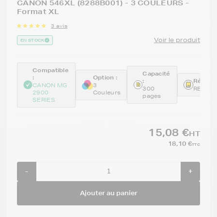
CANON 546XL (8288B001) - 3 COULEURS -
Format XL
3 avis
Voir le produit
EN STOCK
Compatible
Capacité
:
Option :
:
Référen
CANON MG
3
300
REMCL
2900
Couleurs
pages
SERIES
15,08 €
HT
18,10 €
TTC
-
+
Ajouter au panier