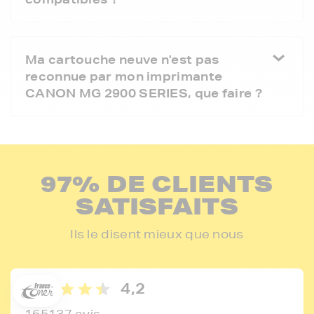
Ma cartouche neuve n'est pas
reconnue par mon imprimante
CANON MG 2900 SERIES, que faire ?
97% DE CLIENTS
SATISFAITS
5€ offerts sur votre 1ère
commande !
Ils le disent mieux que nous
5
€
Inscrivez-vous à notre newsletter, suivez notre actualité et
bénéficiez immédiatement
d’une remise de 5€
sur votre 1ère
4,2
commande * !
165137 avis